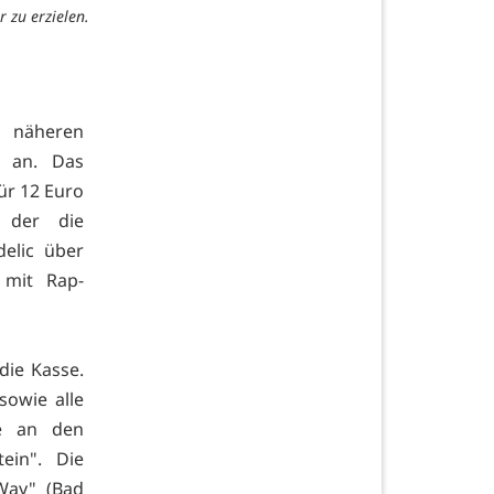
 zu erzielen.
 näheren
 an. Das
ür 12 Euro
, der die
elic über
 mit Rap-
die Kasse.
sowie alle
te an den
ein". Die
 Way" (Bad