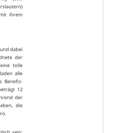
rslautern)
 mit ihrem
 und dabei
rdnete der
eine tolle
aden alle
 Benefiz-
beträgt 12
ährend der
eben, die
ro.
ich sein;