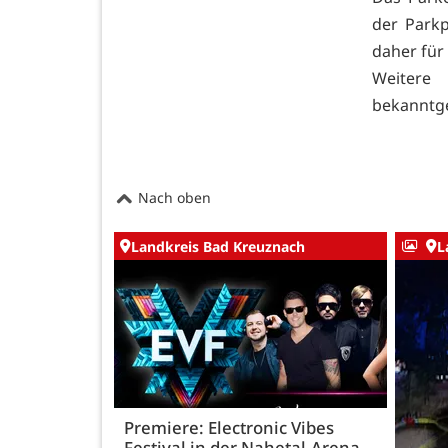
der Park
daher für
Weitere
bekanntg
Nach oben
Landkreis Bad Kreuznach
L
Premiere: Electronic Vibes
Festival in der Nahetal-Arena