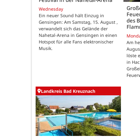
Große
Wednesday
Feue
Ein neuer Sound hält Einzug in
des B
Gensingen: Am Samstag, 15. August ,
Fla
verwandelt sich das Gelände der
Nahetal-Arena in Gensingen in einen
Mond
Hotspot für alle Fans elektronischer
Am he
Musik.
August
löste
in Ha
Großei
Feuer
Landkreis Bad Kreuznach