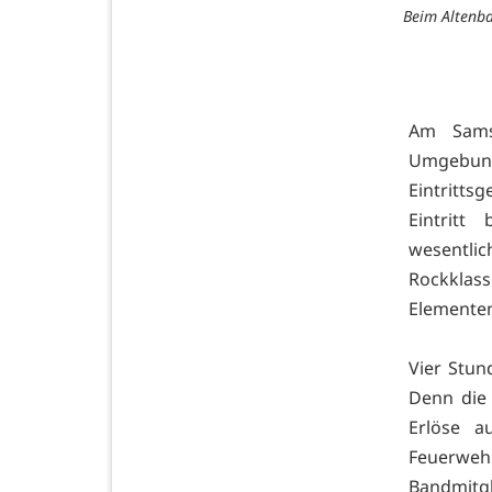
Beim Altenba
Am Sams
Umgebun
Eintritts
Eintritt
wesentli
Rockklas
Elemente
Vier Stun
Denn die 
Erlöse a
Feuerweh
Bandmitgl