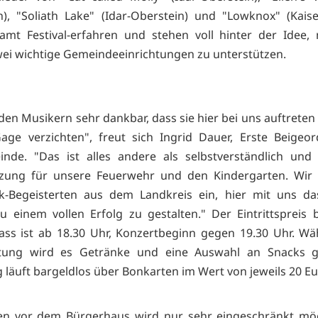
), "Soliath Lake" (Idar-Oberstein) und "Lowknox" (Kaise
samt Festival-erfahren und stehen voll hinter der Idee,
zwei wichtige Gemeindeeinrichtungen zu unterstützen.
 den Musikern sehr dankbar, dass sie hier bei uns auftreten
age verzichten", freut sich Ingrid Dauer, Erste Beigeo
nde. "Das ist alles andere als selbstverständlich und 
tzung für unsere Feuerwehr und den Kindergarten. Wir l
k-Begeisterten aus dem Landkreis ein, hier mit uns das
u einem vollen Erfolg zu gestalten." Der Eintrittspreis 
lass ist ab 18.30 Uhr, Konzertbeginn gegen 19.30 Uhr. W
ltung wird es Getränke und eine Auswahl an Snacks g
 läuft bargeldlos über Bonkarten im Wert von jeweils 20 Eu
en vor dem Bürgerhaus wird nur sehr eingeschränkt mögl