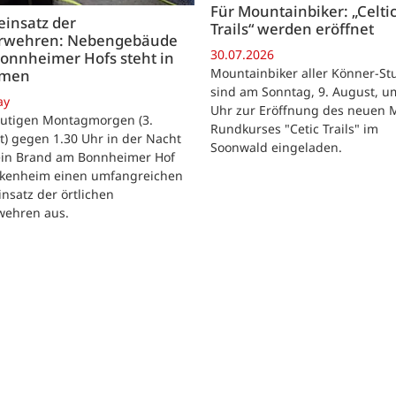
Für Mountainbiker: „Celti
insatz der
Trails“ werden eröffnet
rwehren: Nebengebäude
30.07.2026
onnheimer Hofs steht in
Mountainbiker aller Könner-St
mmen
sind am Sonntag, 9. August, u
ay
Uhr zur Eröffnung des neuen 
utigen Montagmorgen (3.
Rundkurses "Cetic Trails" im
) gegen 1.30 Uhr in der Nacht
Soonwald eingeladen.
 ein Brand am Bonnheimer Hof
ckenheim einen umfangreichen
nsatz der örtlichen
wehren aus.