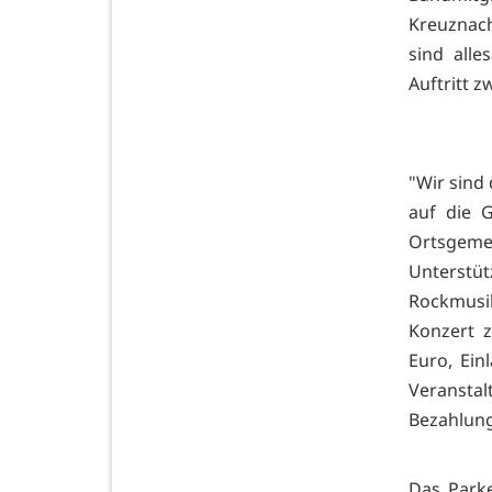
Kreuznach
sind alle
Auftritt 
"Wir sind
auf die G
Ortsgemei
Unterstü
Rockmusi
Konzert z
Euro, Ein
Veransta
Bezahlung
Das Park