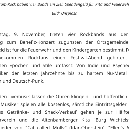
um-Rock haben vier Bands ein Ziel: Spendengeld für Kita und Feuerwehr
Bild: Unsplash
tag, 9. November, treten vier Rockbands aus der
g zum Benefiz-Konzert zugunsten der Ortsgemeinde
geld ist für die Feuerwehr und den Kindergarten bestimmt. F
 bekommen Rockfans einen Festival-Abend geboten
chen Epochen und Stile umfasst: Von Indie und Psyched
siker der letzten Jahrzehnte bis zu hartem Nu-Metal
n und Deutsch-Punk.
den Livemusik lassen die Ohren klingeln - und hoffentlich 
Musiker spielen alle kostenlos, sämtliche Eintrittsgelder 
us Getränke- und Snack-Verkauf gehen je zur Hälf
rverein und die Altenbamberger Kita "Burg Wichtelst
ieder von "Cat called Molly" (Idar-Oberstein), "Ellen's