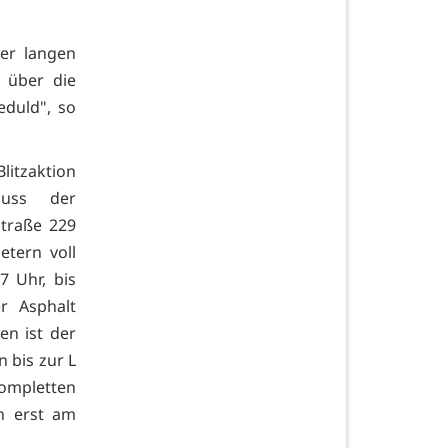
er langen
 über die
duld", so
litzaktion
muss der
traße 229
etern voll
7 Uhr, bis
r Asphalt
en ist der
 bis zur L
mpletten
en erst am