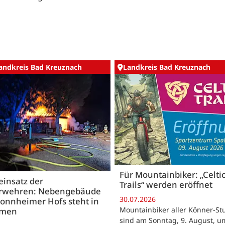
andkreis Bad Kreuznach
Landkreis Bad Kreuznach
Für Mountainbiker: „Celti
insatz der
Trails“ werden eröffnet
rwehren: Nebengebäude
30.07.2026
onnheimer Hofs steht in
Mountainbiker aller Könner-St
mmen
sind am Sonntag, 9. August, u