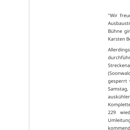
"Wir fre
Ausbaust
Bühne gi
Karsten Be
Allerding
durchfü
Strecken
(Soonwald
gesperrt 
Samstag,
auskühlen
Komplette
229 wie
Umleitung
kommend