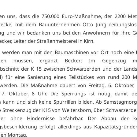
uen uns, dass die 750.000 Euro-Maßnahme, der 2200 Met
recke, mit dem Bauunternehmen Otto Jung reibungslos
ng und wir bedanken uns bei den Anwohnern für ihre Ge
cker, Leiter der Straßenmeisterei in Kirn.
s werden man mit den Baumaschinen vor Ort noch eine B
hren müssen, ergänzt Becker: Im Gegenzug 
abschnitt der K 15 zwischen Schwarzerden und der Lands
) für eine Sanierung eines Teilstückes von rund 200 M
werden. Die Maßnahme dauert von Freitag, 6. Oktober, 
 7. Oktober, 8 Uhr. Die Sperrungs ist nötig, damit de
 kann und sich keine Spurrillen bilden. Ab Samstagmorg
 Streckenzug der K15 von Weitersborn, über Schwarzerden
der ohne Hindernisse befahrbar. Der Abbau der ko
sbeschilderung erfolgt allerdings aus Kapazitätsgründ
en Montag.