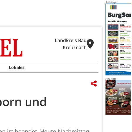
Landkreis Bad
Kreuznach
Lokales
born und
en ist beendet. Heute Nachmittag