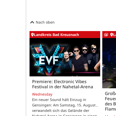
Nach oben
Landkreis Bad Kreuznach
L
Premiere: Electronic Vibes
Festival in der Nahetal-Arena
Große
Wednesday
Feue
Ein neuer Sound hält Einzug in
des B
Gensingen: Am Samstag, 15. August ,
Fla
verwandelt sich das Gelände der
Nahetal-Arena in Gensingen in einen