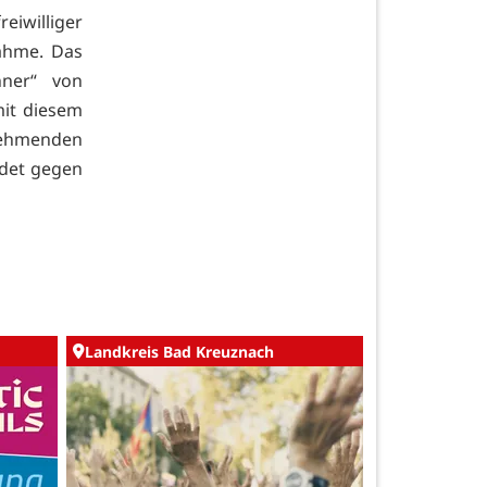
eiwilliger
nahme. Das
nner“ von
it diesem
lnehmenden
ndet gegen
Landkreis Bad Kreuznach