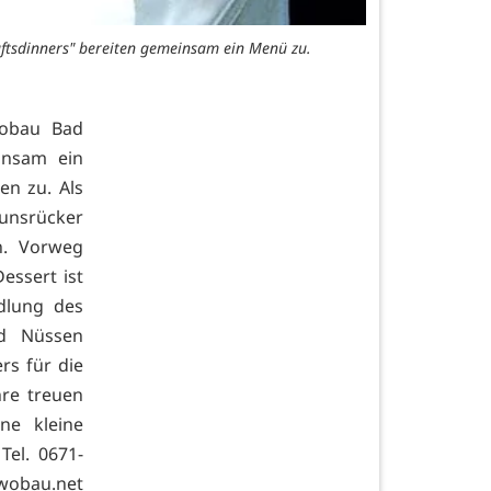
ftsdinners" bereiten gemeinsam ein Menü zu.
wobau Bad
insam ein
en zu. Als
unsrücker
n. Vorweg
essert ist
dlung des
nd Nüssen
rs für die
hre treuen
ne kleine
el. 0671-
wobau.net