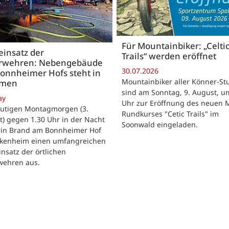
Für Mountainbiker: „Celti
insatz der
Trails“ werden eröffnet
rwehren: Nebengebäude
30.07.2026
onnheimer Hofs steht in
Mountainbiker aller Könner-St
mmen
sind am Sonntag, 9. August, u
ay
Uhr zur Eröffnung des neuen 
utigen Montagmorgen (3.
Rundkurses "Cetic Trails" im
) gegen 1.30 Uhr in der Nacht
Soonwald eingeladen.
 ein Brand am Bonnheimer Hof
ckenheim einen umfangreichen
nsatz der örtlichen
wehren aus.