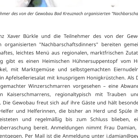
lnehmer des von der Gewobau Bad Kreuznach organisierten "Nachbarscha
nz Xaver Bürkle und die Teilnehmer des von der Ge
h organisierten "Nachbarschaftsdinners" bereiten geme
haftes, leichtes Menü aus regionalen, marktfrischen Zutat
g gibt es einen Heimischen Hühnersuppentopf vom H
kel, mit Marktgemüse und selbstgemachten Eiernudel
n Apfelselleriesalat mit knusprigem Honigkrüstchen. Als D
stgemachter Winzerschmarren vorgesehen – eine Abwan
n Kaiserschmarrens, regionaltypisch mit Trauben u
t. Die Gewobau freut sich auf ihre Gäste und hält besonde
 Helfer und Helferinnen, die bisher an Herd und Spüle i
leisteten und regelmäßig bis zum Schluss blieben, ei
überraschung bereit. Anmeldungen nimmt Frau Damian, T
entgegen. Per Mail ist die Anmeldung unter
i.damian@ge