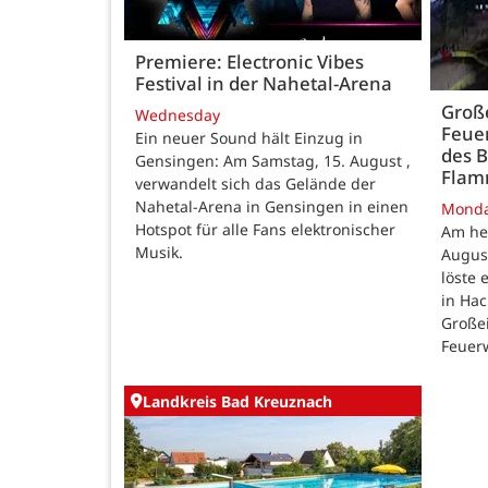
Premiere: Electronic Vibes
Festival in der Nahetal-Arena
Große
Wednesday
Feue
Ein neuer Sound hält Einzug in
des B
Gensingen: Am Samstag, 15. August ,
Fla
verwandelt sich das Gelände der
Nahetal-Arena in Gensingen in einen
Mond
Hotspot für alle Fans elektronischer
Am he
Musik.
August
löste
in Ha
Großei
Feuer
Landkreis Bad Kreuznach