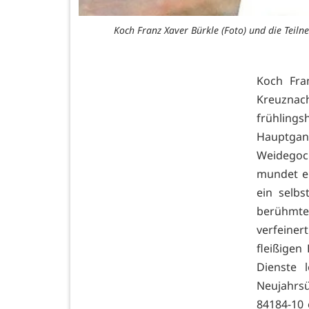
Koch Franz Xaver Bürkle (Foto) und die Tei
Koch Fra
Kreuznac
frühlings
Hauptgan
Weidegoc
mundet ei
ein selb
berühmte
verfeiner
fleißigen
Dienste 
Neujahrs
84184-10 