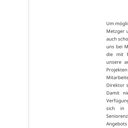
Um möglic
Metzger u
auch scho
uns bei M
die mit 
unsere a
Projekte
Mitarbeit
Direktor 
Damit ni
Verfügun
sich in
Seniorenz
Angebot