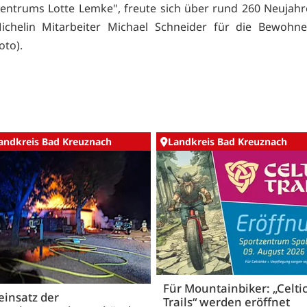
entrums Lotte Lemke", freute sich über rund 260 Neujahr
Michelin Mitarbeiter Michael Schneider für die Bewohne
oto).
andkreis Bad Kreuznach
Landkreis Bad Kreuznach
Für Mountainbiker: „Celti
insatz der
Trails“ werden eröffnet