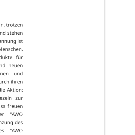
n, trotzen
und stehen
ennung ist
 Menschen,
dukte für
und neuen
innen und
urch ihren
ie Aktion:
ezeln zur
ss freuen
her "AWO
änzung des
des "AWO