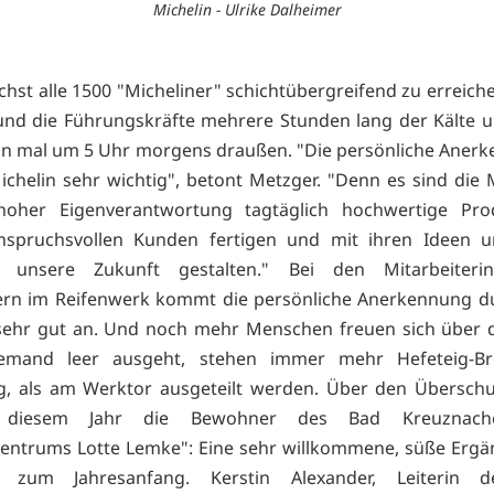
Michelin - Ulrike Dalheimer
hst alle 1500 "Micheliner" schichtübergreifend zu erreiche
nd die Führungskräfte mehrere Stunden lang der Kälte 
n mal um 5 Uhr morgens draußen. "Die persönliche Anerk
ichelin sehr wichtig", betont Metzger. "Denn es sind die
hoher Eigenverantwortung tagtäglich hochwertige Pro
nspruchsvollen Kunden fertigen und mit ihren Ideen 
n unsere Zukunft gestalten." Bei den Mitarbeiter
ern im Reifenwerk kommt die persönliche Anerkennung d
sehr gut an. Und noch mehr Menschen freuen sich über d
emand leer ausgeht, stehen immer mehr Hefeteig-Br
g, als am Werktor ausgeteilt werden. Über den Überschu
 diesem Jahr die Bewohner des Bad Kreuznac
entrums Lotte Lemke": Eine sehr willkommene, süße Erg
s zum Jahresanfang. Kerstin Alexander, Leiterin 