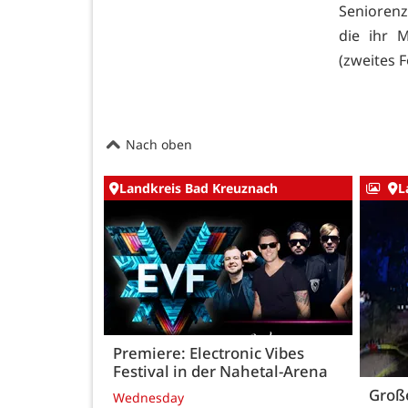
Seniorenz
die ihr 
(zweites F
Nach oben
Landkreis Bad Kreuznach
L
Premiere: Electronic Vibes
Festival in der Nahetal-Arena
Große
Wednesday