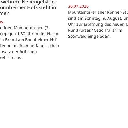
rwehren: Nebengebäude
30.07.2026
onnheimer Hofs steht in
Mountainbiker aller Könner-St
mmen
sind am Sonntag, 9. August, u
ay
Uhr zur Eröffnung des neuen 
utigen Montagmorgen (3.
Rundkurses "Cetic Trails" im
) gegen 1.30 Uhr in der Nacht
Soonwald eingeladen.
 ein Brand am Bonnheimer Hof
ckenheim einen umfangreichen
nsatz der örtlichen
wehren aus.