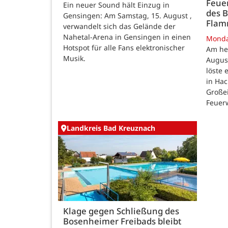
Feue
Ein neuer Sound hält Einzug in
des B
Gensingen: Am Samstag, 15. August ,
Fla
verwandelt sich das Gelände der
Nahetal-Arena in Gensingen in einen
Mond
Hotspot für alle Fans elektronischer
Am he
Musik.
August
löste
in Ha
Großei
Feuer
Landkreis Bad Kreuznach
Klage gegen Schließung des
Bosenheimer Freibads bleibt