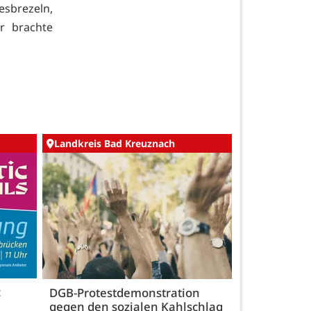
esbrezeln,
r brachte
Landkreis Bad Kreuznach
c
DGB-Protestdemonstration
gegen den sozialen Kahlschlag