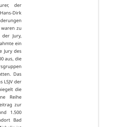
urer, der
Hans-Dirk
nderungen
s waren zu
der Jury,
rahmte ein
e Jury des
0 aus, die
ersgruppen
atten. Das
s LSJV der
iegelt die
ine Reihe
eitrag zur
und 1.500
ndort Bad