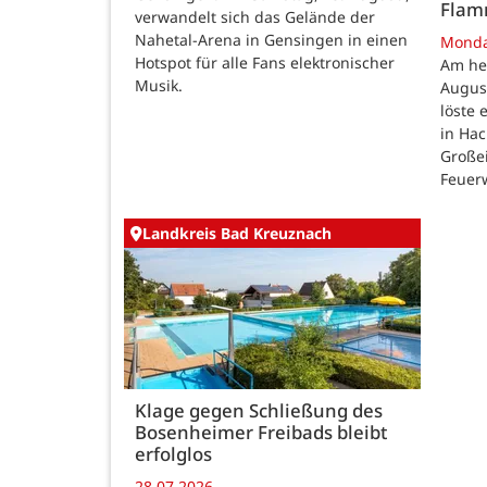
Fla
verwandelt sich das Gelände der
Nahetal-Arena in Gensingen in einen
Mond
Hotspot für alle Fans elektronischer
Am he
Musik.
August
löste
in Ha
Großei
Feuer
Landkreis Bad Kreuznach
Klage gegen Schließung des
Bosenheimer Freibads bleibt
erfolglos
28.07.2026