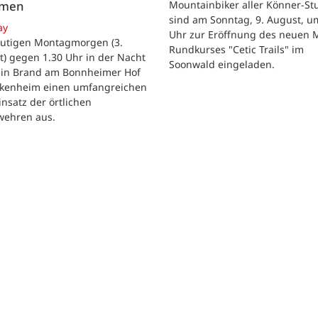
Mountainbiker aller Könner-St
mmen
sind am Sonntag, 9. August, u
ay
Uhr zur Eröffnung des neuen 
utigen Montagmorgen (3.
Rundkurses "Cetic Trails" im
) gegen 1.30 Uhr in der Nacht
Soonwald eingeladen.
 ein Brand am Bonnheimer Hof
ckenheim einen umfangreichen
nsatz der örtlichen
wehren aus.