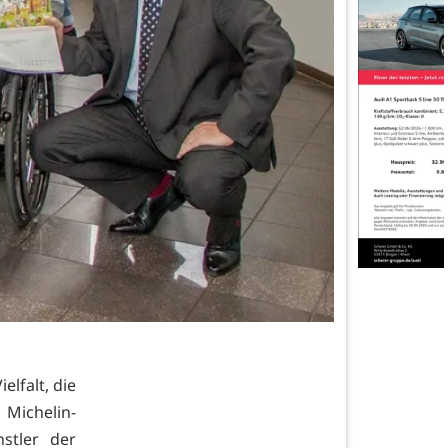
elfalt, die
ichelin-
stler der