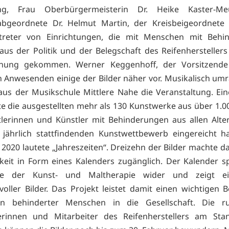
ung, Frau Oberbürgermeisterin Dr. Heike Kaster-Me
abgeordnete Dr. Helmut Martin, der Kreisbeigeordnete 
reter von Einrichtungen, die mit Menschen mit Behi
 aus der Politik und der Belegschaft des Reifenhersteller
fnung gekommen. Werner Keggenhoff, der Vorsitzende 
en Anwesenden einige der Bilder näher vor. Musikalisch um
aus der Musikschule Mittlere Nahe die Veranstaltung. Ein
te die ausgestellten mehr als 130 Kunstwerke aus über 1.00
lerinnen und Künstler mit Behinderungen aus allen Alt
 jährlich stattfindenden Kunstwettbewerb eingereicht h
 2020 lautete „Jahreszeiten“. Dreizehn der Bilder machte da
hkeit in Form eines Kalenders zugänglich. Der Kalender sp
se der Kunst- und Maltherapie wider und zeigt e
voller Bilder. Das Projekt leistet damit einen wichtigen B
ion behinderter Menschen in die Gesellschaft. Die r
terinnen und Mitarbeiter des Reifenherstellers am Sta