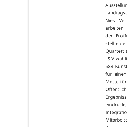
Ausstell
Landtags
Nies
,
Vert
arbeiten,
der Eröf
stellte d
Quartett 
LSJV wähl
588 Künst
für einen
Motto für
Öffentlic
Ergebnis
eindrucks
Integrat
Mitarbei