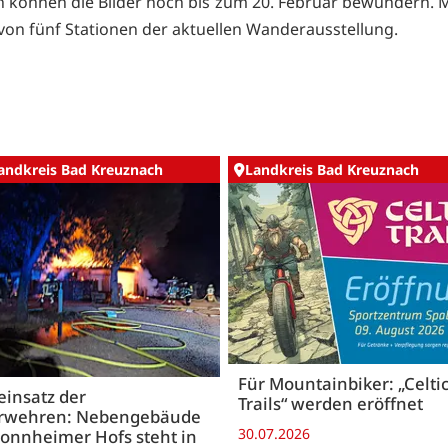
 können die Bilder noch bis zum 20. Februar bewundern. Mi
e von fünf Stationen der aktuellen Wanderausstellung.
andkreis Bad Kreuznach
Landkreis Bad Kreuznach
Für Mountainbiker: „Celti
insatz der
Trails“ werden eröffnet
rwehren: Nebengebäude
30.07.2026
onnheimer Hofs steht in