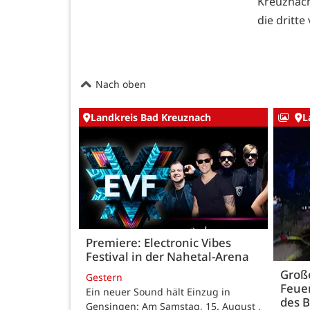
Kreuznach
die dritt
Nach oben
Landkreis Bad Kreuznach
L
Premiere: Electronic Vibes
Festival in der Nahetal-Arena
Große
Gestern
Feue
Ein neuer Sound hält Einzug in
des B
Gensingen: Am Samstag, 15. August ,