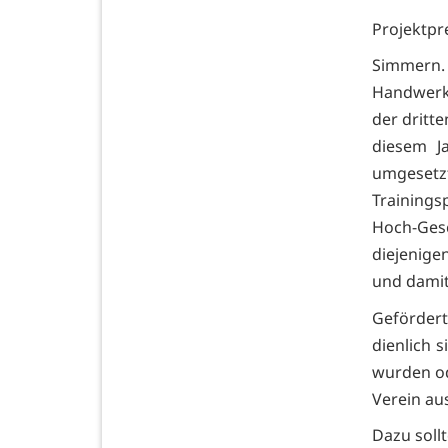
Projektpre
Simmern
Handwerks
der dritte
diesem J
umgesetz
Trainings
Hoch-Ges
diejenigen
und damit 
Geförder
dienlich 
wurden od
Verein au
Dazu soll