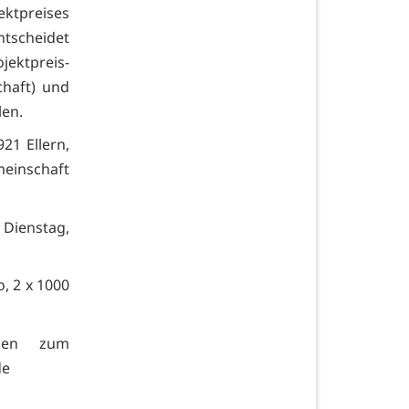
ektpreises
ntscheidet
ojektpreis-
chaft) und
en.
921 Ellern,
meinschaft
 Dienstag,
o, 2 x 1000
onen zum
de