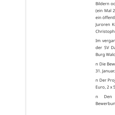
Bildern o
(ein Mal 
ein öffent
Juroren K
Christop
Im vergang
der SV Da
Burg Wald
n Die Bew
31. Januar.
n Der Proj
Euro, 2 x 
n Den T
Bewerbung