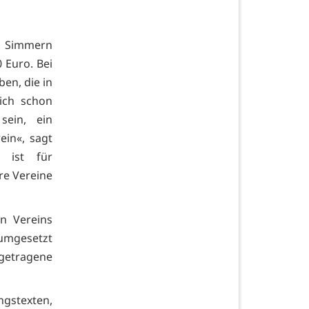
 Simmern
 Euro. Bei
ben, die in
ich schon
sein, ein
ein«, sagt
s ist für
hre Vereine
n Vereins
 umgesetzt
ngetragene
ngstexten,