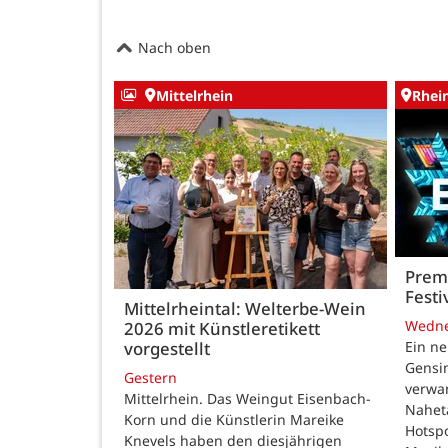
Nach oben
Mittelrhein
Rhei
Premi
Festi
Mittelrheintal: Welterbe-Wein
Wedn
2026 mit Künstleretikett
vorgestellt
Ein ne
Gensi
Gestern
verwan
Mittelrhein. Das Weingut Eisenbach-
Nahet
Korn und die Künstlerin Mareike
Hotspo
Knevels haben den diesjährigen