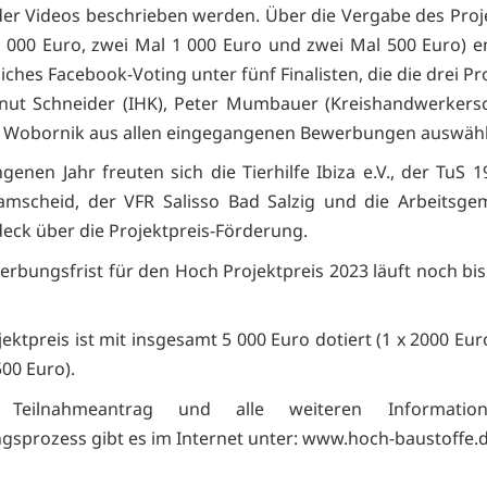
der Videos beschrieben werden. Über die Vergabe des Proj
2 000 Euro, zwei Mal 1 000 Euro und zwei Mal 500 Euro) e
liches Facebook-Voting unter fünf Finalisten, die die drei Pr
nut Schneider (IHK), Peter Mumbauer (Kreishandwerkers
h Wobornik aus allen eingegangenen Bewerbungen auswähl
enen Jahr freuten sich die Tierhilfe Ibiza e.V., der TuS 1
mscheid, der VFR Salisso Bad Salzig und die Arbeitsge
eck über die Projektpreis-Förderung.
erbungsfrist für den Hoch Projektpreis 2023 läuft noch bis
ektpreis ist mit insgesamt 5 000 Euro dotiert (1 x 2000 Eur
500 Euro).
eilnahmeantrag und alle weiteren Informati
sprozess gibt es im Internet unter: www.hoch-baustoffe.