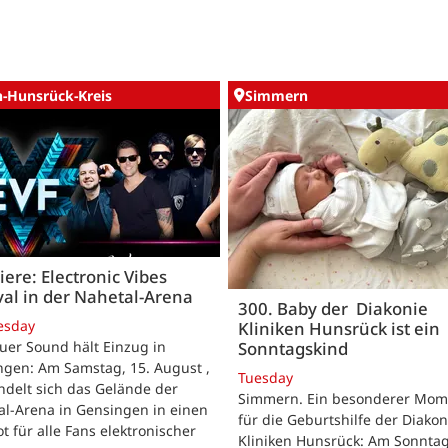
n-Hunsrück-Kreis
Simmern
ere: Electronic Vibes
val in der Nahetal-Arena
300. Baby der Diakonie
esday
Kliniken Hunsrück ist ein
Sonntagskind
uer Sound hält Einzug in
ngen: Am Samstag, 15. August ,
Tuesday
delt sich das Gelände der
Simmern. Ein besonderer Mom
al-Arena in Gensingen in einen
für die Geburtshilfe der Diakon
t für alle Fans elektronischer
Kliniken Hunsrück: Am Sonntag