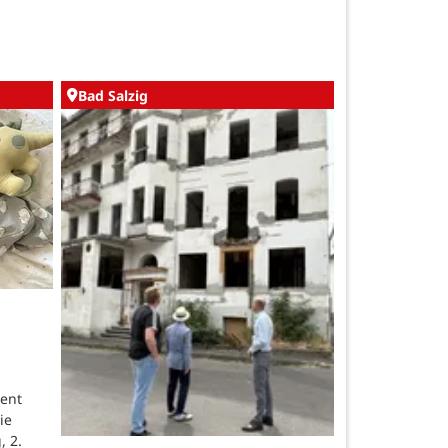
Bad Salzig
ent
ie
, 2.