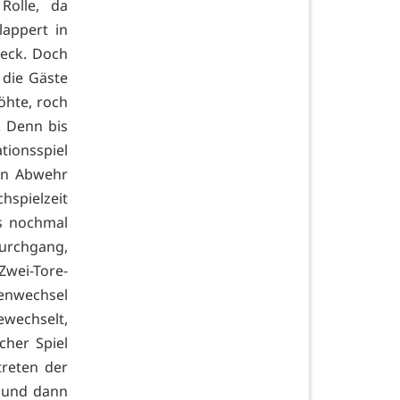
Rolle, da
appert in
reck. Doch
 die Gäste
öhte, roch
. Denn bis
tionsspiel
en Abwehr
hspielzeit
bs nochmal
Durchgang,
wei-Tore-
tenwechsel
ewechselt,
cher Spiel
treten der
e und dann