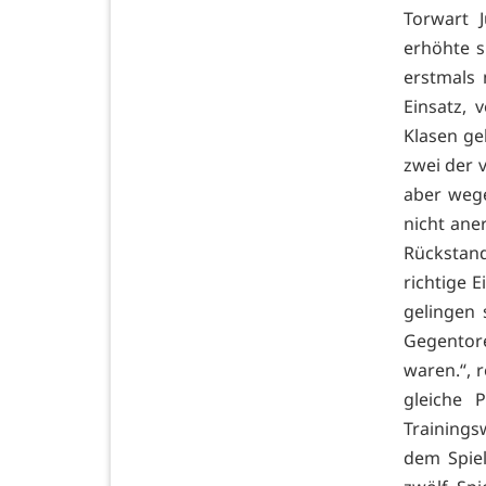
Torwart 
erhöhte s
erstmals 
Einsatz,
Klasen ge
zwei der 
aber wege
nicht ane
Rückstand
richtige 
gelingen 
Gegentore
waren.“, 
gleiche
Trainings
dem Spiel