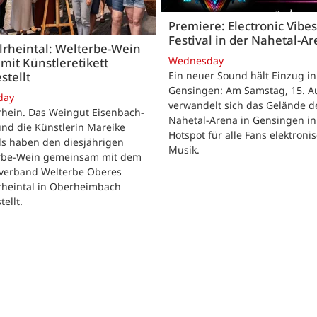
Premiere: Electronic Vibes
Festival in der Nahetal-A
lrheintal: Welterbe-Wein
Wednesday
mit Künstleretikett
stellt
Ein neuer Sound hält Einzug in
Gensingen: Am Samstag, 15. Au
day
verwandelt sich das Gelände d
rhein. Das Weingut Eisenbach-
Nahetal-Arena in Gensingen in
nd die Künstlerin Mareike
Hotspot für alle Fans elektroni
ls haben den diesjährigen
Musik.
rbe-Wein gemeinsam mit dem
verband Welterbe Oberes
rheintal in Oberheimbach
tellt.