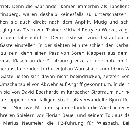
rriet. Denn die Saarländer kamen immerhin als Tabellend
tinsberg, waren deshalb keinesfalls zu unterschätzen
ichen sie auch direkt nach dem Anpfiff. Mutig und sehr
lt ging das Team von Trainer Michael Petry zu Werke, zeig
or dem Tabellenführer. Der musste sich zunächst auf das 
 Gäste einstellen. In der siebten Minute schien den Karb
 zu sein, denn einen Pass von Sören Klappert aus dem M
mas Klasen an der Strafraumgrenze an und hob ihn fr
herausstürzenden Torhüter Julian Wamsbach zum 1:0 ins 
 Gäste ließen sich davon nicht beeindrucken, setzten vor
 Umschaltspiel von Abwehr auf Angriff gekonnt um. In der 
n sie von David Eberhardt im Karbacher Strafraum nur n
zu stoppen, denn fälligen Strafstoß verwandelte Björn R
eich. Nur zwei Minuten später standen die Wiesbacher 
hreren Spielern vor Florian Bauer und seinem Tor, aus 
e Marius Neumeier die 1:2-Führung für Wiesbach. Be