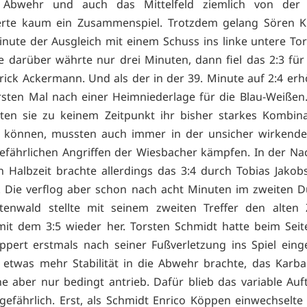
 Abwehr und auch das Mittelfeld ziemlich von der 
ierte kaum ein Zusammenspiel. Trotzdem gelang Sören Kl
inute der Ausgleich mit einem Schuss ins linke untere To
e darüber währte nur drei Minuten, dann fiel das 2:3 für
rick Ackermann. Und als der in der 39. Minute auf 2:4 erh
sten Mal nach einer Heimniederlage für die Blau-Weißen
ten sie zu keinem Zeitpunkt ihr bisher starkes Kombina
n können, mussten auch immer in der unsicher wirkend
efährlichen Angriffen der Wiesbacher kämpfen. In der Nac
n Halbzeit brachte allerdings das 3:4 durch Tobias Jako
 Die verflog aber schon nach acht Minuten im zweiten 
tenwald stellte mit seinem zweiten Treffer den alten Z
it dem 3:5 wieder her. Torsten Schmidt hatte beim Sei
ppert erstmals nach seiner Fußverletzung ins Spiel eing
etwas mehr Stabilität in die Abwehr brachte, das Karba
e aber nur bedingt antrieb. Dafür blieb das variable Auf
gefährlich. Erst, als Schmidt Enrico Köppen einwechselt