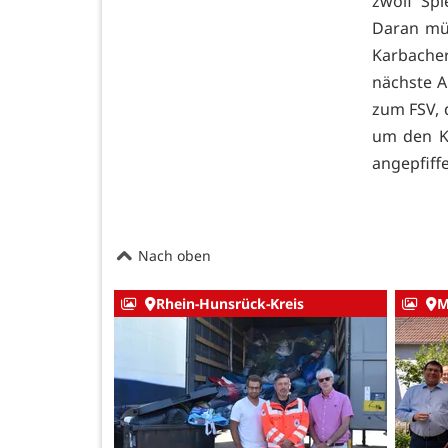
zwölf Spi
Daran müs
Karbache
nächste 
zum FSV, 
um den Kl
angepfiff
Nach oben
Rhein-Hunsrück-Kreis
M