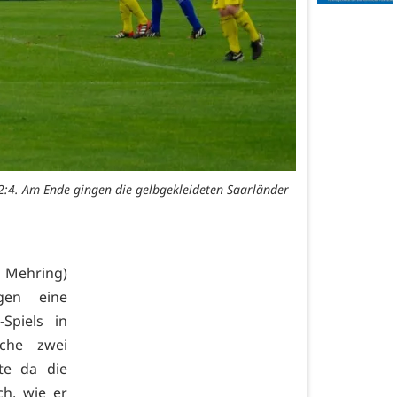
t 2:4. Am Ende gingen die gelbgekleideten Saarländer
n Mehring)
gen eine
Spiels in
che zwei
te da die
ch, wie er