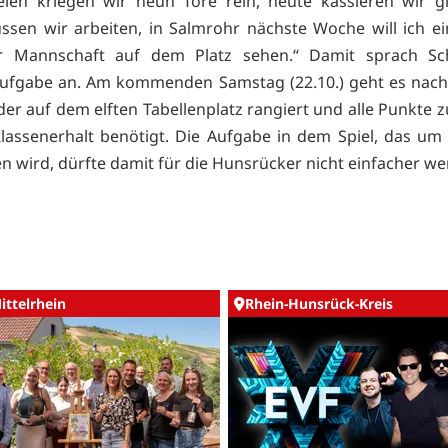
elen kriegen wir neun Tore rein, heute kassieren wir gl
sen wir arbeiten, in Salmrohr nächste Woche will ich e
r Mannschaft auf dem Platz sehen.“ Damit sprach Sc
Aufgabe an. Am kommenden Samstag (22.10.) geht es nach
der auf dem elften Tabellenplatz rangiert und alle Punkte
assenerhalt benötigt. Die Aufgabe in dem Spiel, das um
en wird, dürfte damit für die Hunsrücker nicht einfacher we
ittelrhein
Rhein-Hunsrück-Kreis