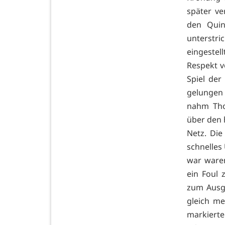
später ve
den Quin
unterstr
eingestel
Respekt v
Spiel der
gelungen
nahm Tho
über den 
Netz. Die
schnelles
war ware
ein Foul 
zum Ausgl
gleich me
markiert