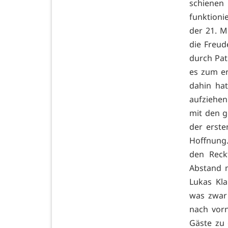
schienen
funktion
der 21. M
die Freud
durch Pat
es zum er
dahin hat
aufziehe
mit den g
der erste
Hoffnung.
den Reck
Abstand m
Lukas Kla
was zwar 
nach vorn
Gäste zu 