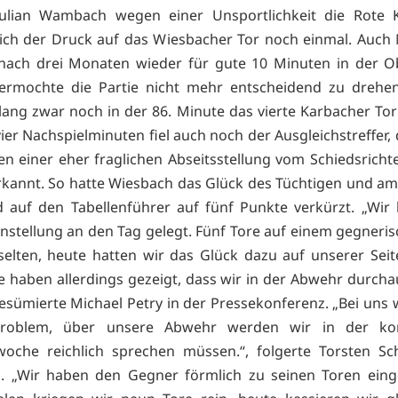
Julian Wambach wegen einer Unsportlichkeit die Rote K
ich der Druck auf das Wiesbacher Tor noch einmal. Auch 
nach drei Monaten wieder für gute 10 Minuten in der O
 vermochte die Partie nicht mehr entscheidend zu drehe
lang zwar noch in der 86. Minute das vierte Karbacher To
vier Nachspielminuten fiel auch noch der Ausgleichstreffer,
n einer eher fraglichen Abseitsstellung vom Schiedsrich
rkannt. So hatte Wiesbach das Glück des Tüchtigen und a
 auf den Tabellenführer auf fünf Punkte verkürzt. „Wir
Einstellung an den Tag gelegt. Fünf Tore auf einem gegneris
selten, heute hatten wir das Glück dazu auf unserer Seite
 haben allerdings gezeigt, dass wir in der Abwehr durchau
resümierte Michael Petry in der Pressekonferenz. „Bei uns 
 Problem, über unsere Abwehr werden wir in der k
woche reichlich sprechen müssen.“, folgerte Torsten S
. „Wir haben den Gegner förmlich zu seinen Toren eing