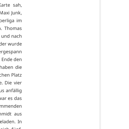
arte sah,
Maxi Junk,
berliga im
n. Thomas
r und nach
 der wurde
tergespann
m Ende den
 haben die
chen Platz
. Die vier
s anfällig
war es das
ommenden
chmidt aus
eladen. In