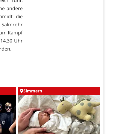
eich fünf.
ine andere
hmidt die
 Salmrohr
 zum Kampf
 14.30 Uhr
rden.
Simmern