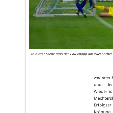
In dieser Szene ging der Ball knapp am Wiesbacher T
von Arno 
und der
Wiederho
Mechter
Erfolgse
Krönung s