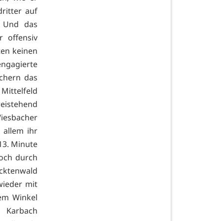
ritter auf
. Und das
 offensiv
ten keinen
engagierte
achern das
ittelfeld
eistehend
Wiesbacher
 allem ihr
13. Minute
och durch
ecktenwald
wieder mit
dem Winkel
i Karbach