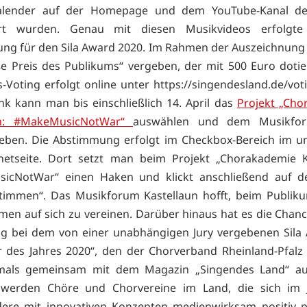
alender auf der Homepage und dem YouTube-Kanal de
ert wurden. Genau mit diesen Musikvideos erfolgt
ng für den Sila Award 2020. Im Rahmen der Auszeichnung
e Preis des Publikums“ vergeben, der mit 500 Euro dotier
-Voting erfolgt
online unter https://singendesland.de/vot
nk kann man bis einschließlich 14. April das
Projekt „Cho
un: #MakeMusicNotWar“
auswählen und dem Musikfor
ben. Die Abstimmung erfolgt im Checkbox-Bereich im un
netseite. Dort setzt man beim Projekt „Chorakademie K
icNotWar“ einen Haken und klickt anschließend auf d
stimmen“. Das Musikforum Kastellaun hofft, beim Publik
mmen auf sich zu vereinen. Darüber hinaus hat es die Chanc
ng bei dem von einer unabhängigen Jury vergebenen Sila
 des Jahres 2020“, den der Chorverband Rheinland-Pfalz
tmals gemeinsam mit dem Magazin „Singendes Land“ aus
 werden Chöre und Chorvereine im Land, die sich im 
ere mit innovativen Konzepten medienwirksam positiv p