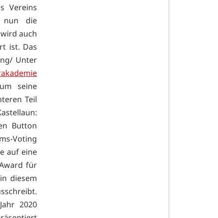
s Vereins
e nun die
 wird auch
t ist. Das
ing/ Unter
rakademie
um seine
teren Teil
astellaun:
en Button
ums-Voting
e auf eine
 Award für
 in diesem
schreibt.
Jahr 2020
räsentiert