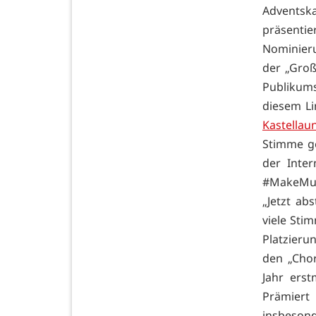
Adventsk
präsenti
Nominieru
der „Groß
Publikums
diesem Li
Kastella
Stimme ge
der Inter
#MakeMus
„Jetzt ab
viele Sti
Platzieru
den „Chor
Jahr ers
Prämiert
insbesond