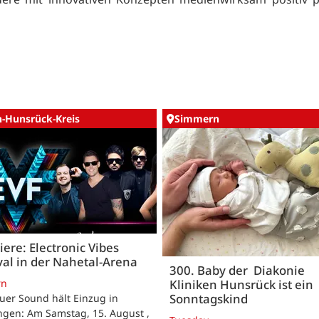
n-Hunsrück-Kreis
Simmern
ere: Electronic Vibes
val in der Nahetal-Arena
300. Baby der Diakonie
rn
Kliniken Hunsrück ist ein
Sonntagskind
uer Sound hält Einzug in
ngen: Am Samstag, 15. August ,