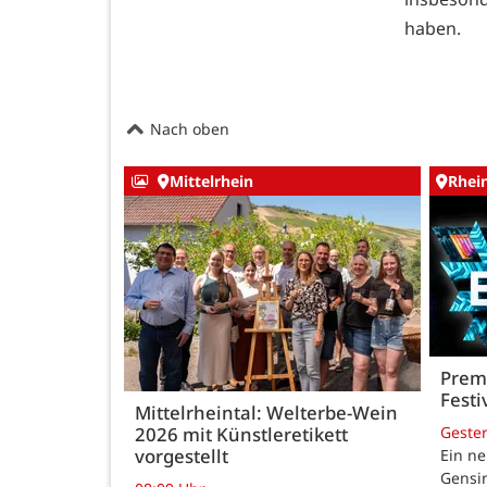
haben.
Nach oben
Mittelrhein
Rhei
Premi
Festi
Mittelrheintal: Welterbe-Wein
Geste
2026 mit Künstleretikett
vorgestellt
Ein ne
Gensi