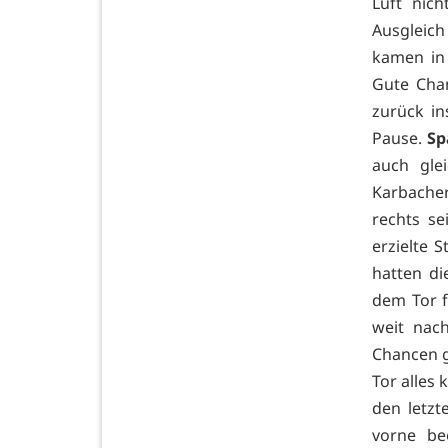
Luft nic
Ausgleich
kamen in 
Gute Cha
zurück in
Pause.
Sp
auch glei
Karbacher
rechts s
erzielte 
hatten di
dem Tor f
weit nac
Chancen g
Tor alles
den letzt
vorne be