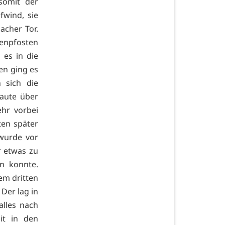
somit der
fwind, sie
acher Tor.
enpfosten
 es in die
ten ging es
n sich die
baute über
hr vorbei
ten später
 wurde vor
r etwas zu
n konnte.
em dritten
Der lag in
alles nach
it in den