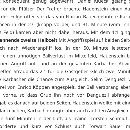
ht konsequent genug abgewehrt, Daniel Klueck gelang 
 für die Pfälzer. Der Treffer brachte Hauenstein einen Au
der Folge öfter vor das von Florian Bauer gehütete Karb
ncen in der 27. (knapp vorbei) und 31. Minute (vom Inn
s Feld) kamen aber nicht dabei heraus. Mit dem 1:1 ging
annende zweite Halbzeit
Mit Angriffsspiel auf beiden Sei
ch nach Wiederanpfiff los. In der 50. Minute leistete
 einen unnötigen Ballverlust im Mittelfeld, Hauenstein 
einen Angriff auf und an der gesamten Karbacher Abwe
Steffen Straub das 2:1 für die Gastgeber. Gleich zwei Minu
e Karbacher die Chance zum Ausgleich. Selim Denguezli
rei von Enrico Köppen angespielt, der Ball versprang abe
h vorne, so dass Grub ihn noch vor Denguezli abfange
ab es danach auf beiden Seiten, Hauenstein wollte mit ein
 klar machen, Karbach drängte aber auch auf den Ausgleich. 
en fünf Minuten in der Luft, als Trainer Torsten Schmidt 
orderte und kurz vor Schluss auch Torwart Bauer m