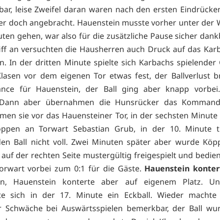
bar, leise Zweifel daran waren nach den ersten Eindrücke
er doch angebracht. Hauenstein musste vorher unter der
ten gehen, war also für die zusätzliche Pause sicher dankb
ff an versuchten die Hausherren auch Druck auf das Kar
. In der dritten Minute spielte sich Karbachs spielender 
asen vor dem eigenen Tor etwas fest, der Ballverlust b
ance für Hauenstein, der Ball ging aber knapp vorbe
ann aber übernahmen die Hunsrücker das Kommand
men sie vor das Hauensteiner Tor, in der sechsten Minute 
öppen an Torwart Sebastian Grub, in der 10. Minute t
den Ball nicht voll. Zwei Minuten später aber wurde Kö
 auf der rechten Seite mustergültig freigespielt und bedie
orwart vorbei zum 0:1 für die Gäste.
Hauenstein konter
an, Hauenstein konterte aber auf eigenem Platz. U
lte sich in der 17. Minute ein Eckball. Wieder machte 
r Schwäche bei Auswärtsspielen bemerkbar, der Ball wur