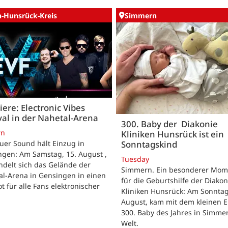
n-Hunsrück-Kreis
Simmern
ere: Electronic Vibes
val in der Nahetal-Arena
300. Baby der Diakonie
rn
Kliniken Hunsrück ist ein
Sonntagskind
uer Sound hält Einzug in
ngen: Am Samstag, 15. August ,
Tuesday
delt sich das Gelände der
Simmern. Ein besonderer Mom
al-Arena in Gensingen in einen
für die Geburtshilfe der Diakon
t für alle Fans elektronischer
Kliniken Hunsrück: Am Sonntag
.
August, kam mit dem kleinen E
300. Baby des Jahres in Simme
Welt.