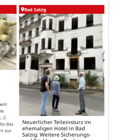
Bad Salzig
ent
ie
, 2.
Neuerlicher Teileinsturz im
lio das
ehemaligen Hotel in Bad
rn zur
Salzig: Weitere Sicherungs-