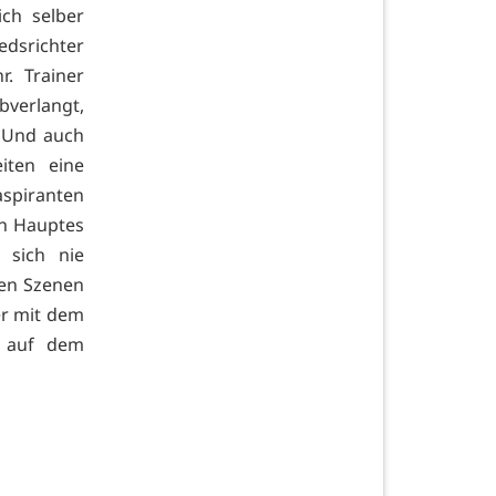
ch selber
edsrichter
. Trainer
bverlangt,
 Und auch
iten eine
aspiranten
en Hauptes
 sich nie
en Szenen
er mit dem
f auf dem