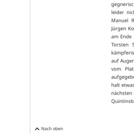
gegneris
leider ni
Manuel R
Jürgen Ko
am Ende 
Torsten 
kämpferis
auf Augen
vom Plat
aufgegeb
halt etwa
nächsten
Quintinsb
Nach oben