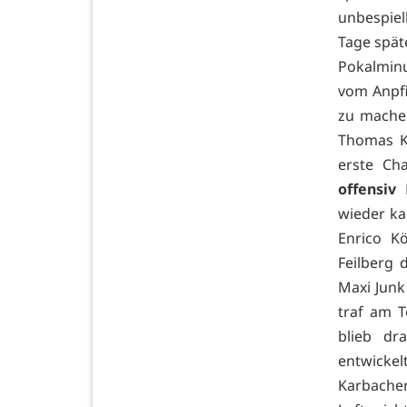
unbespiel
Tage spät
Pokalminu
vom Anpfi
zu machen
Thomas Kl
erste Ch
offensiv
D
wieder ka
Enrico K
Feilberg 
Maxi Junk
traf am T
blieb dr
entwicke
Karbache