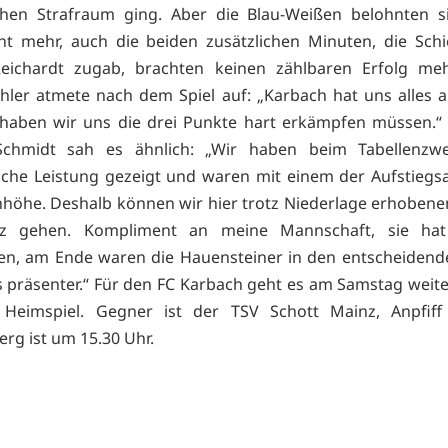
chen Strafraum ging. Aber die Blau-Weißen belohnten si
cht mehr, auch die beiden zusätzlichen Minuten, die Schi
eichardt zugab, brachten keinen zählbaren Erfolg mehr
hler atmete nach dem Spiel auf: „Karbach hat uns alles a
haben wir uns die drei Punkte hart erkämpfen müssen.“
Schmidt sah es ähnlich: „Wir haben beim Tabellenzwe
che Leistung gezeigt und waren mit einem der Aufstiegs
höhe. Deshalb können wir hier trotz Niederlage erhoben
z gehen. Kompliment an meine Mannschaft, sie hat
en, am Ende waren die Hauensteiner in den entscheidend
s präsenter.“ Für den FC Karbach geht es am Samstag weit
 Heimspiel. Gegner ist der TSV Schott Mainz, Anpfif
erg ist um 15.30 Uhr.