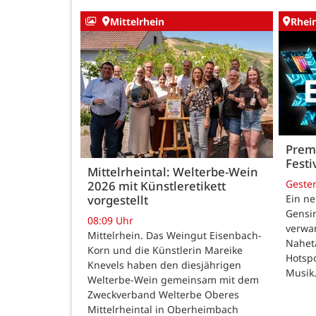
Mittelrhein
Rhei
Premi
Festi
Mittelrheintal: Welterbe-Wein
Geste
2026 mit Künstleretikett
vorgestellt
Ein ne
Gensi
08:09 Uhr
verwan
Mittelrhein. Das Weingut Eisenbach-
Nahet
Korn und die Künstlerin Mareike
Hotspo
Knevels haben den diesjährigen
Musik
Welterbe-Wein gemeinsam mit dem
Zweckverband Welterbe Oberes
Mittelrheintal in Oberheimbach