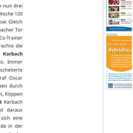
n nun drei
 Woche 120
ar. Gleich
bacher Tor
Co-Trainer
rachte die
i.
Karbach
o. Immer
scheiterte
raf Oscar
ppen durch
nt, Köppen
t
Karbach
nd daraus
sich eine
de in der