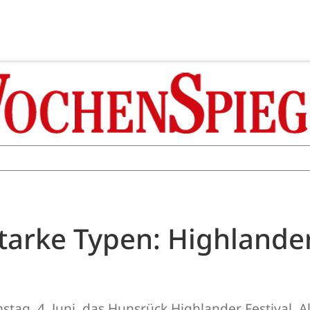
starke Typen: Highlander
ag, 4. Juni, das Hunsrück Highlander Festival. All