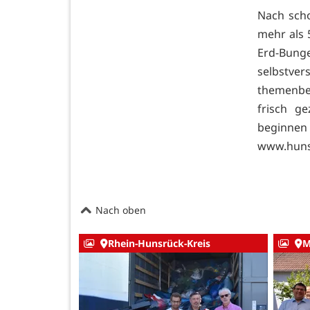
Nach sch
mehr als
Erd-Bun
selbstver
themenbe
frisch g
beginnen 
www.huns
Nach oben
Rhein-Hunsrück-Kreis
M