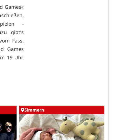
nd Games«
schießen,
pielen -
azu gibt‘s
vom Fass,
and Games
um 19 Uhr.
Simmern