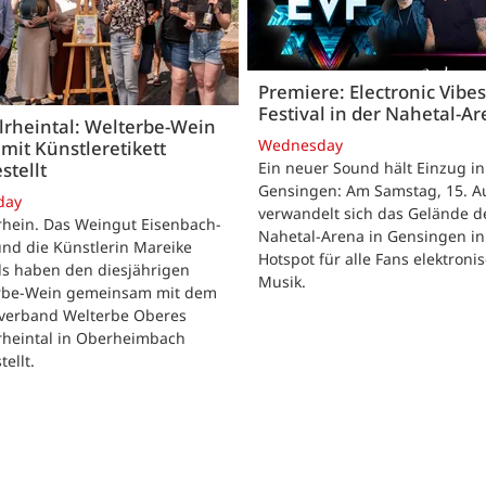
Premiere: Electronic Vibes
Festival in der Nahetal-A
lrheintal: Welterbe-Wein
Wednesday
mit Künstleretikett
stellt
Ein neuer Sound hält Einzug in
Gensingen: Am Samstag, 15. Au
day
verwandelt sich das Gelände d
rhein. Das Weingut Eisenbach-
Nahetal-Arena in Gensingen in
nd die Künstlerin Mareike
Hotspot für alle Fans elektroni
ls haben den diesjährigen
Musik.
rbe-Wein gemeinsam mit dem
verband Welterbe Oberes
rheintal in Oberheimbach
tellt.