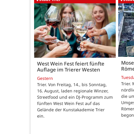
Mose
West Wein Fest feiert fünfte
Röme
Auflage im Trierer Westen
Tuesd
Gestern
Trier.
Trier. Von Freitag, 14., bis Sonntag,
nördl
16. August, laden regionale Winzer,
die u
Streetfood und ein DJ-Programm zum
Umges
fünften West Wein Fest auf das
Römer
Gelände der Kunstakademie Trier
begon
ein.