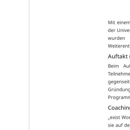
Mit eine
der Unive
wurden 
Weiterent
Auftakt
Beim Auf
Teilnehme
gegense
Gründung
Programm
Coachin
„exist Wo
sie auf d