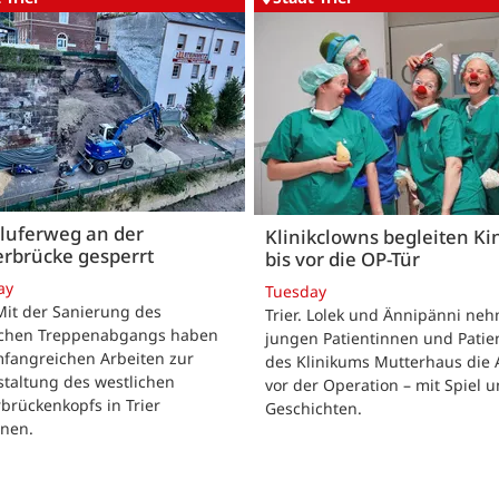
luferweg an der
Klinikclowns begleiten Ki
rbrücke gesperrt
bis vor die OP-Tür
ay
Tuesday
 Mit der Sanierung des
Trier. Lolek und Ännipänni ne
ichen Treppenabgangs haben
jungen Patientinnen und Patie
mfangreichen Arbeiten zur
des Klinikums Mutterhaus die 
taltung des westlichen
vor der Operation – mit Spiel 
brückenkopfs in Trier
Geschichten.
nen.