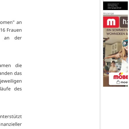
Women" an
 16 Frauen
s an der
kamen die
tanden das
weiligen
läufe des
nterstützt
nanzieller