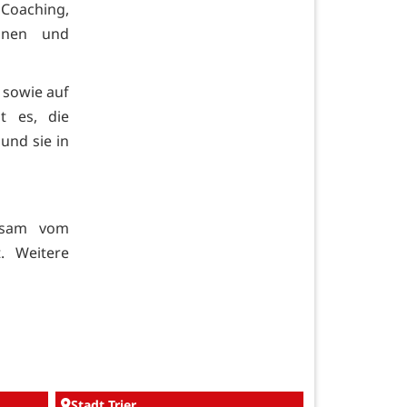
oaching,
nnen und
 sowie auf
st es, die
und sie in
nsam vom
. Weitere
Stadt Trier