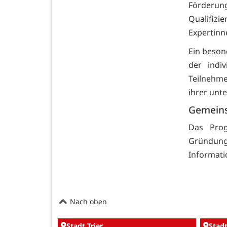
Förderu
Qualifi
Expertinn
Ein beson
der indiv
Teilnehme
ihrer unt
Gemeins
Das Pro
Gründung
Informati
Nach oben
Stadt Trier
Stadt