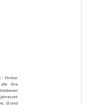
 - Ehriker
alle ihre
ebliebenen
ahreszeit
ne, Strand