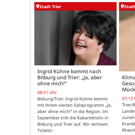
Stadt Trier
Stadt
Ingrid Kühne kommt nach
Bitburg und Trier: „Ja, aber
Klim
ohne mich!“
Gesu
Mück
08:51 Uhr
07:13
Bitburg/Trier. Ingrid Kühne kommt
Trier/
mit ihrem vierten Soloprogramm „Ja,
Lande
aber ohne mich!“ in die Region. Im
zuneh
September tritt die Kabarettistin in
Krankh
Bitburg und Trier auf. Wir verlosen
Rheinl
Tickets!