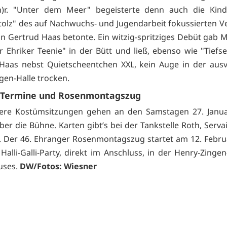
)r. "Unter dem Meer" begeisterte denn auch die Kind
tolz" des auf Nachwuchs- und Jugendarbeit fokussierten Ve
in Gertrud Haas betonte. Ein witzig-spritziges Debüt gab 
er Ehriker Teenie" in der Bütt und ließ, ebenso wie "Tiefs
Haas nebst Quietscheentchen XXL, kein Auge in der aus
gen-Halle trocken.
 Termine und Rosenmontagszug
tere Kostümsitzungen gehen an den Samstagen 27. Janua
er die Bühne. Karten gibt’s bei der Tankstelle Roth, Serva
. Der 46. Ehranger Rosenmontagszug startet am 12. Febru
Halli-Galli-Party, direkt im Anschluss, in der Henry-Zinge
uses.
DW/Fotos: Wiesner