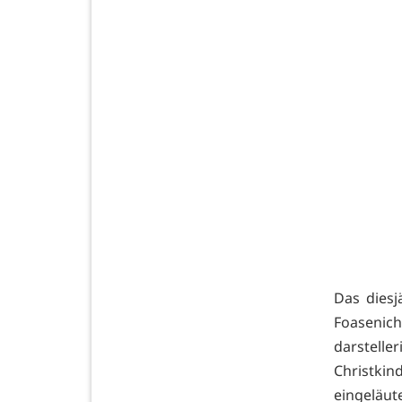
Das diesj
Foasenic
darstelle
Christki
eingeläut