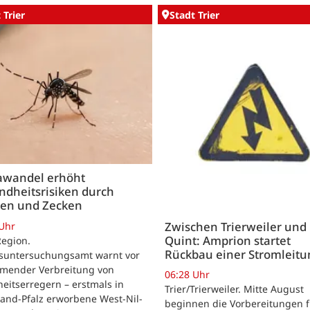
 Trier
Stadt Trier
awandel erhöht
ndheitsrisiken durch
en und Zecken
Zwischen Trierweiler und
 Uhr
Quint: Amprion startet
Region.
Rückbau einer Stromleitu
suntersuchungsamt warnt vor
mender Verbreitung von
06:28 Uhr
eitserregern – erstmals in
Trier/Trierweiler. Mitte August
and-Pfalz erworbene West-Nil-
beginnen die Vorbereitungen f