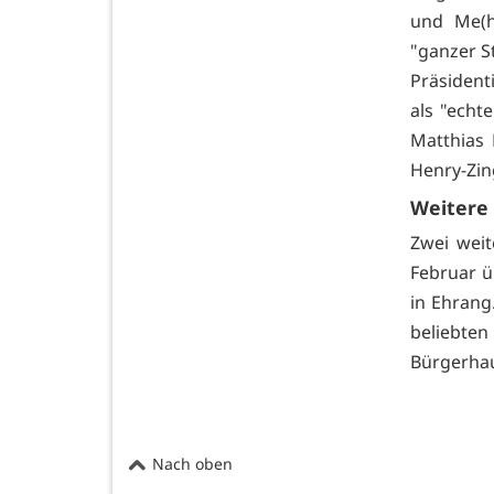
und Me(h
"ganzer S
Präsident
als "echt
Matthias 
Henry-Zin
Weitere
Zwei wei
Februar üb
in Ehrang
beliebten 
Bürgerha
Nach oben