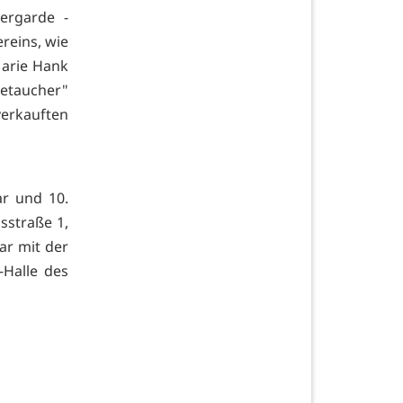
ergarde -
reins, wie
Marie Hank
eetaucher"
verkauften
r und 10.
isstraße 1,
ar mit der
n-Halle des