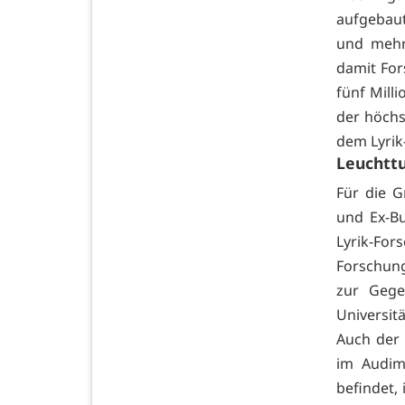
aufgebaut
und mehr 
damit For
fünf Mill
der höch
dem Lyrik
Leuchttu
Für die G
und Ex-B
Lyrik-F
Forschung
zur Gegen
Universität
Auch der 
im Audim
befindet,