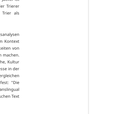
er Trierer
 Trier als
tsanalysen
m Kontext
keiten von
ch machen.
he, Kultur
sse in der
ergleichen
fest: "Die
anslingual
schen Text