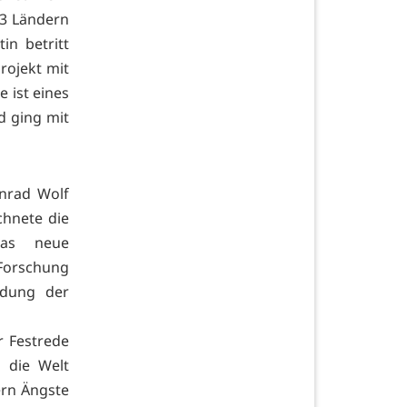
23 Ländern
in betritt
rojekt mit
 ist eines
 ging mit
onrad Wolf
hnete die
Das neue
 Forschung
ildung der
r Festrede
 die Welt
ern Ängste