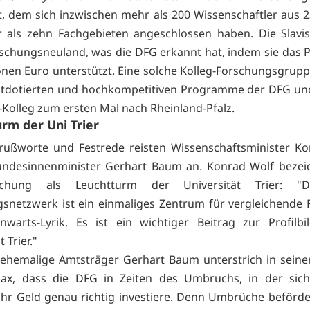
, dem sich inzwischen mehr als 200 Wissenschaftler aus 
als zehn Fachgebieten angeschlossen haben. Die Slavist
schungsneuland, was die DFG erkannt hat, indem sie das P
ionen Euro unterstützt. Eine solche Kolleg-Forschungsgruppe
stdotierten und hochkompetitiven Programme der DFG und
-Kolleg zum ersten Mal nach Rheinland-Pfalz.
rm der Uni Trier
rußworte und Festrede reisten Wissenschaftsminister K
undesinnenminister Gerhart Baum an. Konrad Wolf bezeic
orschung als Leuchtturm der Universität Trier: "
snetzwerk ist ein einmaliges Zentrum für vergleichende
warts-Lyrik. Es ist ein wichtiger Beitrag zur Profilb
 Trier."
ehemalige Amtsträger Gerhart Baum unterstrich in seine
ax, dass die DFG in Zeiten des Umbruchs, in der sich
 ihr Geld genau richtig investiere. Denn Umbrüche beförd