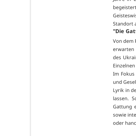
begeister
Geisteswi
Standort 
"Die Gat
Von dem F
erwarten
des Ukrai
Einzelnen
Im Fokus 
und Gesel
Lyrik in 
lassen. S
Gattung e
sowie int
oder hand