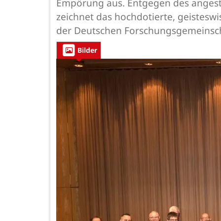
Empörung aus. Entgegen des angesta
zeichnet das hochdotierte, geisteswi
der Deutschen Forschungsgemeinschaf
Bilder