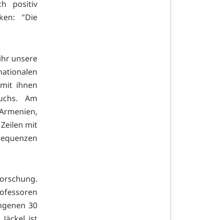
h positiv
ken: "Die
ihr unsere
nationalen
 mit ihnen
uchs. Am
 Armenien,
Zeilen mit
equenzen
Forschung.
rofessoren
angenen 30
Jäckel ist