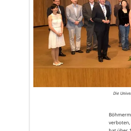
Die Unive
Böhmerman
verboten,
hat über 