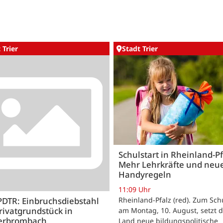
 Trier
Stadt Trier
Schulstart in Rheinland-Pf
Mehr Lehrkräfte und neu
Handyregeln
11:09 Uhr
Rheinland-Pfalz (red). Zum Sch
PDTR: Einbruchsdiebstahl
rivatgrundstück in
am Montag, 10. August, setzt 
erbrombach
Land neue bildungspolitische