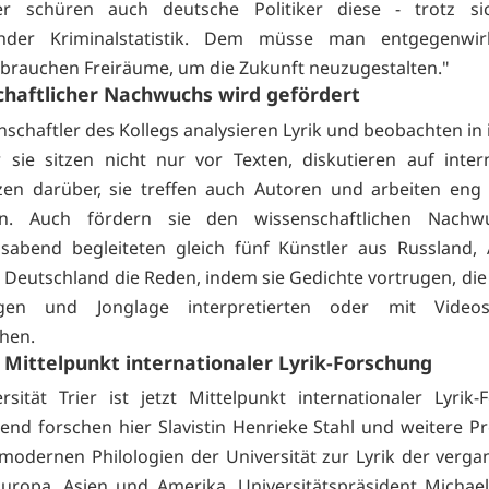
er schüren auch deutsche Politiker diese - trotz sic
lnder Kriminalstatistik. Dem müsse man entgegenwir
 brauchen Freiräume, um die Zukunft neuzugestalten."
haftlicher Nachwuchs wird gefördert
nschaftler des Kollegs analysieren Lyrik und beobachten in 
r sie sitzen nicht nur vor Texten, diskutieren auf inter
en darüber, sie treffen auch Autoren und arbeiten eng
n. Auch fördern sie den wissenschaftlichen Nachw
sabend begleiteten gleich fünf Künstler aus Russland,
 Deutschland die Reden, indem sie Gedichte vortrugen, die 
gen und Jonglage interpretierten oder mit Videos
chen.
r Mittelpunkt internationaler Lyrik-Forschung
rsität Trier ist jetzt Mittelpunkt internationaler Lyrik-
end forschen hier Slavistin Henrieke Stahl und weitere P
 modernen Philologien der Universität zur Lyrik der verg
Europa, Asien und Amerika. Universitätspräsident Michael 