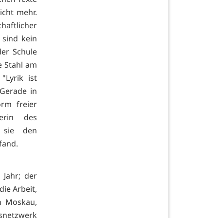
icht mehr.
haftlicher
 sind kein
der Schule
ke Stahl am
"Lyrik ist
 Gerade in
orm freier
terin des
t sie den
fand.
 Jahr; der
die Arbeit,
n Moskau,
snetzwerk