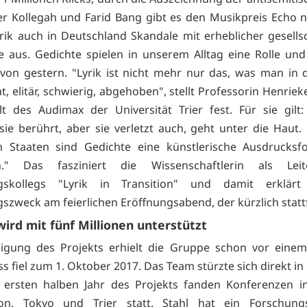
r Kollegah und Farid Bang gibt es den Musikpreis Echo n
yrik auch in Deutschland Skandale mit erheblicher gesellsc
e aus. Gedichte spielen in unserem Alltag eine Rolle und
 von gestern. "Lyrik ist nicht mehr nur das, was man in 
t, elitär, schwierig, abgehoben", stellt Professorin Henrie
t des Audimax der Universität Trier fest. Für sie gilt: 
sie berührt, aber sie verletzt auch, geht unter die Haut.
en Staaten sind Gedichte eine künstlerische Ausdrucksf
." Das fasziniert die Wissenschaftlerin als Lei
gskollegs "Lyrik in Transition" und damit erklär
szweck am feierlichen Eröffnungsabend, der kürzlich statt
wird mit fünf Millionen unterstützt
ligung des Projekts erhielt die Gruppe schon vor einem
s fiel zum 1. Oktober 2017. Das Team stürzte sich direkt in 
 ersten halben Jahr des Projekts fanden Konferenzen i
on, Tokyo und Trier statt. Stahl hat ein Forschung