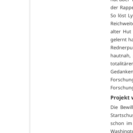
der Rappe
So löst L
Reichweit
alter Hut
gelernt ha
Rednerpul
hautnah, 
totalitär
Gedanken
Forschun
Forschung
Projekt 
Die Bewil
Startschus
schon im
Washingt