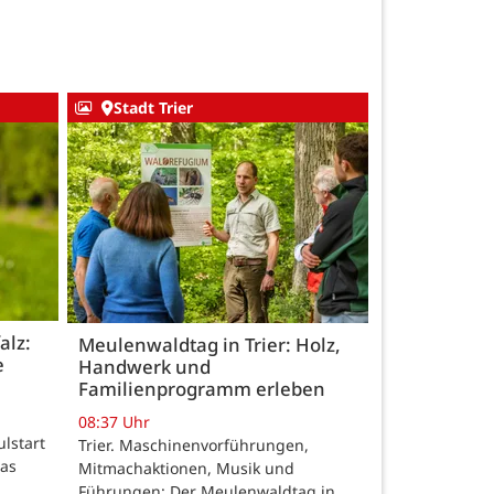
Stadt Trier
alz:
Meulenwaldtag in Trier: Holz,
e
Handwerk und
Familienprogramm erleben
08:37 Uhr
ulstart
Trier. Maschinenvorführungen,
das
Mitmachaktionen, Musik und
Führungen: Der Meulenwaldtag in