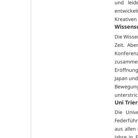
und leid
entwicke
Kreativen
Wissensc
Die Wisse
Zeit. Abe
Konferenz
zusamme
Eröffnung
Japan und
Bewegun
unterstri
Uni Trie
Die Unive
Federführ
aus allen
Jahre in 