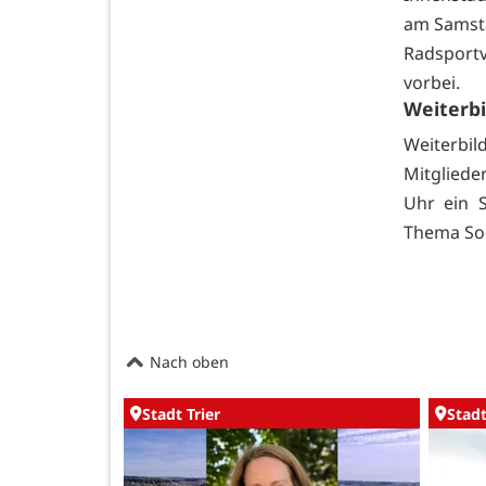
am Samsta
Radsport
vorbei.
Weiterb
Weiterb
Mitgliede
Uhr ein 
Thema Soc
Nach oben
Stadt Trier
Stadt