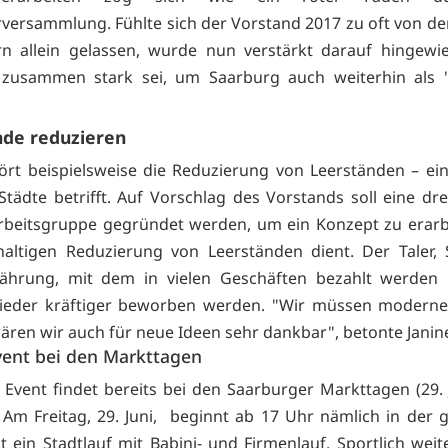
rversammlung. Fühlte sich der Vorstand 2017 zu oft von d
rn allein gelassen, wurde nun verstärkt darauf hingewi
zusammen stark sei, um Saarburg auch weiterhin als "
nde reduzieren
rt beispielsweise die Reduzierung von Leerständen – ei
Städte betrifft. Auf Vorschlag des Vorstands soll eine dre
rbeitsgruppe gegründet werden, um ein Konzept zu erarb
altigen Reduzierung von Leerständen dient. Der Taler,
ährung, mit dem in vielen Geschäften bezahlt werden k
wieder kräftiger beworben werden. "Wir müssen moderne
ären wir auch für neue Ideen sehr dankbar", betonte Janin
ent bei den Markttagen
 Event findet bereits bei den Saarburger Markttagen (29. J
tt. Am Freitag, 29. Juni, beginnt ab 17 Uhr nämlich in der 
t ein Stadtlauf mit Babini- und Firmenlauf. Sportlich weit