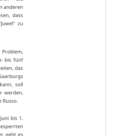
en anderen
esen, dass
Juwel" zu
n Problem,
i- bis fünf
eiten, das
 Saarburgs
ann, soll
r werden,
e Russo.
uni bis 1.
gesperrten
er geht es