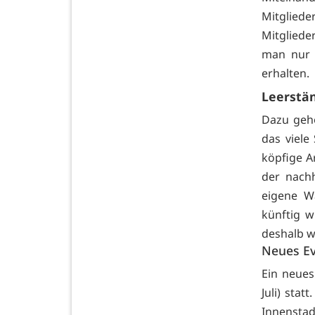
Mitgliede
Mitgliede
man nur 
erhalten.
Leerstä
Dazu gehö
das viele 
köpfige A
der nachh
eigene W
künftig 
deshalb w
Neues Ev
Ein neues
Juli) sta
Innenstad