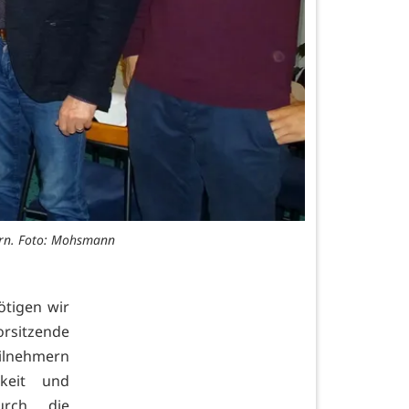
ern. Foto: Mohsmann
ötigen wir
orsitzende
eilnehmern
keit und
urch die