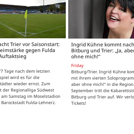
acht Trier vor Saisonstart:
Ingrid Kühne kommt nac
Heimstärke gegen Fulda
Bitburg und Trier: „Ja, abe
Auftaktsieg
ohne mich!“
Friday
 77 Tage nach dem letzten
Bitburg/Trier. Ingrid Kühne k
tspiel wird es für die
mit ihrem vierten Soloprogram
tädter wieder ernst. Zum
aber ohne mich!“ in die Region
t der Regionalliga Südwest
September tritt die Kabarettisti
t am Samstag im Moselstadion
Bitburg und Trier auf. Wir verl
 Barockstadt Fulda-Lehnerz.
Tickets!