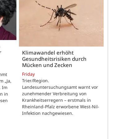
h
r
Klimawandel erhöht
Gesundheitsrisiken durch
Mücken und Zecken
Friday
ommt
Trier/Region.
m „Ja,
Landesuntersuchungsamt warnt vor
. Im
zunehmender Verbreitung von
n in
Krankheitserregern – erstmals in
osen
Rheinland-Pfalz erworbene West-Nil-
Infektion nachgewiesen.