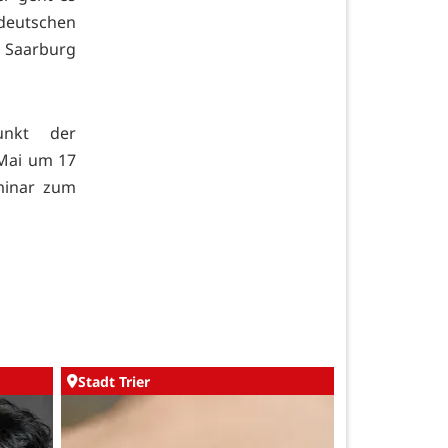
 deutschen
 Saarburg
unkt der
 Mai um 17
minar zum
Stadt Trier