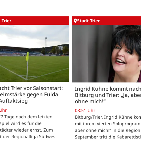
 Trier
Stadt Trier
acht Trier vor Saisonstart:
Ingrid Kühne kommt nac
Heimstärke gegen Fulda
Bitburg und Trier: „Ja, abe
Auftaktsieg
ohne mich!“
 Uhr
08:51 Uhr
 77 Tage nach dem letzten
Bitburg/Trier. Ingrid Kühne k
tspiel wird es für die
mit ihrem vierten Soloprogram
tädter wieder ernst. Zum
aber ohne mich!“ in die Region
t der Regionalliga Südwest
September tritt die Kabarettisti