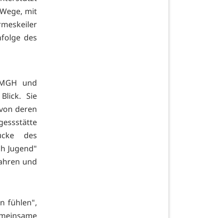
 Wege, mit
meskeiler
folge des
, MGH und
lick. Sie
 von deren
gessstätte
ücke des
h Jugend"
Jahren und
n fühlen",
emeinsame