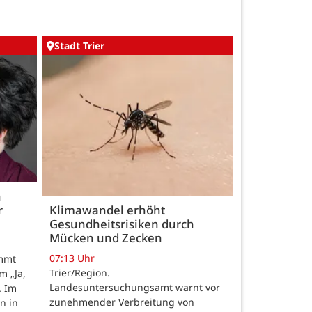
Stadt Trier
h
r
Klimawandel erhöht
Gesundheitsrisiken durch
Mücken und Zecken
07:13 Uhr
ommt
Trier/Region.
m „Ja,
Landesuntersuchungsamt warnt vor
. Im
zunehmender Verbreitung von
n in