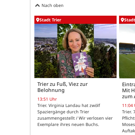
Nach oben
Stadt Trier
Stadt
Trier zu Fuß, Viez zur
Eintr
Belohnung
Mit 
zum 
13:51 Uhr
Trier. Virginia Landau hat zwölf
11:04
Spaziergänge durch Trier
Trier.
zusammengestellt / Wir verlosen vier
Pflich
Exemplare ihres neuen Buchs.
Moses
Auftak