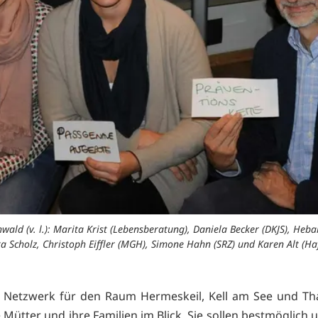
wald (v. l.): Marita Krist (Lebensberatung), Daniela Becker (DKJS), He
a Scholz, Christoph Eiffler (MGH), Simone Hahn (SRZ) und Karen Alt (Ha
 Netzwerk für den Raum Hermeskeil, Kell am See und Th
Mütter und ihre Familien im Blick. Sie sollen bestmöglich u