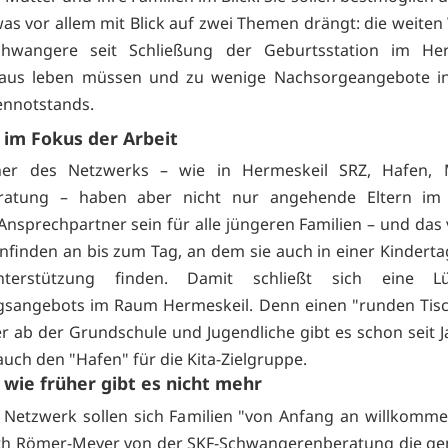
as vor allem mit Blick auf zwei Themen drängt: die weiten
hwangere seit Schließung der Geburtsstation im Her
aus leben müssen und zu wenige Nachsorgeangebote in
notstands.
 im Fokus der Arbeit
ner des Netzwerks – wie in Hermeskeil SRZ, Hafen
ratung – haben aber nicht nur angehende Eltern im B
nsprechpartner sein für alle jüngeren Familien – und das
inden an bis zum Tag, an dem sie auch in einer Kinderta
Unterstützung finden. Damit schließt sich eine L
gsangebots im Raum Hermeskeil. Denn einen "runden Tisc
er ab der Grundschule und Jugendliche gibt es schon seit 
auch den "Hafen" für die Kita-Zielgruppe.
 wie früher gibt es nicht mehr
Netzwerk sollen sich Familien "von Anfang an willkomme
uth Römer-Meyer von der SKF-Schwangerenberatung die g