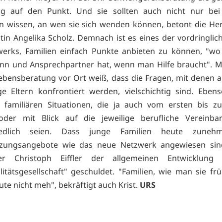
ung auf den Punkt. Und sie sollten auch nicht nur bei
 wissen, an wen sie sich wenden können, betont die He
tin Angelika Scholz. Demnach ist es eines der vordringlich
werks, Familien einfach Punkte anbieten zu können, "wo
ann und Ansprechpartner hat, wenn man Hilfe braucht". Ma
ebensberatung vor Ort weiß, dass die Fragen, mit denen
e Eltern konfrontiert werden, vielschichtig sind. Eben
n familiären Situationen, die ja auch vom ersten bis z
oder mit Blick auf die jeweilige berufliche Vereinbar
hiedlich seien. Dass junge Familien heute zuneh
tzungsangebote wie das neue Netzwerk angewiesen sind,
er Christoph Eiffler der allgemeinen Entwicklung
alitätsgesellschaft" geschuldet. "Familien, wie man sie frü
ute nicht meh", bekräftigt auch Krist.
URS