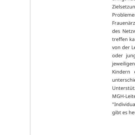
Zielsetz
Problemen
Frauenärz
des Netz
treffen k
von der L
oder jung
jeweilige
Kindern 
untersc
Unterstü
MGH-Leit
"Individu
gibt es he