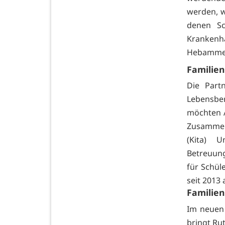
werden, w
denen Sc
Krankenh
Hebammen
Familien
Die Part
Lebensbe
möchten A
Zusammenf
(Kita) 
Betreuun
für Schül
seit 2013 
Familien
Im neuen 
bringt R