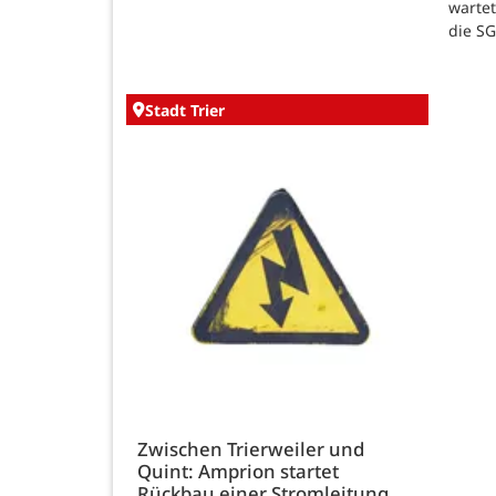
warte
die SG
Stadt Trier
Zwischen Trierweiler und
Quint: Amprion startet
Rückbau einer Stromleitung