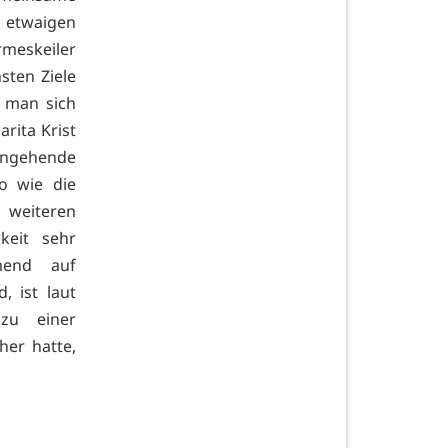
 etwaigen
rmeskeiler
sten Ziele
 man sich
rita Krist
 angehende
so wie die
u weiteren
keit sehr
mend auf
 ist laut
 zu einer
her hatte,