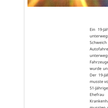
Ein 19-J
unterweg
Schweich 
Autofahr
unterweg
Fahrzeuge
wurde und
Der 19-J
musste vo
51-Jährige
Ehefrau 
Krankenh
mussten 