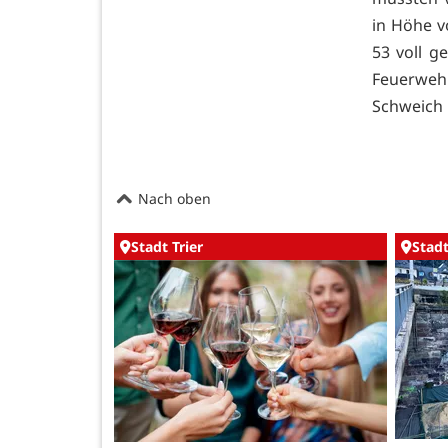
in Höhe v
53 voll g
Feuerweh
Schweich
Nach oben
Stadt Trier
Stadt