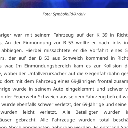
Foto: Symbolbild/Archiv
ähriger war mit seinem Fahrzeug auf der K 39 in Rich
s. An der Einmündung zur B 53 wollte er nach links in
abbiegen. Hierbei missachtete er die Vorfahrt eines 5
ers, der auf der B 53 aus Schweich kommend in Richt
s war. Im Einmündungsbereich kam es zur Kollision d
, wobei der Unfallverursacher auf die Gegenfahrbahn ge
 dort mit dem Fahrzeug eines 69-Jährigen frontal zusa
ährige wurde in seinem Auto eingeklemmt und schwer ver
n der Feuerwehr Schweich aus seinem Fahrzeug befreit w
 wurde ebenfalls schwer verletzt, der 69-Jährige und seine
wurden leicht verletzt. Alle Beteiligten wurden i
äuser gebracht. Alle Fahrzeuge wurden total besch
von Abschleppdiensten geborgen werden. Es entstand Sa