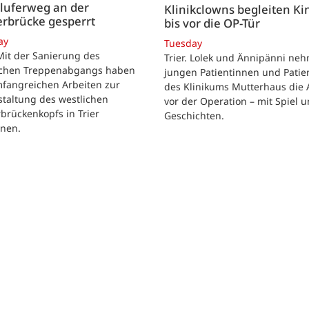
luferweg an der
Klinikclowns begleiten Ki
rbrücke gesperrt
bis vor die OP-Tür
ay
Tuesday
 Mit der Sanierung des
Trier. Lolek und Ännipänni ne
ichen Treppenabgangs haben
jungen Patientinnen und Patie
mfangreichen Arbeiten zur
des Klinikums Mutterhaus die 
taltung des westlichen
vor der Operation – mit Spiel 
brückenkopfs in Trier
Geschichten.
nen.