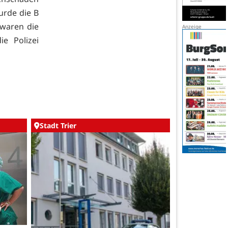
urde die B
 waren die
e Polizei
Stadt Trier