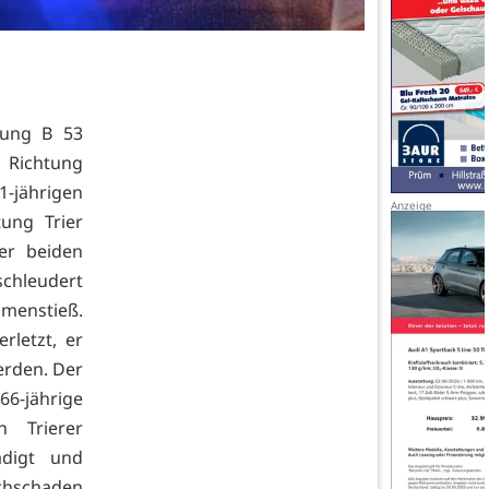
tung B 53
 Richtung
1-jährigen
ung Trier
er beiden
schleudert
mmenstieß.
letzt, er
erden. Der
 66-jährige
n Trierer
ädigt und
chschaden