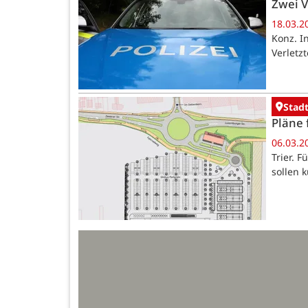
Zwei V
18.03.2
Konz. In
Verletz
Stadt
Pläne 
06.03.2
Trier. 
sollen 