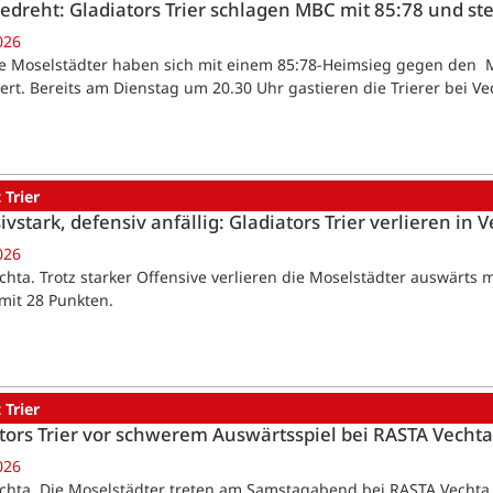
gedreht: Gladiators Trier schlagen MBC mit 85:78 und st
026
Die Moselstädter haben sich mit einem 85:78-Heimsieg gegen den M
ziert. Bereits am Dienstag um 20.30 Uhr gastieren die Trierer bei Ve
 Trier
ivstark, defensiv anfällig: Gladiators Trier verlieren in 
026
echta. Trotz starker Offensive verlieren die Moselstädter auswärts m
mit 28 Punkten.
 Trier
tors Trier vor schwerem Auswärtsspiel bei RASTA Vechta
026
echta. Die Moselstädter treten am Samstagabend bei RASTA Vechta