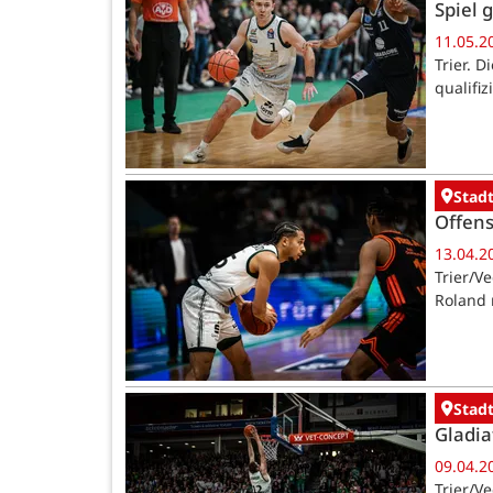
Spiel 
11.05.2
Trier. 
qualifi
Stadt
Offens
13.04.2
Trier/V
Roland 
Stadt
Gladia
09.04.2
Trier/V