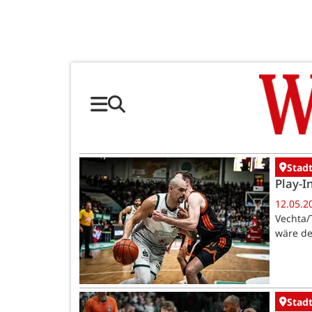
Stadt
Play-I
12.05.2
Vechta/
wäre de
Stadt