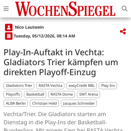
Nico Lautwein
Tuesday, 05/12/2026, 08:14 AM
Play-In-Auftakt in Vechta:
Gladiators Trier kämpfen um
direkten Playoff-Einzug
Gladiators Trier
RASTA Vechta
easyCredit BBL
Play-Ins
Playoffs
Basketball
RASTA Dome
SWT Arena
ALBA Berlin
Christian Held
Jacques Schneider
Vechta/Trier. Die Gladiators starten am
Dienstag in die Play-Ins der Basketball-
Bundesliga. Mit einem Sieg bei RASTA Vechta