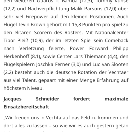
den weiteren Guards TJ Bamba (12,3), Tommy Kuhse
(12,2) und Nachverpflichtung Malik Parsons (12,0) über
sehr viel Firepower auf den kleinen Positionen. Auch
Flügel Tevin Brown gehört mit 15,8 Punkten pro Spiel zu
den elitären Scorern des Rosters. Mit Nationalcenter
Tibor Pleiß (10,9), der im letzten Spiel sein Comeback
nach Verletzung feierte, Power Forward Philipp
Herkenhoff (8,1), sowie Center Lars Thiemann (4,4), den
Flügelspielern Joschka Ferner (3,0) und Luc van Slooten
(2,2) besteht auch die deutsche Rotation der Vechtaer
aus viel Talent, gepaart mit einer Menge Erfahrung auf
höchstem Niveau.
Jacques Schneider fordert maximale
Einsatzbereitschaft
„Wir freuen uns in Vechta auf das Feld zu kommen und
dort alles zu lassen – so wie wir es auch gestern getan