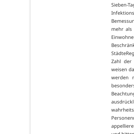
Sieben-T
Infektio
Bemessung
mehr als 
Einwohne
Beschrä
StädteReg
Zahl der 
weisen da
werden m
besonders
Beachtung
ausdrückl
wahrhe
Personen
appellie