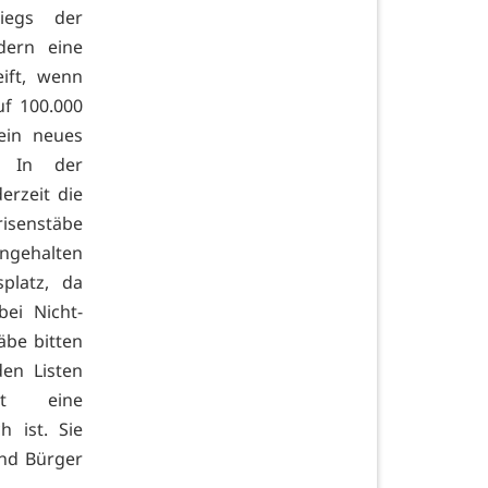
tiegs der
dern eine
eift, wenn
uf 100.000
ein neues
: In der
erzeit die
risenstäbe
ingehalten
platz, da
bei Nicht-
äbe bitten
den Listen
it eine
 ist. Sie
nd Bürger