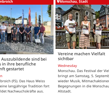
nbroich
Monschau, Stadt
Vereine machen Vielfalt
sichtbar
 Auszubildende sind bei
 in ihre berufliche
Wednesday
ft gestartet
Monschau. Das Festival der Viel
bringt am Samstag, 5. Septemb
rn
wieder Musik, Mitmachaktione
roich (FS). Das Haus Weiss
Begegnungen in die Monscha
seine langjährige Tradition fort
Altstadt.
ildet Nachwuchskräfte aus.