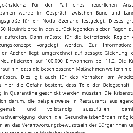
age-Inzidenz: Für den Fall eines neuerlichen Ans
nszahlen wurde im Gespräch zwischen Bund und Län
sgröße für ein Notfall-Szenario festgelegt. Dieses gr
50 Neuinfizierte in den zurückliegenden sieben Tagen a
r auftreten. Dann müsste für die betreffende Region 
nkungskonzept vorgelegt werden. Zur Information
ion Aachen liegt, umgerechnet auf besagte Gleichung, d
Neuinfizierten auf 100.000 Einwohnern bei 11,2. Die K
rauf hin, dass die beschlossenen Maßnahmen weiterhin e
üssen. Dies gilt auch für das Verhalten am Arbeits
 hier die Gefahr besteht, dass Teile der Belegschaft 
 in Quarantäne geschickt werden müssten. Die Krisenst
ich darum, die beispielsweise in Restaurants ausliegen
itsgemäß und vollständig auszufüllen, dam
nachverfolgung durch die Gesundheitsbehörden möglich
ren an das Verantwortungsbewusstsein der Bürgerinnen u