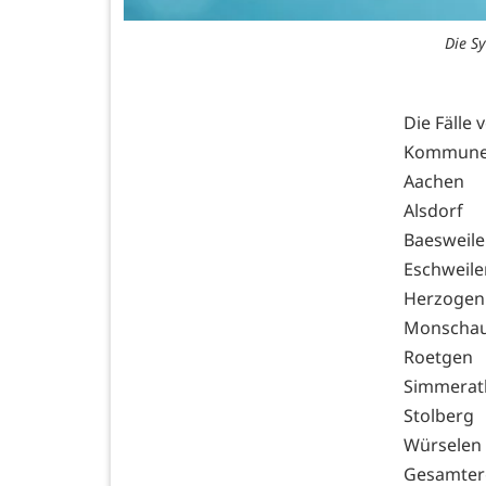
Die S
Die Fälle 
Kommune
Aa
Al
Bae
Esc
Her
Mo
Ro
Si
Sto
Wü
Gesa