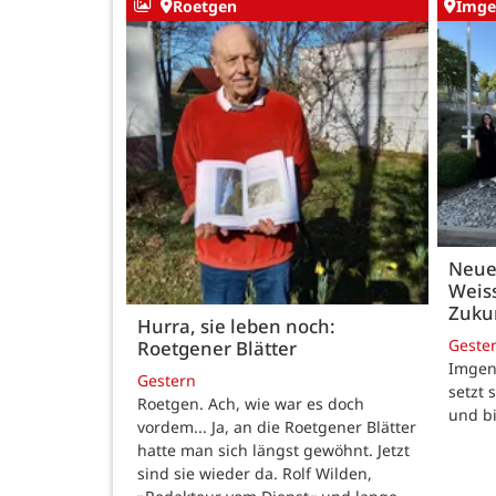
Roetgen
Imge
Neue
Weiss
Zukun
Hurra, sie leben noch:
Geste
Roetgener Blätter
Imgenb
Gestern
setzt 
Roetgen. Ach, wie war es doch
und b
vordem... Ja, an die Roetgener Blätter
hatte man sich längst gewöhnt. Jetzt
sind sie wieder da. Rolf Wilden,