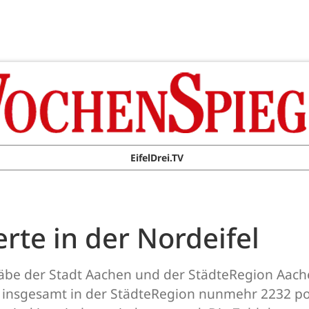
EifelDrei.TV
ierte in der Nordeifel
be der Stadt Aachen und der StädteRegion Aache
t insgesamt in der StädteRegion nunmehr 2232 posi