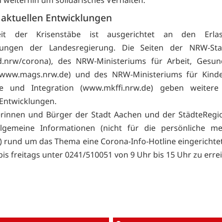
n weiterhin um solidarisches Verhalten.
 aktuellen Entwicklungen
eit der Krisenstäbe ist ausgerichtet an den Erla
dungen der Landesregierung. Die Seiten der NRW-Staa
.nrw/corona), des NRW-Ministeriums für Arbeit, Gesun
www.mags.nrw.de) und des NRW-Ministeriums für Kinder,
ge und Integration (
www.mkffi.nrw.de) geben weitere
 Entwicklungen.
erinnen und Bürger der Stadt Aachen und der StädteRegi
llgemeine Informationen (nicht für die persönliche me
) rund um das Thema eine Corona-Info-Hotline eingerichtet.
is freitags unter 0241/510051 von 9 Uhr bis 15 Uhr zu erre