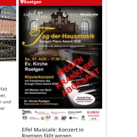
Roetgen
falt
er,
n und
uer
Eifel Musicale: Konzert in
Roetgen fällt wegen