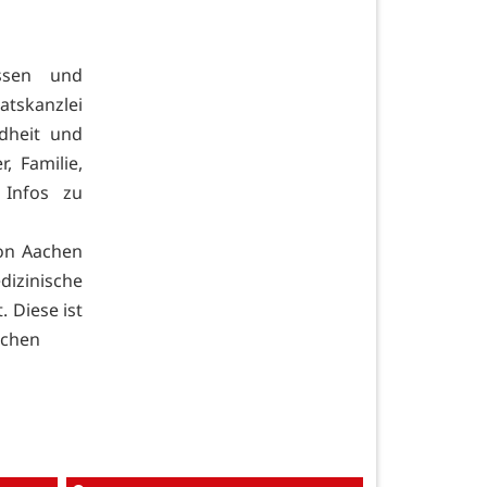
ssen und
tskanzlei
dheit und
 Familie,
 Infos zu
on Aachen
dizinische
 Diese ist
ichen