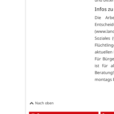
und bitte
Infos zu
Die Arb
Entschei
(
www.land
Soziales (
Flüchtlin
aktuellen
Für Bürg
ist für a
Beratung!
montags b
Nach oben