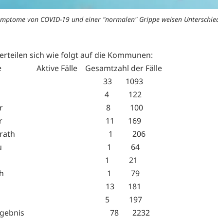
ymptome von COVID-19 und einer "normalen" Grippe weisen Unterschied
verteilen sich wie folgt auf die Kommunen:
 Aktive Fälle Gesamtzahl der Fälle
chen 33 1093
sdorf 4 122
sweiler 8 100
hweiler 11 169
zogenrath 1 206
nschau 1 64
etgen 1 21
mmerath 1 79
lberg 13 181
rselen 5 197
mtergebnis 78 2232