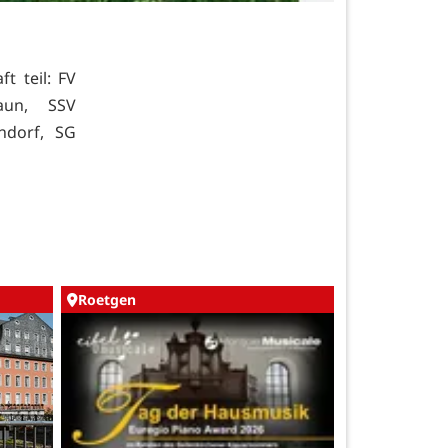
 teil: FV
laun, SSV
ndorf, SG
Roetgen