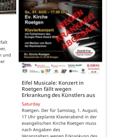
falt
er,
n und
uer
Eifel Musicale: Konzert in
Roetgen fällt wegen
Erkrankung des Künstlers aus
Saturday
Roetgen. Der für Samstag, 1. August,
17 Uhr geplante Klavierabend in der
evangelischen Kirche Roetgen muss
nach Angaben des
Veranstalters wegen Erkrankung des