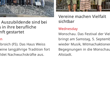
Vereine machen Vielfalt
sichtbar
 Auszubildende sind bei
 in ihre berufliche
Wednesday
ft gestartet
Monschau. Das Festival der Viel
bringt am Samstag, 5. Septemb
rn
wieder Musik, Mitmachaktione
roich (FS). Das Haus Weiss
Begegnungen in die Monscha
seine langjährige Tradition fort
Altstadt.
ildet Nachwuchskräfte aus.