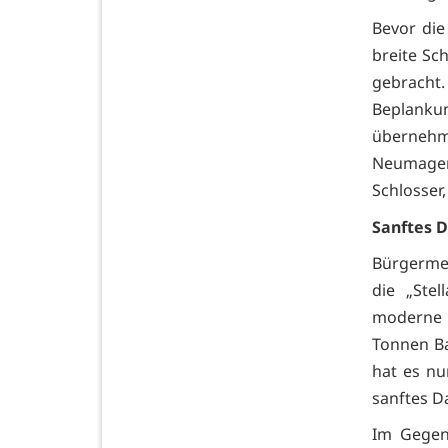
Bevor die
breite Sc
gebracht
Beplanku
übernehm
Neumagen
Schlosser
Sanftes D
Bürgermei
die „Ste
moderne S
Tonnen Ba
hat es nu
sanftes Da
Im Gegen