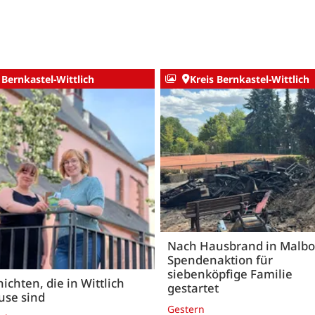
 Bernkastel-Wittlich
Kreis Bernkastel-Wittlich
Nach Hausbrand in Malbo
Spendenaktion für
siebenköpfige Familie
ichten, die in Wittlich
gestartet
use sind
Gestern