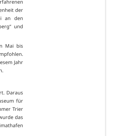
erfahrenen
enheit der
ei an den
berg“ und
n Mai bis
mpfohlen.
iesem Jahr
n.
rt. Daraus
useum für
mmer Trier
 wurde das
imathafen