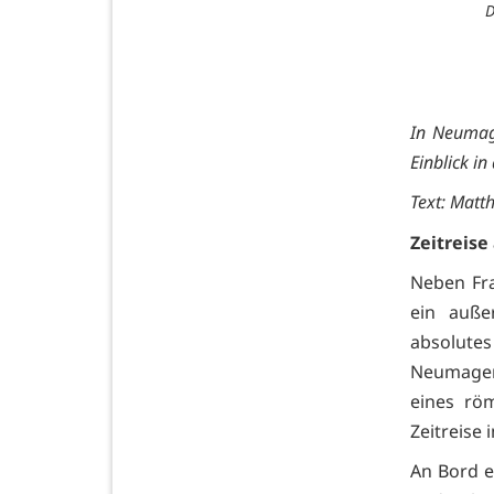
D
In Neumage
Einblick in
Text: Matt
Zeitreise
Neben Fra
ein auße
absolute
Neumagen-
eines rö
Zeitreise
An Bord e