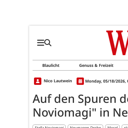
Blaulicht
Genuss & Freizeit
Nico Lautwein
Monday, 05/18/2026, 
Auf den Spuren de
Noviomagi" in 
Stella Noviomagi
Neumagen-Drohn
Mosel
rö