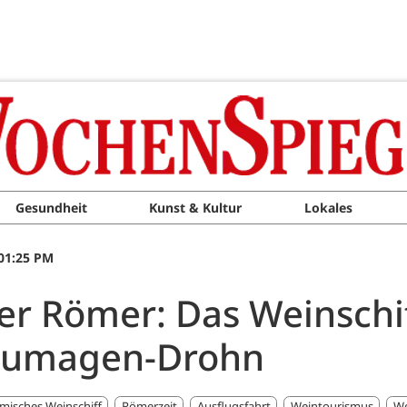
Gesundheit
Kunst & Kultur
Lokales
01:25 PM
r Römer: Das Weinschif
Neumagen-Drohn
misches Weinschiff
Römerzeit
Ausflugsfahrt
Weintourismus
We