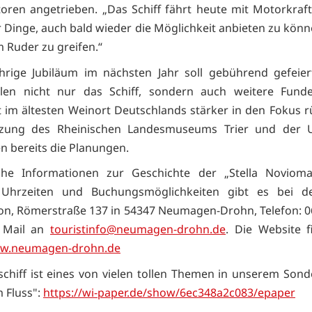
oren angetrieben. „Das Schiff fährt heute mit Motorkraft
r Dinge, auch bald wieder die Möglichkeit anbieten zu könn
m Ruder zu greifen.“
hrige Jubiläum im nächsten Jahr soll gebührend gefeie
llen nicht nur das Schiff, sondern auch weitere Fund
 im ältesten Weinort Deutschlands stärker in den Fokus r
tzung des Rheinischen Landesmuseums Trier und der Un
en bereits die Planungen.
iche Informationen zur Geschichte der „Stella Novioma
 Uhrzeiten und Buchungsmöglichkeiten gibt es bei de
on, Römerstraße 137 in 54347 Neumagen-Drohn, Telefon: 
 Mail an
touristinfo@neumagen-drohn.de
. Die Website f
w.neumagen-drohn.de
chiff ist eines von vielen tollen Themen in unserem Son
 Fluss":
https://wi-paper.de/show/6ec348a2c083/epaper