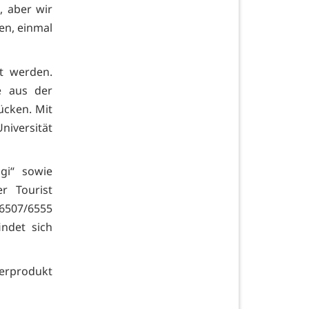
, aber wir
en, einmal
rt werden.
e aus der
ücken. Mit
iversität
gi“ sowie
r Tourist
06507/6555
indet sich
derprodukt