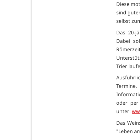
Dieselmot
sind gute
selbst zu
Das 20-jä
Dabei so
Römerzeit
Unterstü
Trier lauf
Ausführl
Termine,
Informati
oder per
unter:
ww
Das Weins
"Leben am