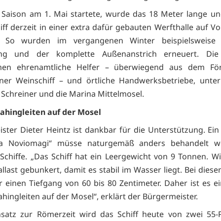
 Saison am 1. Mai startete, wurde das 18 Meter lange u
hiff derzeit in einer extra dafür gebauten Werfthalle auf 
. So wurden im vergangenen Winter beispielsweise 
ng und der komplette Außenanstrich erneuert. Di
en ehrenamtliche Helfer – überwiegend aus dem För
er Weinschiff – und örtliche Handwerksbetriebe, unte
, Schreiner und die Marina Mittelmosel.
ahingleiten auf der Mosel
ster Dieter Heintz ist dankbar für die Unterstützung. Ein 
lla Noviomagi“ müsse naturgemäß anders behandelt w
chiffe. „Das Schiff hat ein Leergewicht von 9 Tonnen. W
llast gebunkert, damit es stabil im Wasser liegt. Bei dies
r einen Tiefgang von 60 bis 80 Zentimeter. Daher ist es ei
hingleiten auf der Mosel“, erklärt der Bürgermeister.
satz zur Römerzeit wird das Schiff heute von zwei 55-P