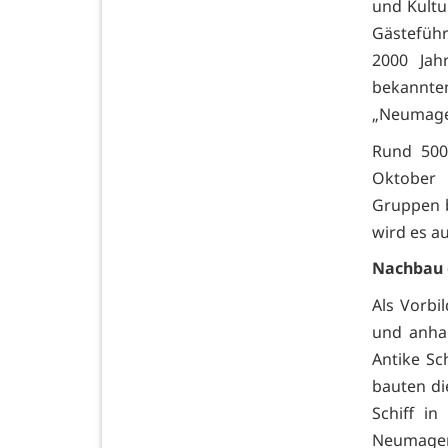
und Kultu
Gästeführ
2000 Jah
bekannte
„Neumage
Rund 500
Oktober 
Gruppen b
wird es a
Nachbau 
Als Vorbi
und anha
Antike Sc
bauten di
Schiff i
Neumagen-