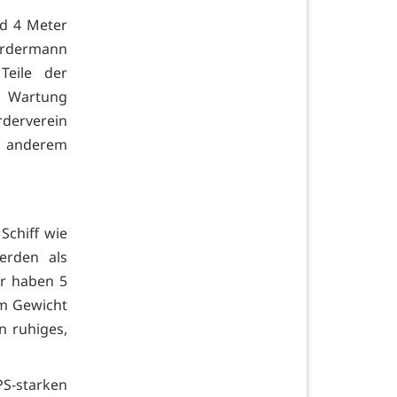
nd 4 Meter
Vordermann
Teile der
e Wartung
derverein
r anderem
Schiff wie
erden als
ir haben 5
em Gewicht
n ruhiges,
S-starken