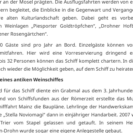
r an der Mosel prägten. Die Ausflugsfahrten werden von 
ern begleitet, die Einblicke in die Gegenwart und Vergang
re alten Kulturlandschaft geben. Dabei geht es vorb
n Weinlagen „Piesporter Goldtröpfchen“, „Drohner Hof
ner Rosengärtchen“.
0 Gäste sind pro Jahr an Bord. Einzelgäste können vo
mitfahren. Hier wird eine Vorreservierung dringend e
is 32 Personen können das Schiff komplett chartern. In d
uch wieder die Möglichkeit geben, auf dem Schiff zu heirate
eines antiken Weinschiffes
ld für das Schiff diente ein Grabmal aus dem 3. Jahrhunde
nd von Schiffsfunden aus der Römerzeit erstellte das M
hifffahrt Mainz die Baupläne. Lehrlinge der Handwerkska
e „Stella Noviomagi“ dann in einjähriger Handarbeit. 2007
n Trier vom Stapel gelassen und getauft. In seinem He
Drohn wurde sogar eine eigene Anlegestelle gebaut.