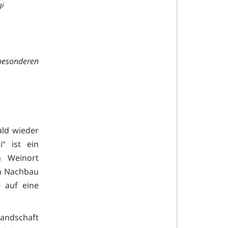
gi
 besonderen
ald wieder
“ ist ein
n Weinort
en Nachbau
 auf eine
Landschaft