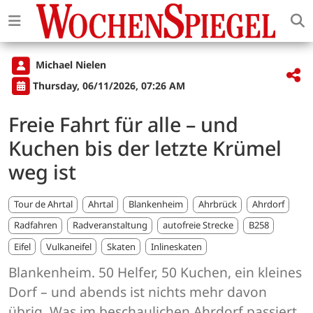
Michael Nielen
Thursday, 06/11/2026, 07:26 AM
Freie Fahrt für alle – und
Kuchen bis der letzte Krümel
weg ist
Tour de Ahrtal
Ahrtal
Blankenheim
Ahrbrück
Ahrdorf
Radfahren
Radveranstaltung
autofreie Strecke
B258
Eifel
Vulkaneifel
Skaten
Inlineskaten
Blankenheim. 50 Helfer, 50 Kuchen, ein kleines
Dorf – und abends ist nichts mehr davon
übrig. Was im beschaulichen Ahrdorf passiert,