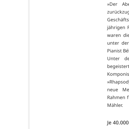
»Der Ab
zurückz
Geschäft
jährigen 
waren die
unter der
Pianist B
Unter d
begeister
Komponi
»Rhapsod
neue Meh
Rahmen fü
Mähler.
Je 40.000