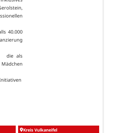
erolstein,
ionellen
lls 40.000
nanzierung
, die als
ht Mädchen
nitiativen
Kreis Vulkaneifel