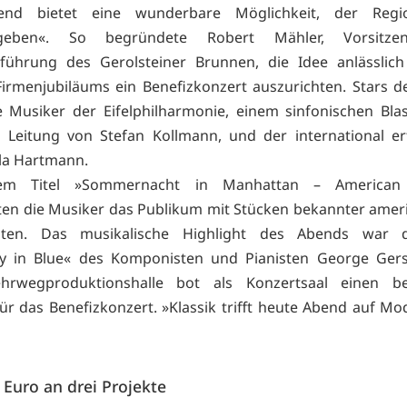
end bietet eine wunderbare Möglichkeit, der Regi
ugeben«. So begründete Robert Mähler, Vorsitze
sführung des Gerolsteiner Brunnen, die Idee anlässlich
Firmenjubiläums ein Benefizkonzert auszurichten. Stars 
 Musiker der Eifelphilharmonie, einem sinfonischen Bla
 Leitung von Stefan Kollmann, und der international er
éla Hartmann.
em Titel »Sommernacht in Manhattan – American C
ten die Musiker das Publikum mit Stücken bekannter amer
sten. Das musikalische Highlight des Abends war 
y in Blue« des Komponisten und Pianisten George Gers
rwegproduktionshalle bot als Konzertsaal einen b
r das Benefizkonzert. »Klassik trifft heute Abend auf Mo
 Euro an drei Projekte