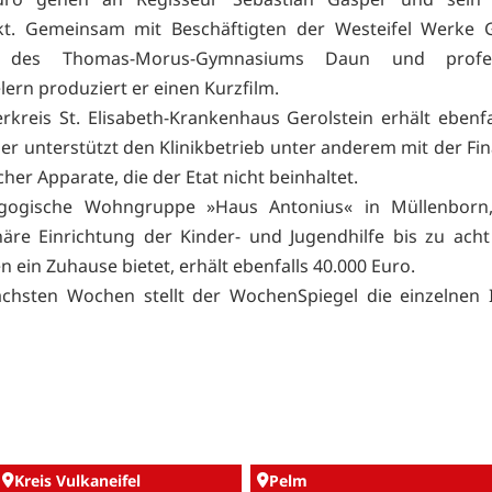
kt. Gemeinsam mit Beschäftigten der Westeifel Werke G
n des Thomas-Morus-Gymnasiums Daun und profess
lern produziert er einen Kurzfilm.
rkreis St. Elisabeth-Krankenhaus Gerolstein erhält ebenfa
ser unterstützt den Klinikbetrieb unter anderem mit der Fi
her Apparate, die der Etat nicht beinhaltet.
gogische Wohngruppe »Haus Antonius« in Müllenborn
onäre Einrichtung der Kinder- und Jugendhilfe bis zu ac
 ein Zuhause bietet, erhält ebenfalls 40.000 Euro.
chsten Wochen stellt der WochenSpiegel die einzelnen I
Kreis Vulkaneifel
Pelm