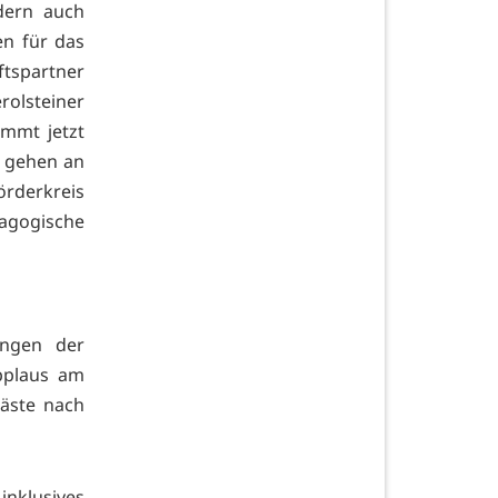
dern auch
n für das
spartner
olsteiner
mmt jetzt
o gehen an
örderkreis
gogische
ungen der
pplaus am
äste nach
nklusives