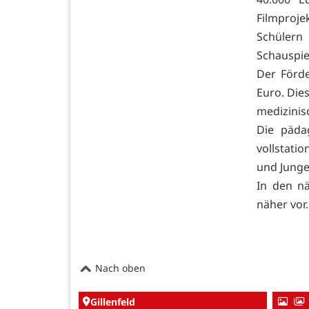
Filmproje
Schüler
Schauspie
Der Förde
Euro. Die
medizinisc
Die päda
vollstati
und Jungen
In den nä
näher vor.
Nach oben
Gillenfeld