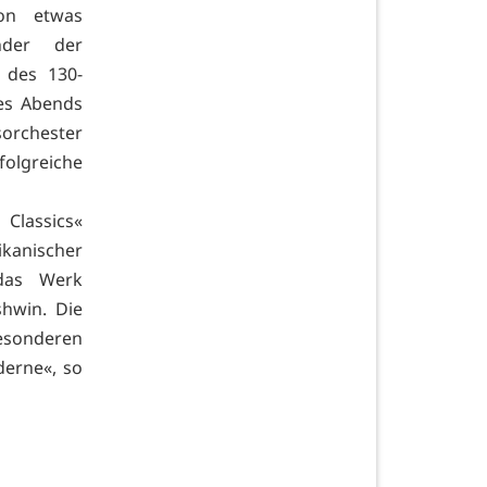
on etwas
nder der
 des 130-
des Abends
sorchester
folgreiche
lassics«
ikanischer
das Werk
hwin. Die
esonderen
derne«, so