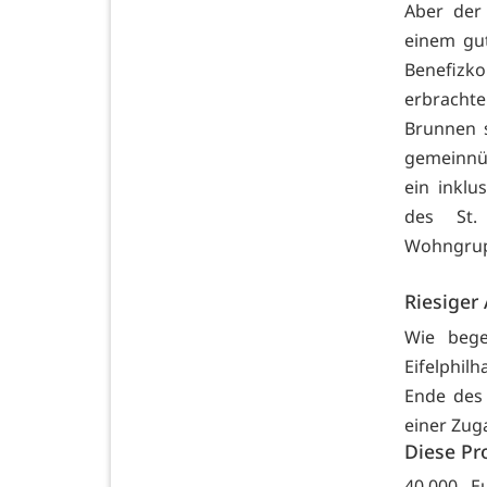
Aber der
einem gu
Benefiz
erbracht
Brunnen 
gemeinnüt
ein inklu
des St.
Wohngrup
Riesiger
Wie bege
Eifelphi
Ende des
einer Zug
Diese Pr
40.000 E