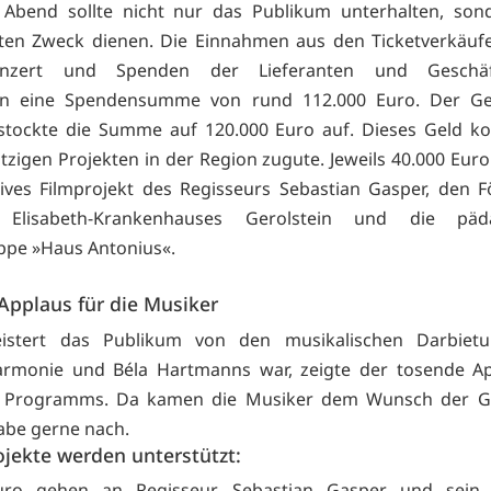
 Abend sollte nicht nur das Publikum unterhalten, son
ten Zweck dienen. Die Einnahmen aus den Ticketverkäufe
konzert und Spenden der Lieferanten und Geschäft
en eine Spendensumme von rund 112.000 Euro. Der Ger
stockte die Summe auf 120.000 Euro auf. Dieses Geld ko
zigen Projekten in der Region zugute. Jeweils 40.000 Eur
sives Filmprojekt des Regisseurs Sebastian Gasper, den F
 Elisabeth-Krankenhauses Gerolstein und die päda
pe »Haus Antonius«.
 Applaus für die Musiker
istert das Publikum von den musikalischen Darbiet
lharmonie und Béla Hartmanns war, zeigte der tosende A
 Programms. Da kamen die Musiker dem Wunsch der G
abe gerne nach.
ojekte werden unterstützt:
uro gehen an Regisseur Sebastian Gasper und sein i