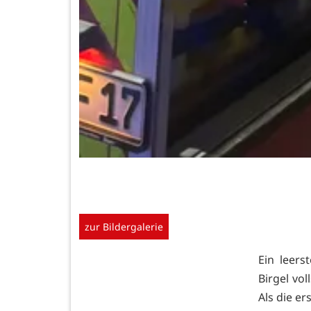
zur Bildergalerie
Ein leers
Birgel vo
Als die er