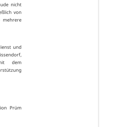
ude nicht
eßlich von
e mehrere
ienst und
issendorf,
 mit dem
rstützung
tion Prüm