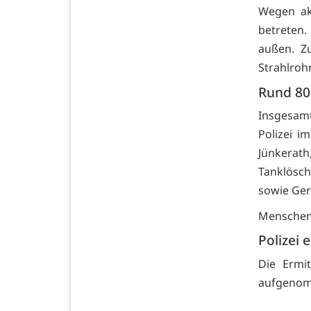
Wegen ak
betreten.
außen. Z
Strahlroh
Rund 80 
Insgesam
Polizei i
Jünkera
Tanklösc
sowie Gero
Menschen 
Polizei 
Die Ermi
aufgeno