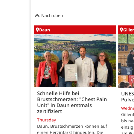
Nach oben
Daun
Gille
Schnelle Hilfe bei
UNES
Brustschmerzen: "Chest Pain
Pulve
Unit" in Daun erstmals
Wedn
zertifiziert
Gillen
Thursday
bis n
Daun. Brustschmerzen können auf
einzig
einen Herzinfarkt hindeuten. Die
am Pul