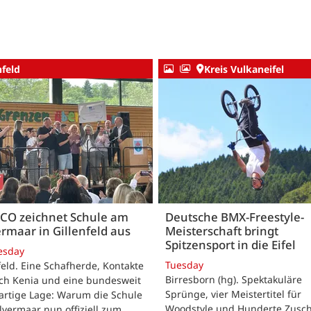
nfeld
Kreis Vulkaneifel
CO zeichnet Schule am
Deutsche BMX-Freestyle-
rmaar in Gillenfeld aus
Meisterschaft bringt
Spitzensport in die Eifel
esday
Tuesday
feld. Eine Schafherde, Kontakte
Birresborn (hg). Spektakuläre
ach Kenia und eine bundesweit
Sprünge, vier Meistertitel für
artige Lage: Warum die Schule
Woodstyle und Hunderte Zusch
vermaar nun offiziell zum