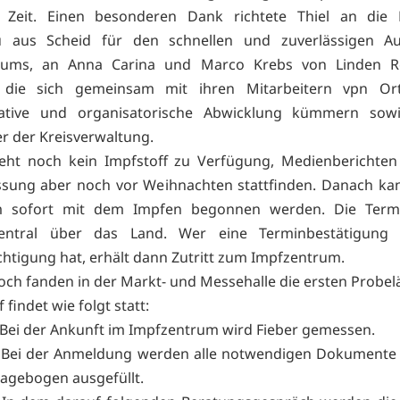
r Zeit. Einen besonderen Dank richtete Thiel an die
 aus Scheid für den schnellen und zuverlässigen A
rums, an Anna Carina und Marco Krebs von Linden R
l, die sich gemeinsam mit ihren Mitarbeitern vpn O
rative und organisatorische Abwicklung kümmern sow
er der Kreisverwaltung.
teht noch kein Impfstoff zu Verfügung, Medienberichten
ssung aber noch vor Weihnachten stattfinden. Danach ka
im sofort mit dem Impfen begonnen werden. Die Term
zentral über das Land. Wer eine Terminbestätigung
htigung hat, erhält dann Zutritt zum Impfzentrum.
ch fanden in der Markt- und Messehalle die ersten Probelä
 findet wie folgt statt:
Bei der Ankunft im Impfzentrum wird Fieber gemessen.
Bei der Anmeldung werden alle notwendigen Dokumente 
ragebogen ausgefüllt.