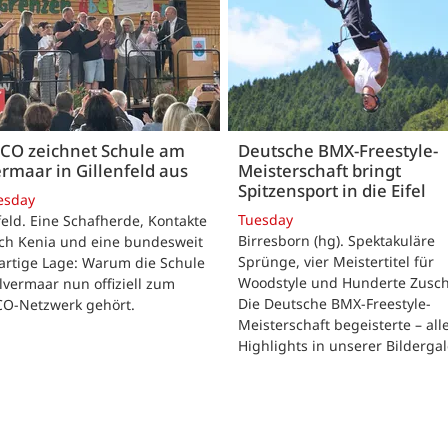
CO zeichnet Schule am
Deutsche BMX-Freestyle-
rmaar in Gillenfeld aus
Meisterschaft bringt
Spitzensport in die Eifel
esday
Tuesday
feld. Eine Schafherde, Kontakte
Birresborn (hg). Spektakuläre
ach Kenia und eine bundesweit
Sprünge, vier Meistertitel für
artige Lage: Warum die Schule
Woodstyle und Hunderte Zusch
vermaar nun offiziell zum
Die Deutsche BMX-Freestyle-
O-Netzwerk gehört.
Meisterschaft begeisterte – all
Highlights in unserer Bildergal