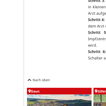
Schritt 3
in kleine
Arzt aufge
Schritt 4:
dem Arzt 
Schritt 
Impfzent
wird.
Schritt 6:
Schalter 
Nach oben
Daun
Gille