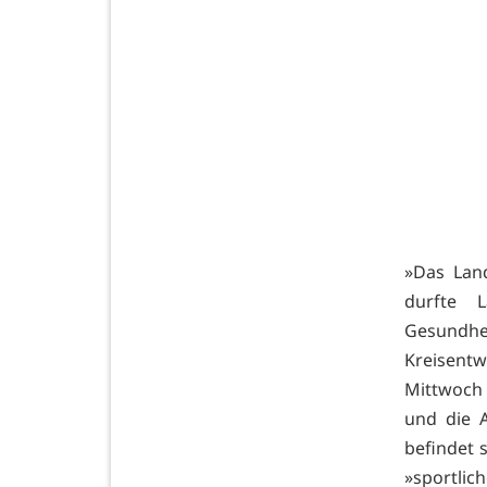
»Das Land
durfte 
Gesundhe
Kreisentw
Mittwoch 
und die A
befindet s
»sportlic