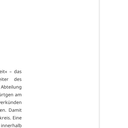
eit« – das
iter des
Abteilung
Hürtgen am
 verkünden
len. Damit
kreis. Eine
 innerhalb