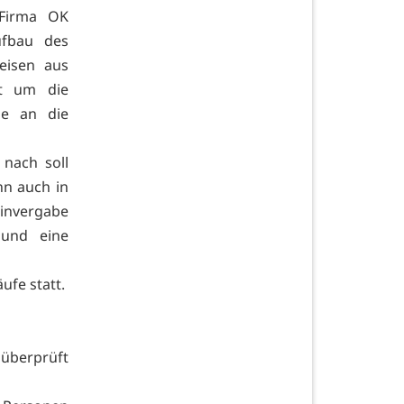
 Firma OK
ufbau des
eisen aus
rt um die
ie an die
 nach soll
nn auch in
invergabe
 und eine
ufe statt.
überprüft