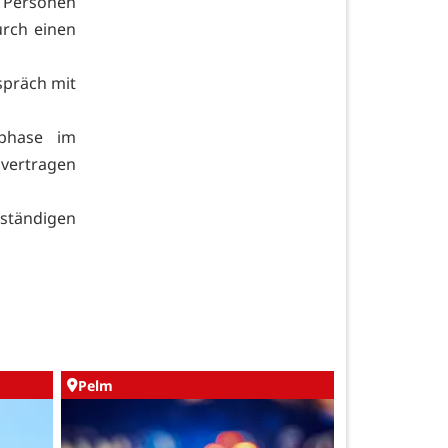
 Personen
urch einen
spräch mit
phase im
vertragen
ständigen
Pelm