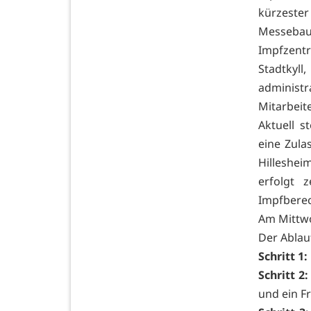
kürzeste
Messebau
Impfzent
Stadtkyl
administ
Mitarbeit
Aktuell s
eine Zula
Hilleshe
erfolgt 
Impfberec
Am Mittwo
Der Ablauf
Schritt 1:
Schritt 2:
und ein F