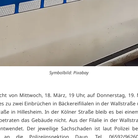
Symbolbild: Pixabay
cht von Mittwoch, 18. März, 19 Uhr, auf Donnerstag, 19. 
s zu zwei Einbrüchen in Bäckereifilialen in der Wallstraße
raße in Hillesheim. In der Kölner Straße bleib es bei eine
 betraten das Gebäude nicht. Aus der Filalie in der Wallst
ntwendet. Der jeweilige Sachschaden ist laut Polizei bet
 an die Polizeiinspektion Daun, Tel. 06592/96260