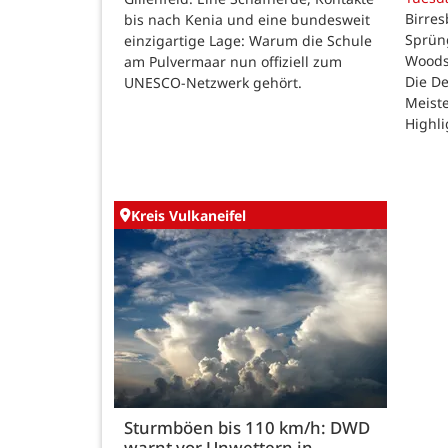
Birres
bis nach Kenia und eine bundesweit
Sprüng
einzigartige Lage: Warum die Schule
Woods
am Pulvermaar nun offiziell zum
Die De
UNESCO-Netzwerk gehört.
Meiste
Highli
Kreis Vulkaneifel
Sturmböen bis 110 km/h: DWD
warnt vor Unwettern in