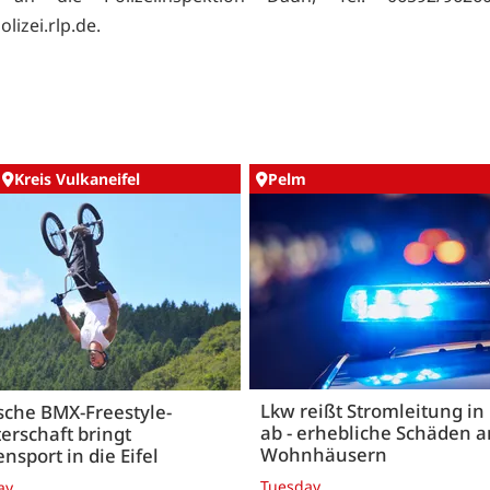
lizei.rlp.de.
Kreis Vulkaneifel
Pelm
Lkw reißt Stromleitung in
sche BMX-Freestyle-
ab - erhebliche Schäden a
erschaft bringt
Wohnhäusern
ensport in die Eifel
Tuesday
ay