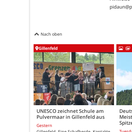
pidaun@po
Nach oben
Gillenfeld
UNESCO zeichnet Schule am
Deut
Pulvermaar in Gillenfeld aus
Meist
Spitz
Gestern
Tuesd
Gillenfeld. Eine Schafherde, Kontakte