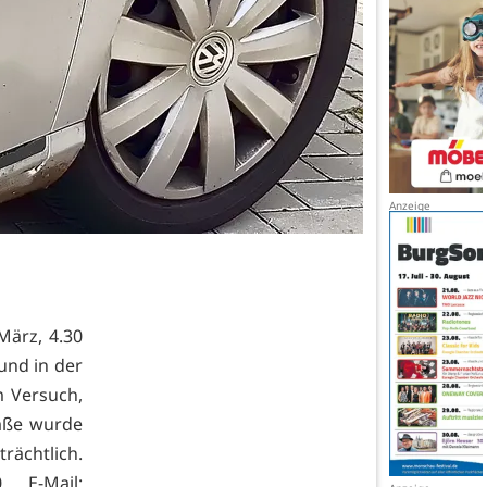
März, 4.30
 und in der
m Versuch,
raße wurde
rächtlich.
, E-Mail: