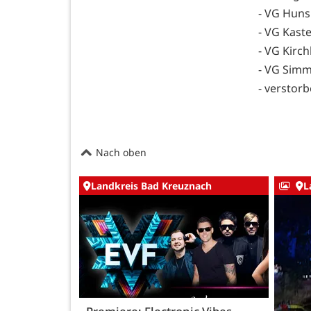
- VG Hunsr
- VG Kaste
- VG Kirch
- VG Simm
- verstorb
Nach oben
Landkreis Bad Kreuznach
L