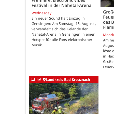
Premiere: Electronic Vibes
Festival in der Nahetal-Arena
Große
Wednesday
Feue
Ein neuer Sound hält Einzug in
des B
Gensingen: Am Samstag, 15. August ,
Fla
verwandelt sich das Gelände der
Nahetal-Arena in Gensingen in einen
Mond
Hotspot für alle Fans elektronischer
Am he
Musik.
August
löste
in Ha
Großei
Feuer
Landkreis Bad Kreuznach