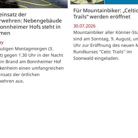
Für Mountainbiker: „Celti
insatz der
Trails“ werden eröffnet
rwehren: Nebengebäude
30.07.2026
onnheimer Hofs steht in
Mountainbiker aller Könner-St
mmen
sind am Sonntag, 9. August, u
ay
Uhr zur Eröffnung des neuen 
utigen Montagmorgen (3.
Rundkurses "Cetic Trails" im
) gegen 1.30 Uhr in der Nacht
Soonwald eingeladen.
 ein Brand am Bonnheimer Hof
ckenheim einen umfangreichen
nsatz der örtlichen
wehren aus.