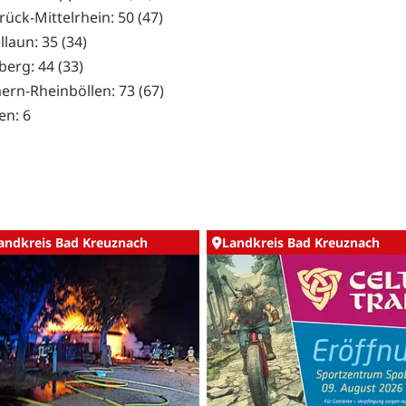
ück-Mittelrhein: 50 (47)
llaun: 35 (34)
berg: 44 (33)
ern-Rheinböllen: 73 (67)
en: 6
andkreis Bad Kreuznach
Landkreis Bad Kreuznach