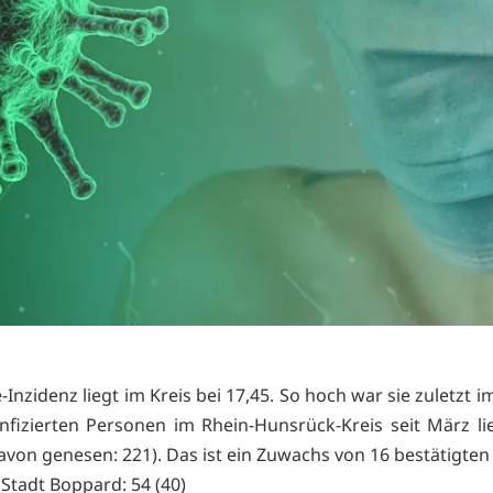
-Inzidenz liegt im Kreis bei 17,45. So hoch war sie zuletzt im
infizierten Personen im Rhein-Hunsrück-Kreis seit März lie
avon genesen: 221). Das ist ein Zuwachs von 16 bestätigten 
 Stadt Boppard: 54 (40)