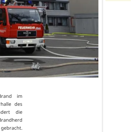
Brand im
halle des
ndert die
Brandherd
ebracht.