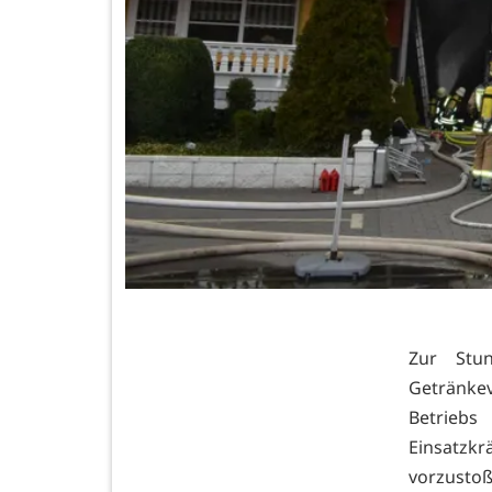
Zur Stu
Getränke
Betriebs
Einsatzk
vorzust