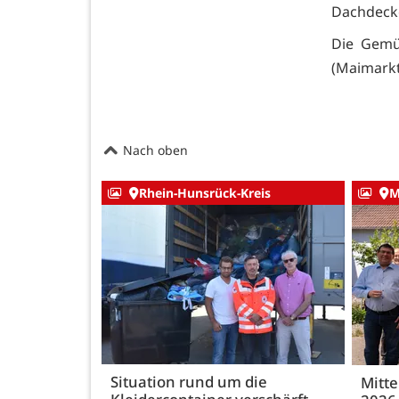
Dachdecke
Die Gemün
(Maimarkt
Nach oben
Rhein-Hunsrück-Kreis
M
Situation rund um die
Mitte