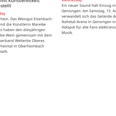
mit Künstleretikett
stellt
Ein neuer Sound hält Einzug in
Gensingen: Am Samstag, 15. Au
day
verwandelt sich das Gelände d
rhein. Das Weingut Eisenbach-
Nahetal-Arena in Gensingen in
nd die Künstlerin Mareike
Hotspot für alle Fans elektroni
ls haben den diesjährigen
Musik.
rbe-Wein gemeinsam mit dem
verband Welterbe Oberes
rheintal in Oberheimbach
tellt.