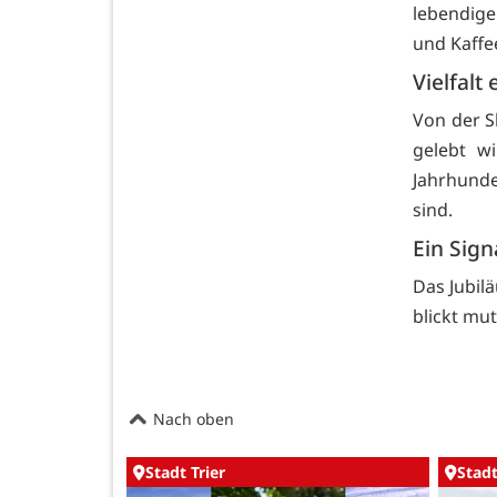
lebendige
und Kaffee
Vielfalt
Von der Sk
gelebt w
Jahrhund
sind.
Ein Sign
Das Jubilä
blickt mut
Nach oben
Stadt Trier
Stadt