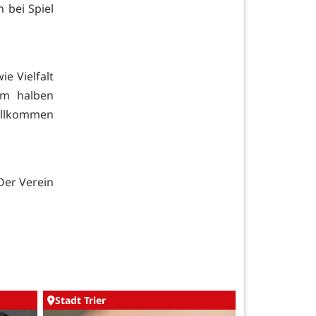
 bei Spiel
ie Vielfalt
em halben
illkommen
 Der Verein
Stadt Trier