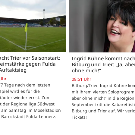
acht Trier vor Saisonstart:
Ingrid Kühne kommt nac
Heimstärke gegen Fulda
Bitburg und Trier: „Ja, abe
Auftaktsieg
ohne mich!“
 Uhr
08:51 Uhr
 77 Tage nach dem letzten
Bitburg/Trier. Ingrid Kühne k
tspiel wird es für die
mit ihrem vierten Soloprogram
tädter wieder ernst. Zum
aber ohne mich!“ in die Region
t der Regionalliga Südwest
September tritt die Kabarettisti
t am Samstag im Moselstadion
Bitburg und Trier auf. Wir verl
 Barockstadt Fulda-Lehnerz.
Tickets!