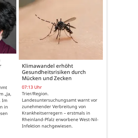
h
r
Klimawandel erhöht
Gesundheitsrisiken durch
Mücken und Zecken
07:13 Uhr
ommt
Trier/Region.
m „Ja,
Landesuntersuchungsamt warnt vor
. Im
zunehmender Verbreitung von
n in
Krankheitserregern – erstmals in
osen
Rheinland-Pfalz erworbene West-Nil-
Infektion nachgewiesen.