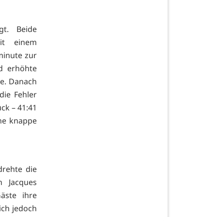
gt. Beide
it einem
minute zur
d erhöhte
te. Danach
die Fehler
ck – 41:41
ine knappe
drehte die
n Jacques
äste ihre
ich jedoch