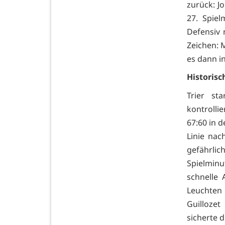
zurück: J
27. Spie
Defensiv 
Zeichen: M
es dann i
Historisc
Trier sta
kontrolli
67:60 in d
Linie nac
gefährlic
Spielminu
schnelle 
Leuchten 
Guillozet
sicherte d