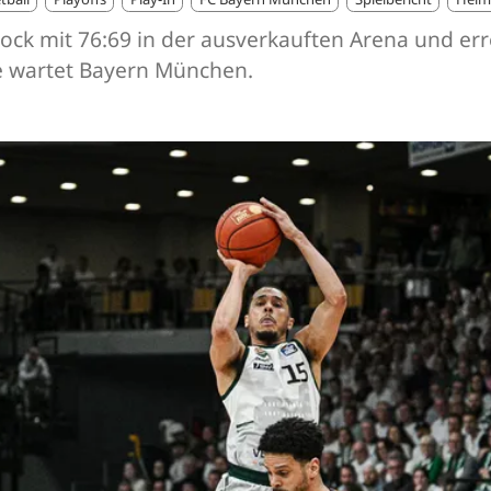
tock mit 76:69 in der ausverkauften Arena und err
de wartet Bayern München.