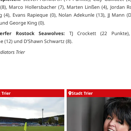
 (8), Marco Hollersbacher (7), Marten Linßen (4), Jordan Ro
g (4), Evans Rapieque (0), Nolan Adekunle (13), JJ Mann (
 und George King (0).
erfer Rostock Seawolves:
TJ Crockett (22 Punkte)
 (12) und D’Shawn Schwartz (8).
diators Trier
 Trier
Stadt Trier