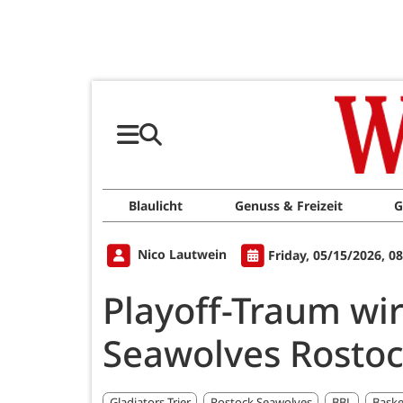
Blaulicht
Genuss & Freizeit
G
Nico Lautwein
Friday, 05/15/2026, 0
Playoff-Traum wir
Seawolves Rostoc
Gladiators Trier
Rostock Seawolves
BBL
Baske