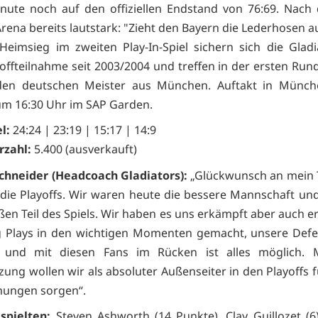
nute noch auf den offiziellen Endstand von 76:69. Nach 
rena bereits lautstark: "Zieht den Bayern die Lederhosen au
eimsieg im zweiten Play-In-Spiel sichern sich die Gladi
yoffteilnahme seit 2003/2004 und treffen in der ersten Run
den deutschen Meister aus München. Auftakt in Münch
m 16:30 Uhr im SAP Garden.
l:
24:24 | 23:19 | 15:17 | 14:9
rzahl:
5.400 (ausverkauft)
chneider (Headcoach Gladiators):
„Glückwunsch an mein
 die Playoffs. Wir waren heute die bessere Mannschaft un
en Teil des Spiels. Wir haben es uns erkämpft aber auch er
g Plays in den wichtigen Momenten gemacht, unsere Defe
 und mit diesen Fans im Rücken ist alles möglich. M
zung wollen wir als absoluter Außenseiter in den Playoffs f
hungen sorgen“.
 spielten:
Steven Ashworth (14 Punkte), Clay Guillozet (