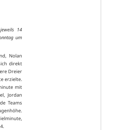
jeweils 14
Sonntag um
and, Nolan
ich direkt
ere Dreier
e erzielte.
minute mit
el, Jordan
eide Teams
Augenhöhe.
ielminute,
4.