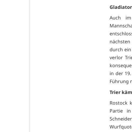
Gladiator
Auch im 
Mannsch
entschlos
nächsten
durch ein
verlor Tr
konsequen
in der 19
Führung mi
Trier käm
Rostock k
Partie i
Schneide
Wurfquote