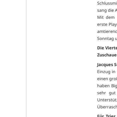
Schlussmi
sang die A
Mit dem H
erste Pla
amtieren
Sonntag u
Die Vierte
Zuschaue
Jacques S
Einzug in
einen groß
haben Bi
sehr gut
Unterstüt
Überrasc
Für Trier