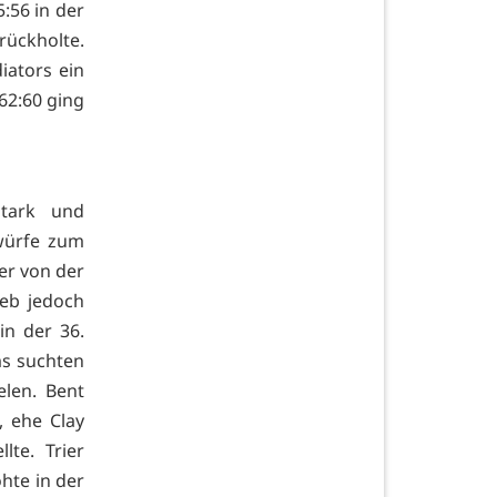
:56 in der
ückholte.
iators ein
 62:60 ging
 stark und
iwürfe zum
ler von der
ieb jedoch
in der 36.
ms suchten
elen. Bent
, ehe Clay
lte. Trier
öhte in der