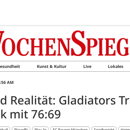
esundheit
Kunst & Kultur
Live
Lokales
8:56 AM
d Realität: Gladiators T
k mit 76:69
tball
Playoffs
Play-In
FC Bayern München
Spielbericht
Heim