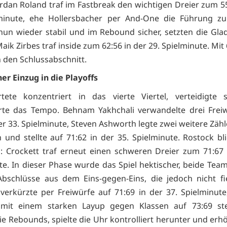
ordan Roland traf im Fastbreak den wichtigen Dreier zum 55
lminute, ehe Hollersbacher per And-One die Führung zur
nun wieder stabil und im Rebound sicher, setzten die Glad
aik Zirbes traf inside zum 62:56 in der 29. Spielminute. Mit
n den Schlussabschnitt.
her Einzug in die Playoffs
rtete konzentriert in das vierte Viertel, verteidigte
erte das Tempo. Behnam Yakhchali verwandelte drei Fre
er 33. Spielminute, Steven Ashworth legte zwei weitere Zäh
h und stellte auf 71:62 in der 35. Spielminute. Rostock bl
h: Crockett traf erneut einen schweren Dreier zum 71:67 
te. In dieser Phase wurde das Spiel hektischer, beide Tea
Abschlüsse aus dem Eins-gegen-Eins, die jedoch nicht fi
verkürzte per Freiwürfe auf 71:69 in der 37. Spielminute
 mit einem starken Layup gegen Klassen auf 73:69 stel
ie Rebounds, spielte die Uhr kontrolliert herunter und erh