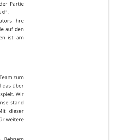
der Partie
s!".
ators ihre
de auf den
en ist am
 Team zum
d das über
spielt. Wir
nse stand
it dieser
ür weitere
6), Behnam