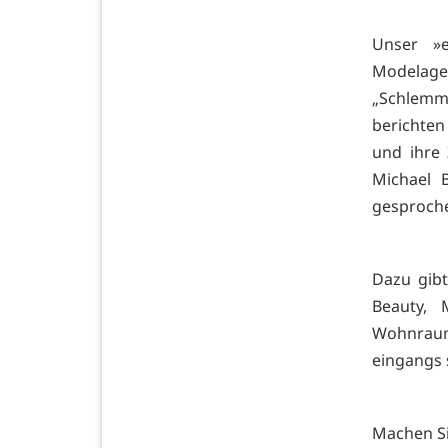
Unser »e
Modelage
„Schlemme
berichten
und ihre
Michael 
gesprochen
Dazu gib
Beauty, 
Wohnraum-
eingangs 
Machen Si