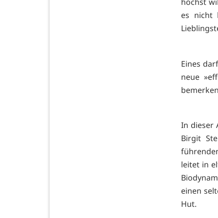
höchst wi
es nicht 
Lieblings
Eines dar
neue »eff
bemerkens
In dieser
Birgit St
führende
leitet in 
Biodynam
einen sel
Hut.