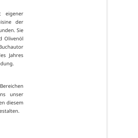
t eigener
isine der
unden. Sie
d Olivenöl
Buchautor
es Jahres
ndung.
Bereichen
uns unser
ben diesem
stalten.