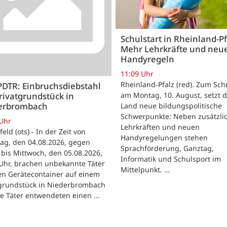
Schulstart in Rheinland-Pf
Mehr Lehrkräfte und neu
Handyregeln
11:09 Uhr
Rheinland-Pfalz (red). Zum Sch
PDTR: Einbruchsdiebstahl
rivatgrundstück in
am Montag, 10. August, setzt 
erbrombach
Land neue bildungspolitische
Schwerpunkte: Neben zusätzli
 Uhr
Lehrkräften und neuen
feld (ots) - In der Zeit von
Handyregelungen stehen
ag, den 04.08.2026, gegen
Sprachförderung, Ganztag,
bis Mittwoch, den 05.08.2026,
Informatik und Schulsport im
Uhr, brachen unbekannte Täter
Mittelpunkt. …
en Gerätecontainer auf einem
tgrundstück in Niederbrombach
ie Täter entwendeten einen ...