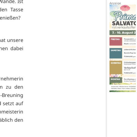
Wände. Ist
nden Tasse
genießen?
hat unsere
ehen dabei
ernehmerin
gen zu den
-Breuning
d setzt auf
meisterin
äblich den