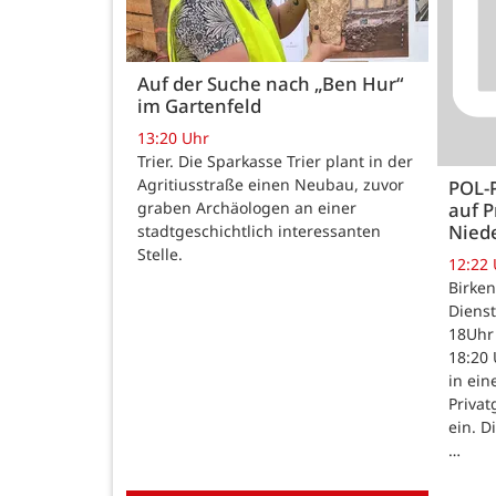
Auf der Suche nach „Ben Hur“
im Gartenfeld
13:20 Uhr
Trier. Die Sparkasse Trier plant in der
Agritiusstraße einen Neubau, zuvor
POL-
auf P
graben Archäologen an einer
Nied
stadtgeschichtlich interessanten
Stelle.
12:22
Birken
Dienst
18Uhr 
18:20 
in ein
Priva
ein. D
…