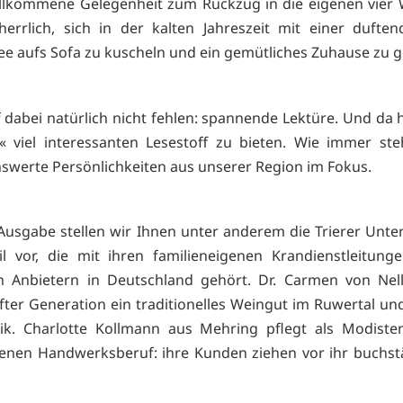
llkommene Gelegenheit zum Rückzug in die eigenen vier 
herrlich, sich in der kalten Jahreszeit mit einer dufte
tee aufs Sofa zu kuscheln und ein gemütliches Zuhause zu 
f dabei natürlich nicht fehlen: spannende Lektüre. Und da 
« viel interessanten Lesestoff zu bieten. Wie immer st
werte Persönlichkeiten aus unserer Region im Fokus.
 Ausgabe stellen wir Ihnen unter anderem die Trierer Unt
eil vor, die mit ihren familieneigenen Krandienstleitun
n Anbietern in Deutschland gehört. Dr. Carmen von Nell
elfter Generation ein traditionelles Weingut im Ruwertal un
ik. Charlotte Kollmann aus Mehring pflegt als Modisten
tenen Handwerksberuf: ihre Kunden ziehen vor ihr buchst