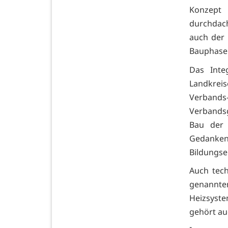
Konzept 
durchdac
auch der 
Bauphase
Das Inte
Landkreis
Verband
Verbands
Bau der 
Gedanken 
Bildungse
Auch tech
genannte
Heizsyste
gehört au