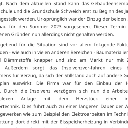
egt. Nach dem aktuellen Stand kann das Gebäudeensembl
Schule und die Grundschule Schweich erst zu Beginn des J
iggestellt werden. Ur-sprünglich war der Einzug der beiden
au für den Sommer 2023 vorgesehen. Dieser Termin
enen Gründen nun allerdings nicht gehalten werden.
gebend für die Situation sind vor allem fol-gende Fak
den - wie auch in vielen anderen Bereichen - Baumaterialien
d Dämmstoffe knapper und sind am Markt nur mit Z
r Außerdem sorgt das Insolvenzver-fahren eines be
ens für Verzug, da sich der Stillstand auch auf andere 
nplan auswirkt. Die Firma war für den Einbau der H
g. Durch die Insolvenz verzögern sich nun die Arbeit
plexen Anlage mit dem Herzstück einer inn
ertechnik. Dies führt auch zu einer längeren Dauer der A
gewerken wie zum Beispiel den Elektroarbeiten im Technik
attung dort direkt mit der Eisspeicherheizung in Verbind