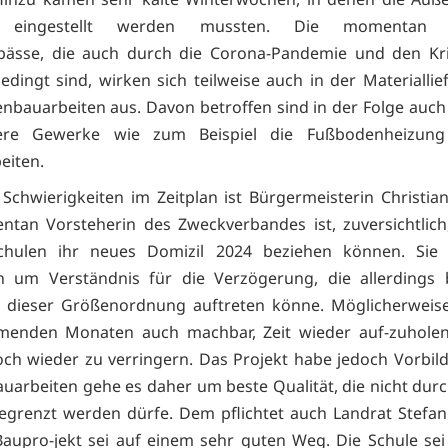
se eingestellt werden mussten. Die momentan 
gpässe, die auch durch die Corona-Pandemie und den Kri
edingt sind, wirken sich teilweise auch in der Materiallie
enbauarbeiten aus. Davon betroffen sind in der Folge auch
tere Gewerke wie zum Beispiel die Fußbodenheizun
eiten.
 Schwierigkeiten im Zeitplan ist Bürgermeisterin Christia
tan Vorsteherin des Zweckverbandes ist, zuversichtlich
chulen ihr neues Domizil 2024 beziehen können. Sie b
en um Verständnis für die Verzögerung, die allerdings
n dieser Größenordnung auftreten könne. Möglicherweise
enden Monaten auch machbar, Zeit wieder auf-zuhole
ch wieder zu verringern. Das Projekt habe jedoch Vorbild
auarbeiten gehe es daher um beste Qualität, die nicht durch
egrenzt werden dürfe. Dem pflichtet auch Landrat Stefa
Baupro-jekt sei auf einem sehr guten Weg. Die Schule sei