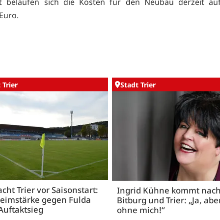
t belaufen sich die Kosten für den Neubau derzeit au
Euro.
 Trier
Stadt Trier
acht Trier vor Saisonstart:
Ingrid Kühne kommt nac
Heimstärke gegen Fulda
Bitburg und Trier: „Ja, abe
Auftaktsieg
ohne mich!“