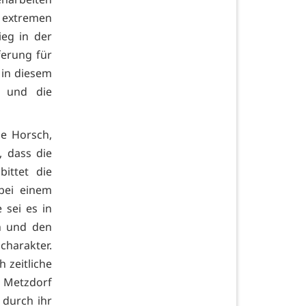
extremen
eg in der
ferung für
 in diesem
g und die
ne Horsch,
, dass die
ittet die
 bei einem
 sei es in
n und den
charakter.
 zeitliche
n Metzdorf
 durch ihr