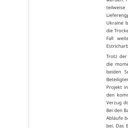
teilwei
Lieferen
Ukraine b
die Trock
Fall wei
Estricharb
Trotz der
die momen
beiden S
Beteiligt
Projekt i
den komm
Verzug do
Bei den B
Abläufe b
bei. Das 