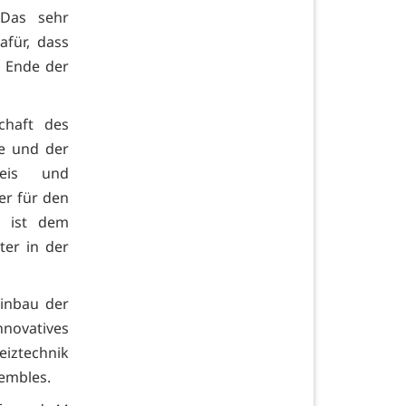
 Das sehr
für, dass
n Ende der
chaft des
le und der
reis und
r für den
n ist dem
ter in der
Einbau der
novatives
eiztechnik
embles.