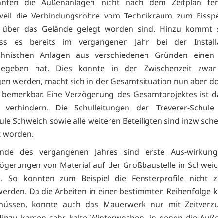
nten die Außenanlagen nicht nach dem Zeitplan ferti
weil die Verbindungsrohre vom Technikraum zum Eisspe
t über das Gelände gelegt worden sind. Hinzu kommt sc
ss es bereits im vergangenen Jahr bei der Install
echnischen Anlagen aus verschiedenen Gründen einen z
egeben hat. Dies konnte in der Zwischenzeit zwar 
en werden, macht sich in der Gesamtsituation nun aber d
 bemerkbar. Eine Verzögerung des Gesamtprojektes ist d
verhindern. Die Schulleitungen der Treverer-Schul
le Schweich sowie alle weiteren Beteiligten sind inzwisch
t worden.
Ende des vergangenen Jahres sind erste Aus-wirkun
zögerungen von Material auf der Großbaustelle in Schweic
. So konnten zum Beispiel die Fensterprofile nicht ze
 werden. Da die Arbeiten in einer bestimmten Reihenfolge k
üssen, konnte auch das Mauerwerk nur mit Zeitverz
Hinzu kamen sehr kalte Winterwochen, in denen die Auße