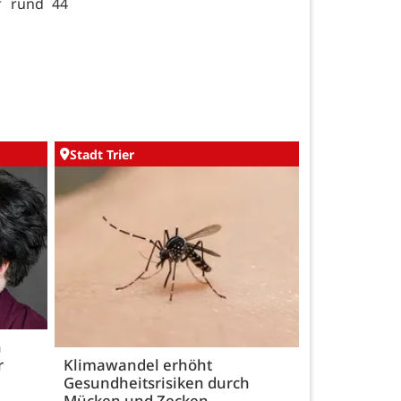
f rund 44
Stadt Trier
h
r
Klimawandel erhöht
Gesundheitsrisiken durch
Mücken und Zecken