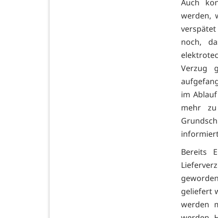
Auch kon
werden, 
verspäte
noch, da
elektrot
Verzug g
aufgefang
im Ablauf
mehr zu 
Grundschu
informier
Bereits 
Lieferver
geworden
geliefert
werden m
werden. 