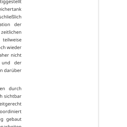
ggestellt
ichertank
hließlich
ation der
eitlichen
teilweise
och wieder
aher nicht
e und der
en darüber
gen durch
h sichtbar
itgerecht
oordiniert
ug gebaut
narbeiten