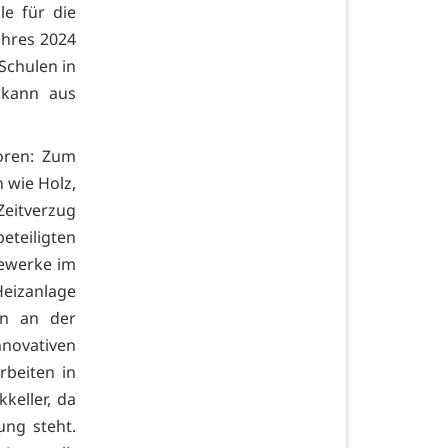
e für die
ahres 2024
 Schulen in
 kann aus
toren: Zum
 wie Holz,
eitverzug
teiligten
Gewerke im
eizanlage
en an der
ovativen
rbeiten in
keller, da
ung steht.