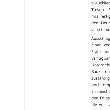
zurückli
Treverer 
final fert
den Neub
verschied
Ausschlag
einen wer
Stahl un
verfügba
Unternehm
Bauzeite
zuständi
hochkom
Eisspeich
den Folge
die Ausst