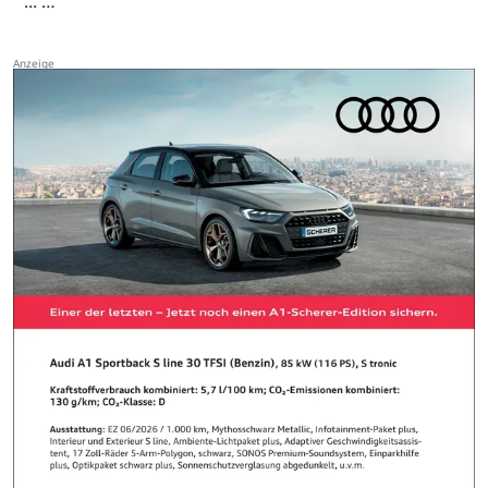
... …