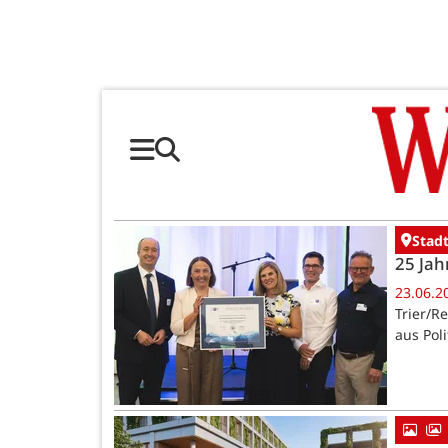
Stadt
25 Jah
23.06.2
Trier/R
aus Pol