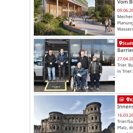
Vom B
09.06.2
Mechern
Planung
Wassers
Stadt
Barrie
27.04.2
Trier. 
in Trie
K
Innens
16.03.2
Trier/S
Pfalz, 