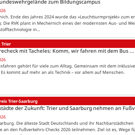
undeswehrgelände zum Bildungscampus
026
ich. Ende des Jahres 2024 wurde das »Leuchtturmprojekt« zum erste
: Die RVK plant in Mechernich eines der modernsten Aus- und Weit
tofftechnologie in…
 Trier
recheck mit Tacheles: Komm, wir fahren mit dem Bus ...
026
Busfahren gehört für viele zum Alltag. Gemeinsam mit dem inklusiv
r: Es kommt auf mehr an als Technik – vor allem auf Menschen.
reis Trier-Saarburg
tädte der Zukunft: Trier und Saarburg nehmen an Fußv
026
aarburg. Die älteste Stadt Deutschlands und ihr Nachbarstädtch
die an den Fußverkehrs-Checks 2026 teilnehmen. Ziel ist es, Wege 