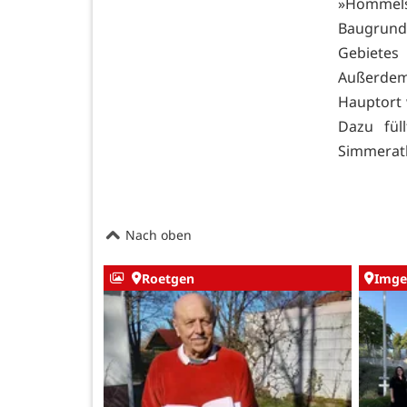
»Hommel
Baugrund
Gebietes
Außerdem
Hauptort 
Dazu fül
Simmerath
Nach oben
Roetgen
Imge