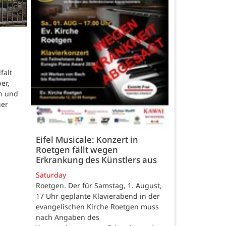
falt
er,
n und
uer
Eifel Musicale: Konzert in
Roetgen fällt wegen
Erkrankung des Künstlers aus
Saturday
Roetgen. Der für Samstag, 1. August,
17 Uhr geplante Klavierabend in der
evangelischen Kirche Roetgen muss
nach Angaben des