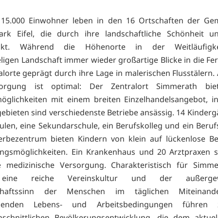
 15.000 Einwohner leben in den 16 Ortschaften der Ge
ark Eifel, die durch ihre landschaftliche Schönheit un
uckt. Während die Höhenorte in der Weitläufigke
ligen Landschaft immer wieder großartige Blicke in die Fer
Talorte geprägt durch ihre Lage in malerischen Flusstälern.
orgung ist optimal: Der Zentralort Simmerath bie
öglichkeiten mit einem breiten Einzelhandelsangebot, i
bieten sind verschiedenste Betriebe ansässig. 14 Kindergä
len, eine Sekundarschule, ein Berufskolleg und ein Beruf
rbezentrum bieten Kindern von klein auf lückenlose Be
ungsmöglichkeiten. Ein Krankenhaus und 20 Arztpraxen s
e medizinische Versorgung. Charakteristisch für Simme
ine reiche Vereinskultur und der außergew
chaftssinn der Menschen im täglichen Miteinande
agenden Lebens- und Arbeitsbedingungen führen 
hschnittlichen Bevölkerungsentwicklung, die dem aktuel