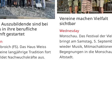
Vereine machen Vielfalt
sichtbar
 Auszubildende sind bei
 in ihre berufliche
Wednesday
ft gestartet
Monschau. Das Festival der Viel
bringt am Samstag, 5. Septemb
rn
wieder Musik, Mitmachaktione
roich (FS). Das Haus Weiss
Begegnungen in die Monscha
seine langjährige Tradition fort
Altstadt.
ildet Nachwuchskräfte aus.