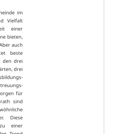
meinde im
d Vielfalt
it einer
ne bieten,
 Aber auch
tet beste
n den drei
rten, drei
sbildungs-
treuungs-
orgen für
rath sind
öhnliche
r. Diese
zu einer
len Trend