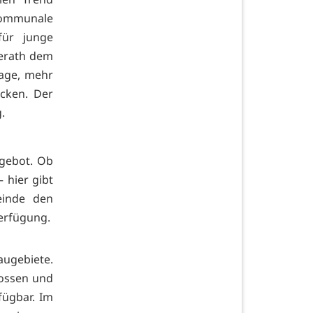
kommunale
für junge
merath dem
Lage, mehr
cken. Der
.
ngebot. Ob
 hier gibt
einde den
erfügung.
augebiete.
lossen und
ügbar. Im