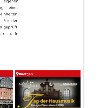
 eigenen
ngs eines
inheiten.
. Für den
n geprüft.
roich. In
Roetgen