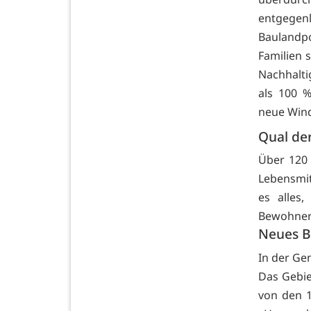
entgegen
Baulandp
Familien 
Nachhalti
als 100 
neue Wind
Qual de
Über 120 
Lebensmit
es alles
Bewohner
Neues B
In der Ge
Das Gebie
von den 