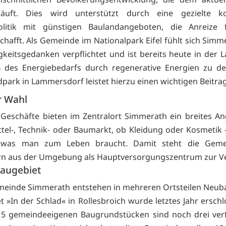
läuft. Dies wird unterstützt durch eine gezielte 
olitik mit günstigen Baulandangeboten, die Anreize 
schafft. Als Gemeinde im Nationalpark Eifel fühlt sich Sim
gkeitsgedanken verpflichtet und ist bereits heute in der 
% des Energiebedarfs durch regenerative Energien zu de
park in Lammersdorf leistet hierzu einen wichtigen Beitrag
r Wahl
Geschäfte bieten im Zentralort Simmerath ein breites A
tel-, Technik- oder Baumarkt, ob Kleidung oder Kosmetik –
, was man zum Leben braucht. Damit steht die Gem
n aus der Umgebung als Hauptversorgungszentrum zur V
augebiet
meinde Simmerath entstehen in mehreren Ortsteilen Neub
t »In der Schlad« in Rollesbroich wurde letztes Jahr ersch
15 gemeindeeigenen Baugrundstücken sind noch drei verf