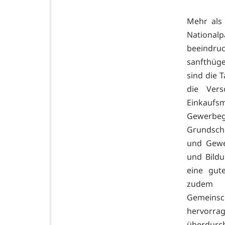
Mehr als
Nationalp
beeindr
sanfthüge
sind die 
die Vers
Einkaufsm
Gewerbege
Grundschu
und Gewe
und Bild
eine gut
zudem e
Gemeins
hervorr
überdurc