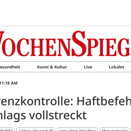
esundheit
Kunst & Kultur
Live
Lokales
11:18 AM
enzkontrolle: Haftbefe
lags vollstreckt
tbefehl
Untersuchungshaft
versuchter Totschlag
Messerattacke