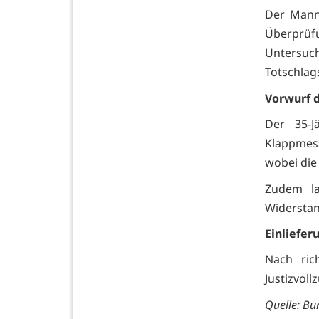
Der Mann
Überprü
Untersuc
Totschlags
Vorwurf 
Der 35-J
Klappmes
wobei die
Zudem la
Widerstan
Einliefer
Nach ric
Justizvoll
Quelle:
Bun