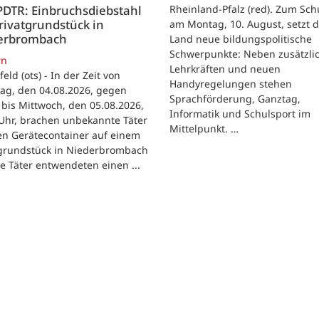
Rheinland-Pfalz (red). Zum Sch
PDTR: Einbruchsdiebstahl
rivatgrundstück in
am Montag, 10. August, setzt 
erbrombach
Land neue bildungspolitische
Schwerpunkte: Neben zusätzli
rn
Lehrkräften und neuen
feld (ots) - In der Zeit von
Handyregelungen stehen
ag, den 04.08.2026, gegen
Sprachförderung, Ganztag,
bis Mittwoch, den 05.08.2026,
Informatik und Schulsport im
Uhr, brachen unbekannte Täter
Mittelpunkt. …
en Gerätecontainer auf einem
tgrundstück in Niederbrombach
ie Täter entwendeten einen ...