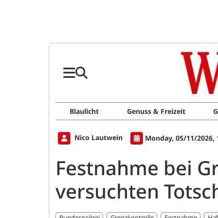
Blaulicht
Genuss & Freizeit
G
Nico Lautwein
Monday, 05/11/2026, 
Festnahme bei Gr
versuchten Totsch
Bundespolizei
Grenzkontrolle
Festnahme
Haf