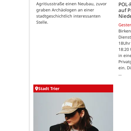
Agritiusstraße einen Neubau, zuvor
POL-
auf P
graben Archäologen an einer
Nied
stadtgeschichtlich interessanten
Stelle.
Geste
Birken
Dienst
18Uhr 
18:20 
in ein
Priva
ein. D
…
Stadt Trier