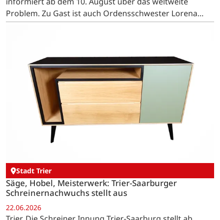
informiert ab dem 10. August über das weltweite
Problem. Zu Gast ist auch Ordensschwester Lorena
Jenal, die in Papua-Neuguinea bedrohte Frauen
schützt. …
Stadt Trier
Säge, Hobel, Meisterwerk: Trier-Saarburger
Schreinernachwuchs stellt aus
22.06.2026
Trier. Die Schreiner Innung Trier-Saarburg stellt ab