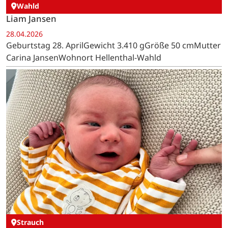
Wahld
Liam Jansen
28.04.2026
Geburtstag 28. AprilGewicht 3.410 gGröße 50 cmMutter
Carina JansenWohnort Hellenthal-Wahld
Strauch