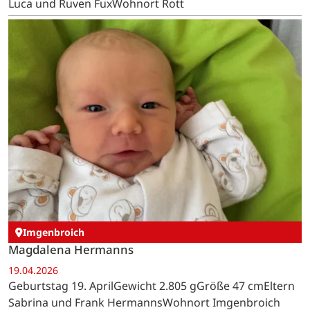
Luca und Ruven FuxWohnort Rott
Imgenbroich
Magdalena Hermanns
19.04.2026
Geburtstag 19. AprilGewicht 2.805 gGröße 47 cmEltern
Sabrina und Frank HermannsWohnort Imgenbroich