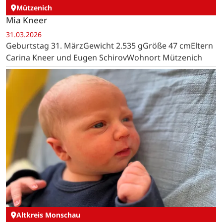
Mützenich
Mia Kneer
31.03.2026
Geburtstag 31. MärzGewicht 2.535 gGröße 47 cmEltern
Carina Kneer und Eugen SchirovWohnort Mützenich
Altkreis Monschau