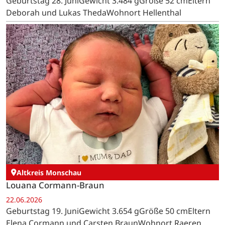
Geburtstag 28. JuniGewicht 3.484 gGröße 52 cmEltern
Deborah und Lukas ThedaWohnort Hellenthal
Altkreis Monschau
Louana Cormann-Braun
22.06.2026
Geburtstag 19. JuniGewicht 3.654 gGröße 50 cmEltern
Elena Cormann und Carsten BraunWohnort Raeren