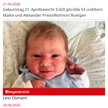
21.04.2026
Geburtstag 21. AprilGewicht 3.420 gGröße 53 cmEltern
Maike und Alexander PreissWohnort Roetgen
Imgenbroich
Levi Osmani
20.04.2026