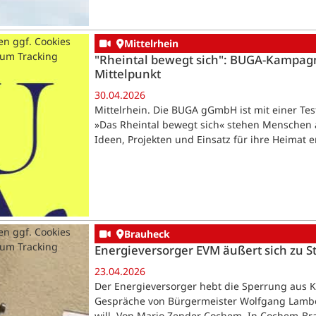
en ggf. Cookies
Mittelrhein
zum Tracking
"Rheintal bewegt sich": BUGA-Kampagn
Mittelpunkt
30.04.2026
Mittelrhein. Die BUGA gGmbH ist mit einer Te
»Das Rheintal bewegt sich« stehen Menschen a
Ideen, Projekten und Einsatz für ihre Heimat 
en ggf. Cookies
Brauheck
zum Tracking
Energieversorger EVM äußert sich zu 
23.04.2026
Der Energieversorger hebt die Sperrung aus 
Gespräche von Bürgermeister Wolfgang Lambe
will. Von Mario Zender Cochem. In Cochem-Bra