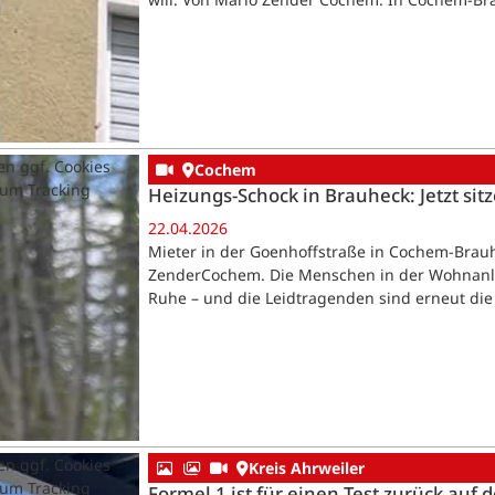
en ggf. Cookies
Cochem
zum Tracking
Heizungs-Schock in Brauheck: Jetzt sit
22.04.2026
Mieter in der Goenhoffstraße in Cochem-Brau
ZenderCochem. Die Menschen in der Wohnanla
Ruhe – und die Leidtragenden sind erneut di
en ggf. Cookies
Kreis Ahrweiler
zum Tracking
Formel 1 ist für einen Test zurück auf