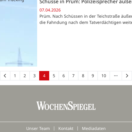
Schüsse in Prüm: Polizeisprecher äuße
07.04.2026
Prüm. Nach Schüssen in der Teichstraße äußer
die Fahndung nach dem Tatverdächtigen weite
1
2
3
4
5
6
7
8
9
10
Unser Team
Kontakt
Mediadaten