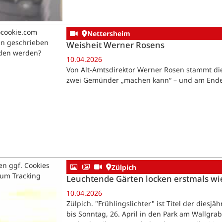
ocookie.com
Nettersheim
en geschrieben
Weisheit Werner Rosens
aden werden?
10.04.2026
Von Alt-Amtsdirektor Werner Rosen stammt di
zwei Gemünder „machen kann“ – und am Ende 
en ggf. Cookies
Zülpich
zum Tracking
Leuchtende Gärten locken erstmals wi
10.04.2026
Zülpich. "Frühlingslichter" ist Titel der diesj
bis Sonntag, 26. April in den Park am Wallgr