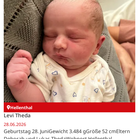
Hellenthal
Levi Theda
28.06.2026
Geburtstag 28. JuniGewicht 3.484 gGröße 52 cmEltern
Deborah und Lukas ThedaWohnort Hellenthal