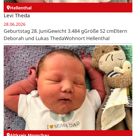
Hellenthal
Levi Theda
28.06.2026
Geburtstag 28. JuniGewicht 3.484 gGröße 52 cmEltern
Deborah und Lukas ThedaWohnort Hellenthal
Altkreis Monschau