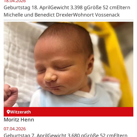
18.04.2026
Geburtstag 18. AprilGewicht 3.398 gGröße 52 cmEltern
Michelle und Benedict DrexlerWohnort Vossenack
Witzerath
Moritz Henn
07.04.2026
Geburtstag 7. AprilGewicht 3.680 gGröße 52 cmEltern