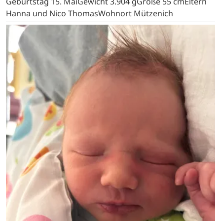
Geburtstag 15. MaiGewicht 3.904 gGröße 55 cmEltern
Hanna und Nico ThomasWohnort Mützenich