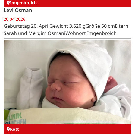
Imgenbroich
Levi Osmani
20.04.2026
Geburtstag 20. AprilGewicht 3.620 gGröße 50 cmEltern
Sarah und Mergim OsmaniWohnort Imgenbroich
Rott