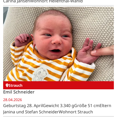
Carina JansenWohnort Hellenthal-Wahld
Strauch
Emil Schneider
28.04.2026
Geburtstag 28. AprilGewicht 3.340 gGröße 51 cmEltern
Janina und Stefan SchneiderWohnort Strauch