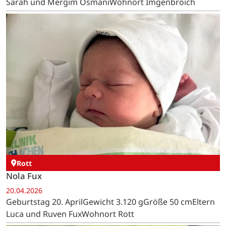
Sarah und Mergim OsmaniWohnort Imgenbroich
Rott
Nola Fux
20.04.2026
Geburtstag 20. AprilGewicht 3.120 gGröße 50 cmEltern
Luca und Ruven FuxWohnort Rott