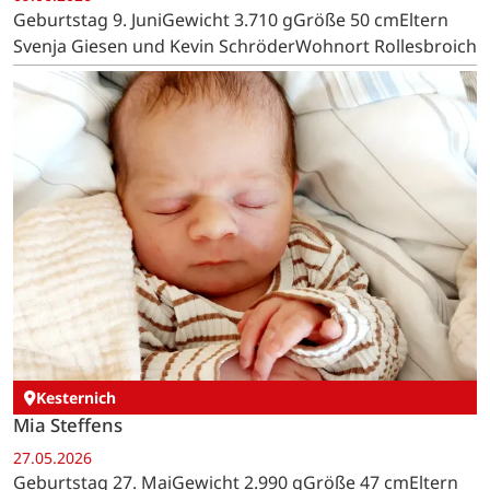
Geburtstag 9. JuniGewicht 3.710 gGröße 50 cmEltern
Svenja Giesen und Kevin SchröderWohnort Rollesbroich
Kesternich
Mia Steffens
27.05.2026
Geburtstag 27. MaiGewicht 2.990 gGröße 47 cmEltern