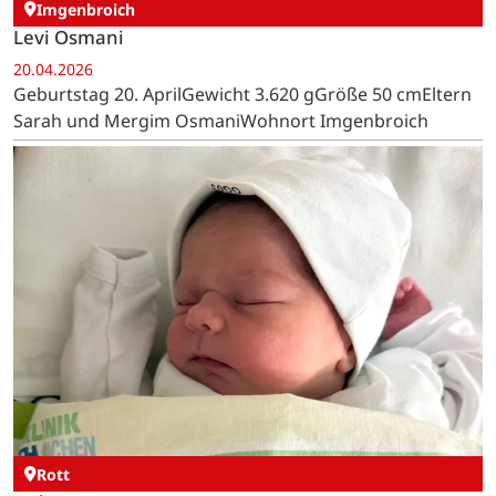
Imgenbroich
Levi Osmani
20.04.2026
Geburtstag 20. AprilGewicht 3.620 gGröße 50 cmEltern
Sarah und Mergim OsmaniWohnort Imgenbroich
Rott