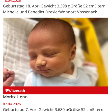
18.04.2026
Geburtstag 18. AprilGewicht 3.398 gGröße 52 cmEltern
Michelle und Benedict DrexlerWohnort Vossenack
Witzerath
Moritz Henn
07.04.2026
Geburtstag 7. AprilGewicht 3.680 gGröße 52 cmEltern