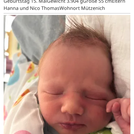
Geburtstag 15. MaiGewicht 3.904 gGröße 55 cmEltern
Hanna und Nico ThomasWohnort Mützenich