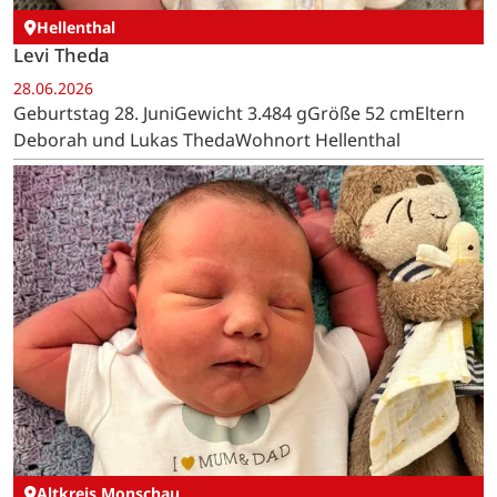
Hellenthal
Levi Theda
28.06.2026
Geburtstag 28. JuniGewicht 3.484 gGröße 52 cmEltern
Deborah und Lukas ThedaWohnort Hellenthal
Altkreis Monschau