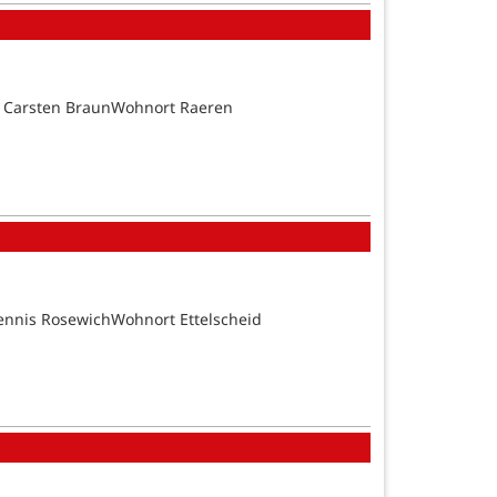
d Carsten BraunWohnort Raeren
ennis RosewichWohnort Ettelscheid