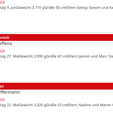
026
tag 9. JuniGewicht 3.710 gGröße 50 cmEltern Svenja Giesen und K
ernich
effens
026
tag 27. MaiGewicht 2.990 gGröße 47 cmEltern Jasmin und Marc St
en
Offermann
026
tag 22. MaiGewicht 3.320 gGröße 53 cmEltern Nadine und Marti