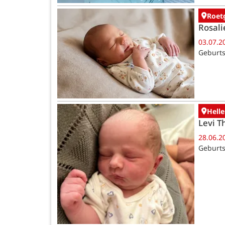
Roet
Rosali
03.07.2
Geburts
Helle
Levi T
28.06.2
Geburts