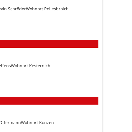
evin SchröderWohnort Rollesbroich
effensWohnort Kesternich
n OffermannWohnort Konzen