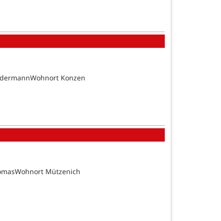
SundermannWohnort Konzen
homasWohnort Mützenich