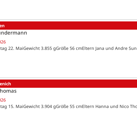
en
Sundermann
026
tag 22. MaiGewicht 3.855 gGröße 56 cmEltern Jana und Andre 
enich
Thomas
026
tag 15. MaiGewicht 3.904 gGröße 55 cmEltern Hanna und Nico T