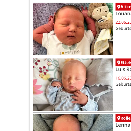
Altk
Louan
22.06.2
Geburts
Ettel
Luis R
16.06.2
Geburts
Rolle
Lenna