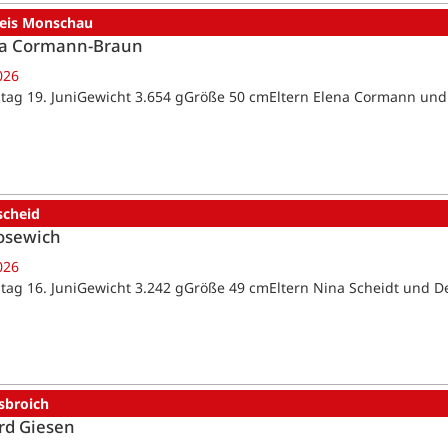
reis Monschau
a Cormann-Braun
026
tag 19. JuniGewicht 3.654 gGröße 50 cmEltern Elena Cormann un
scheid
osewich
026
tag 16. JuniGewicht 3.242 gGröße 49 cmEltern Nina Scheidt und D
sbroich
rd Giesen