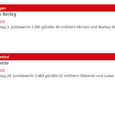
gen
e Berbig
026
tag 3. JuliGewicht 2.945 gGröße 49 cmEltern Miriam und Markus 
nthal
heda
026
tag 28. JuniGewicht 3.484 gGröße 52 cmEltern Deborah und Lukas