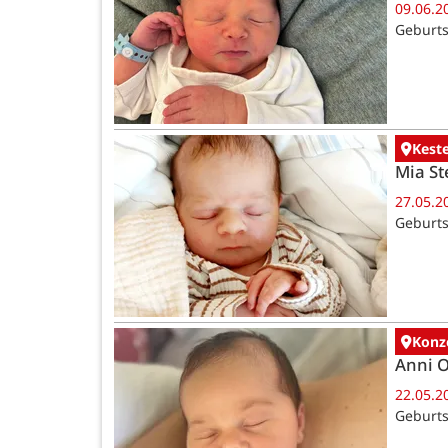
09.06.2
Geburts
Kest
Mia St
27.05.2
Geburts
Konz
Anni 
22.05.2
Geburts