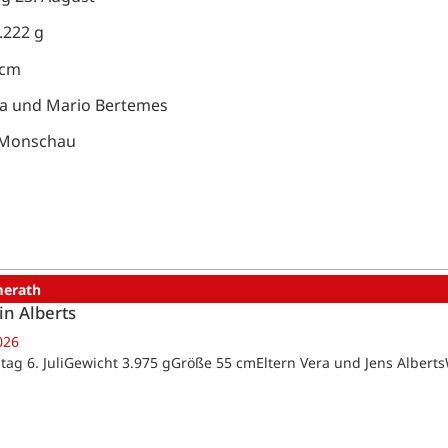
.222 g
 cm
isa und Mario Bertemes
Monschau
erath
in Alberts
026
tag 6. JuliGewicht 3.975 gGröße 55 cmEltern Vera und Jens Alber