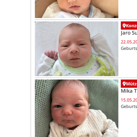
Konz
Jaro 
22.05.2
Geburts
Mütz
Mika 
15.05.2
Geburts