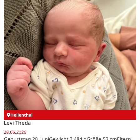
Hellenthal
Levi Theda
28.06.2026
Geburtstag 28. JuniGewicht 3.484 gGröße 52 cmEltern