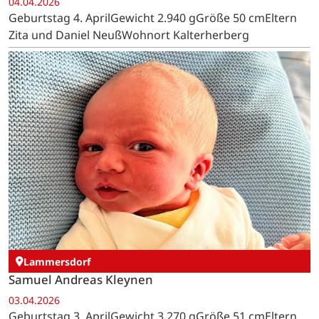
04.04.2026
Geburtstag 4. AprilGewicht 2.940 gGröße 50 cmEltern
Zita und Daniel NeußWohnort Kalterherberg
Lammersdorf
Samuel Andreas Kleynen
03.04.2026
Geburtstag 3. AprilGewicht 3.270 gGröße 51 cmEltern