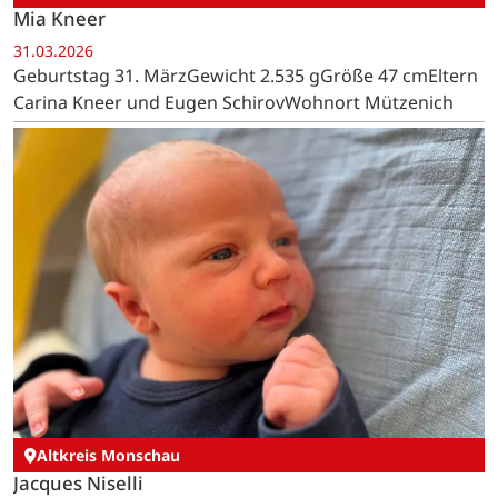
Mia Kneer
31.03.2026
Geburtstag 31. MärzGewicht 2.535 gGröße 47 cmEltern
Carina Kneer und Eugen SchirovWohnort Mützenich
Altkreis Monschau
Jacques Niselli