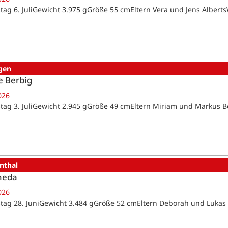
tag 6. JuliGewicht 3.975 gGröße 55 cmEltern Vera und Jens Alber
gen
e Berbig
026
tag 3. JuliGewicht 2.945 gGröße 49 cmEltern Miriam und Markus 
nthal
heda
026
tag 28. JuniGewicht 3.484 gGröße 52 cmEltern Deborah und Lukas