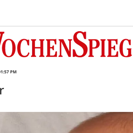
01:57 PM
r