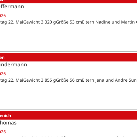
Offermann
026
tag 22. MaiGewicht 3.320 gGröße 53 cmEltern Nadine und Marti
en
Sundermann
026
tag 22. MaiGewicht 3.855 gGröße 56 cmEltern Jana und Andre 
enich
Thomas
026