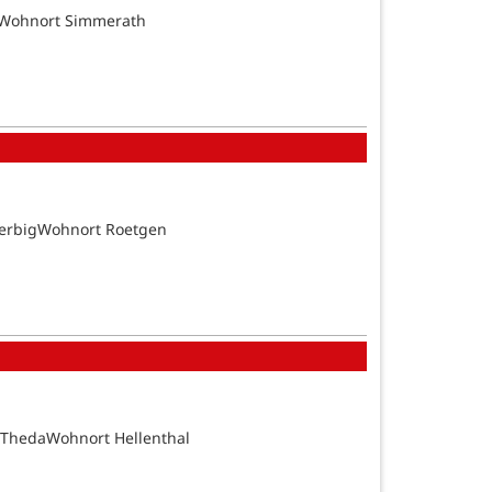
tsWohnort Simmerath
BerbigWohnort Roetgen
 ThedaWohnort Hellenthal