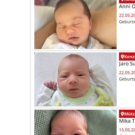
Anni 
22.05.2
Geburts
Konz
Jaro 
22.05.2
Geburts
Mütz
Mika 
15.05.2