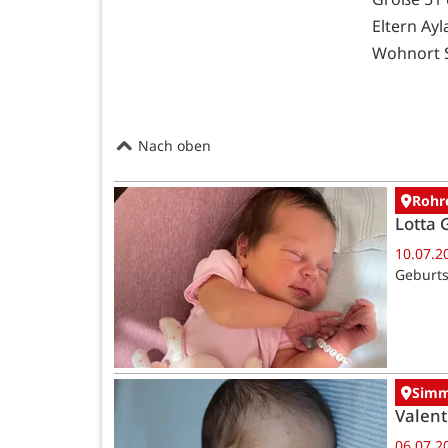
Eltern Ay
Wohnort 
Nach oben
Rohr
Lotta 
10.07.2
Geburts
Simm
Valent
06.07.2