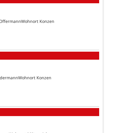
n OffermannWohnort Konzen
SundermannWohnort Konzen