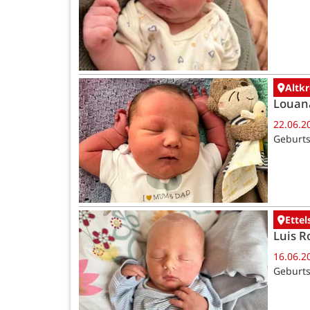
Altk
Louan
22.06.2
Geburts
Ettel
Luis R
16.06.2
Geburts