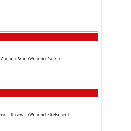
d Carsten BraunWohnort Raeren
ennis RosewichWohnort Ettelscheid