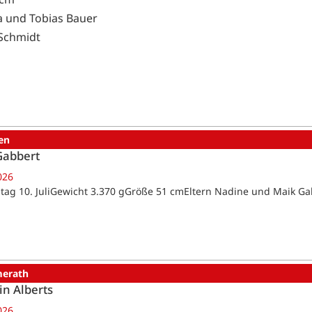
la und Tobias Bauer
Schmidt
en
Gabbert
026
tag 10. JuliGewicht 3.370 gGröße 51 cmEltern Nadine und Maik 
erath
in Alberts
026