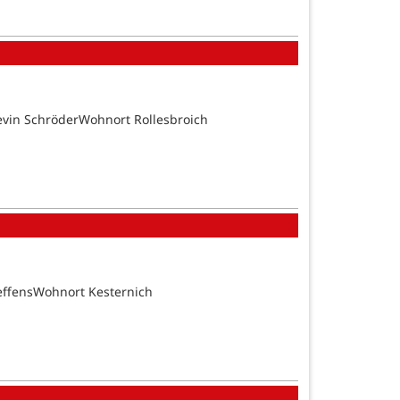
evin SchröderWohnort Rollesbroich
effensWohnort Kesternich