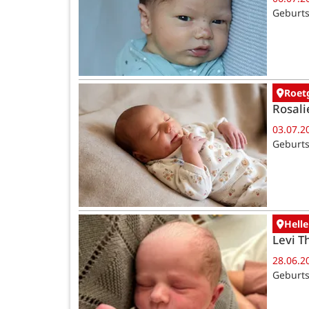
Geburts
Roet
Rosali
03.07.2
Geburts
Helle
Levi T
28.06.2
Geburts