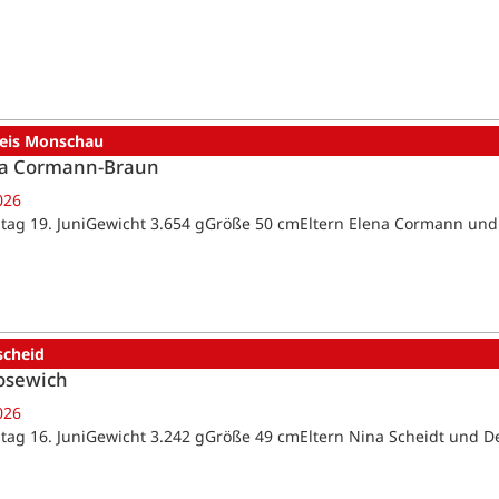
reis Monschau
a Cormann-Braun
026
tag 19. JuniGewicht 3.654 gGröße 50 cmEltern Elena Cormann un
scheid
osewich
026
tag 16. JuniGewicht 3.242 gGröße 49 cmEltern Nina Scheidt und D