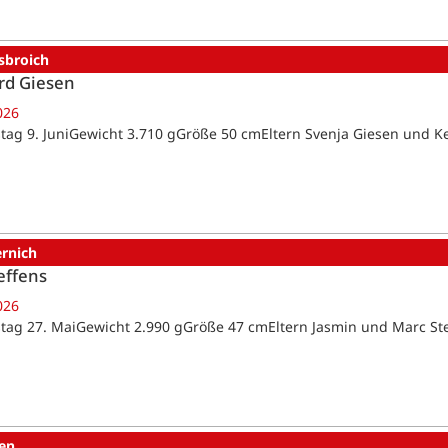
sbroich
rd Giesen
026
tag 9. JuniGewicht 3.710 gGröße 50 cmEltern Svenja Giesen und K
ernich
effens
026
tag 27. MaiGewicht 2.990 gGröße 47 cmEltern Jasmin und Marc St
en