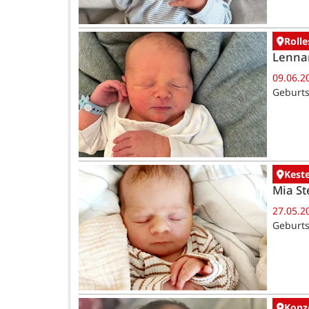
Rolle
Lenna
09.06.2
Geburts
Kest
Mia St
27.05.2
Geburts
Konz