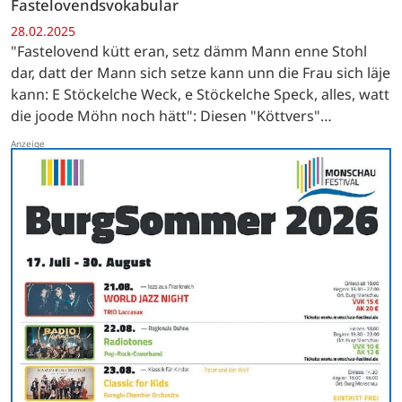
Fastelovendsvokabular
28.02.2025
"Fastelovend kütt eran, setz dämm Mann enne Stohl
dar, datt der Mann sich setze kann unn die Frau sich läje
kann: E Stöckelche Weck, e Stöckelche Speck, alles, watt
die joode Möhn noch hätt": Diesen "Köttvers"
(Bettellied) sangen die "Pänz" von Bleibuir auf…