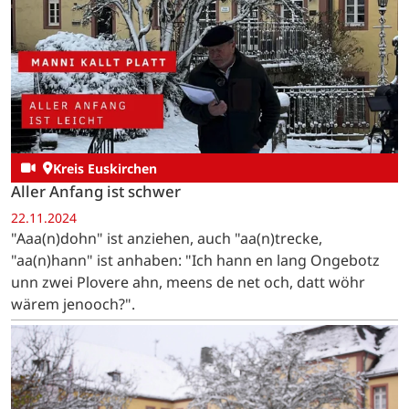
Kreis Euskirchen
Aller Anfang ist schwer
22.11.2024
"Aaa(n)dohn" ist anziehen, auch "aa(n)trecke,
"aa(n)hann" ist anhaben: "Ich hann en lang Ongebotz
unn zwei Plovere ahn, meens de net och, datt wöhr
wärem jenooch?".