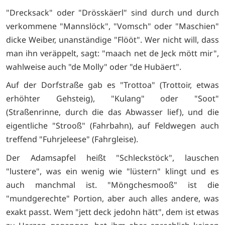
"Drecksack" oder "Drösskäerl" sind durch und durch
verkommene "Mannslöck", "Vomsch" oder "Maschien"
dicke Weiber, unanständige "Flööt". Wer nicht will, dass
man ihn veräppelt, sagt: "maach net de Jeck mött mir",
wahlweise auch "de Molly" oder "de Hubäert".
Auf der Dorfstraße gab es "Trottoa" (Trottoir, etwas
erhöhter Gehsteig), "Kulang" oder "Soot"
(Straßenrinne, durch die das Abwasser lief), und die
eigentliche "Strooß" (Fahrbahn), auf Feldwegen auch
treffend "Fuhrjeleese" (Fahrgleise).
Der Adamsapfel heißt "Schleckstöck", lauschen
"lustere", was ein wenig wie "lüstern" klingt und es
auch manchmal ist. "Möngchesmooß" ist die
"mundgerechte" Portion, aber auch alles andere, was
exakt passt. Wem "jett deck jedohn hätt", dem ist etwas