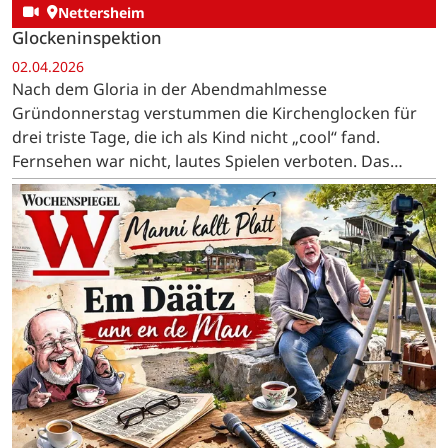
Nettersheim
Glockeninspektion
02.04.2026
Nach dem Gloria in der Abendmahlmesse
Gründonnerstag verstummen die Kirchenglocken für
drei triste Tage, die ich als Kind nicht „cool“ fand.
Fernsehen war nicht, lautes Spielen verboten. Das
Essen war eintönig, Karfreitag gabs Hering und
Kartoffeln, Karsamstag…