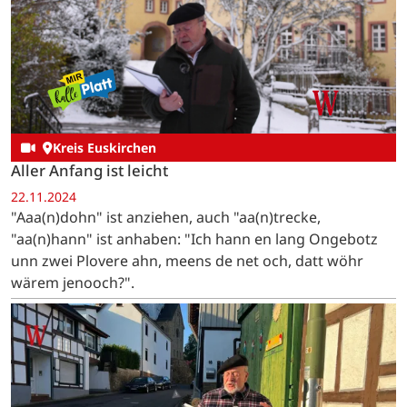
Kreis Euskirchen
Aller Anfang ist leicht
22.11.2024
"Aaa(n)dohn" ist anziehen, auch "aa(n)trecke,
"aa(n)hann" ist anhaben: "Ich hann en lang Ongebotz
unn zwei Plovere ahn, meens de net och, datt wöhr
wärem jenooch?".