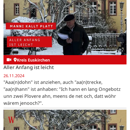
Kreis Euskirchen
Aller Anfang ist leicht
26.11.2024
"Aaa(n)dohn" ist anziehen, auch "aa(n)trecke,
"aa(n)hann" ist anhaben: "Ich hann en lang Ongebotz
unn zwei Plovere ahn, meens de net och, datt wöhr
wärem jenooch?".