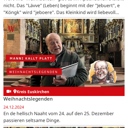
nicht. Das "Lävve" (Leben) beginnt mit der "Jebuert", e
"Köngk" wird "jeboere". Das Kleinkind wird liebevoll
"Ditz" oder "Ditzje" genannt. …
Kreis Euskirchen
Weihnachtslegenden
24.12.2024
En de hellisch Naaht vom 24. auf den 25. Dezember
passieren seltsame Dinge.