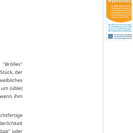
"Brölles"
 Stück, der
eibliches
 um (üble)
, wenn ihm
chtfertige
erlichkeit
Möpp" oder