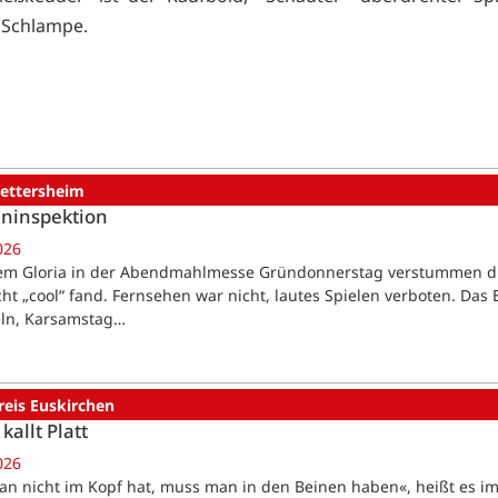
 Schlampe.
ettersheim
ninspektion
026
m Gloria in der Abendmahlmesse Gründonnerstag verstummen die Ki
cht „cool“ fand. Fernsehen war nicht, lautes Spielen verboten. Das
eln, Karsamstag…
reis Euskirchen
kallt Platt
026
n nicht im Kopf hat, muss man in den Beinen haben«, heißt es im