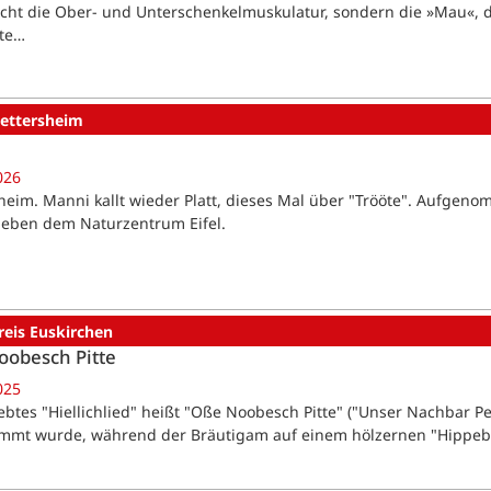
icht die Ober- und Unterschenkelmuskulatur, sondern die »Mau«, d
te…
ettersheim
026
heim. Manni kallt wieder Platt, dieses Mal über "Trööte". Aufgen
neben dem Naturzentrum Eifel.
reis Euskirchen
obesch Pitte
025
iebtes "Hiellichlied" heißt "Oße Noobesch Pitte" ("Unser Nachbar P
mmt wurde, während der Bräutigam auf einem hölzernen "Hippeb