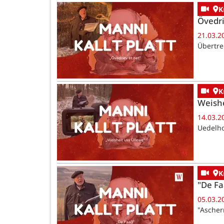
K
Övedri
21.03.2
Übertre
K
Weishe
14.03.2
Uedelho
K
"De F
05.03.2
"Ascher