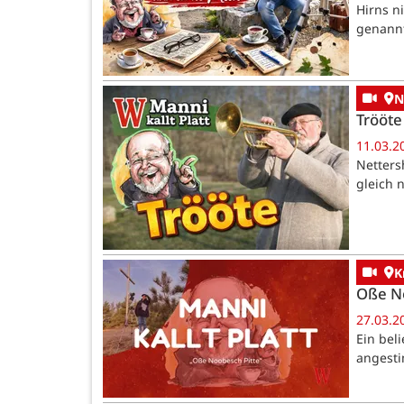
Hirns n
genann
N
Trööte
11.03.2
Netters
gleich 
K
Oße No
27.03.2
Ein bel
angesti