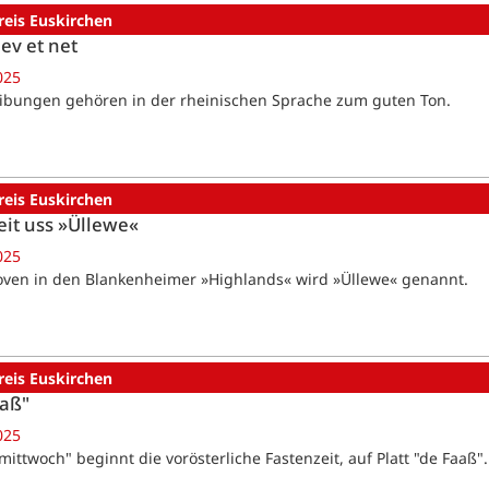
reis Euskirchen
ev et net
025
ibungen gehören in der rheinischen Sprache zum guten Ton.
reis Euskirchen
it uss »Üllewe«
025
ven in den Blankenheimer »Highlands« wird »Üllewe« genannt.
reis Euskirchen
aaß"
025
mittwoch" beginnt die vorösterliche Fastenzeit, auf Platt "de Faaß".