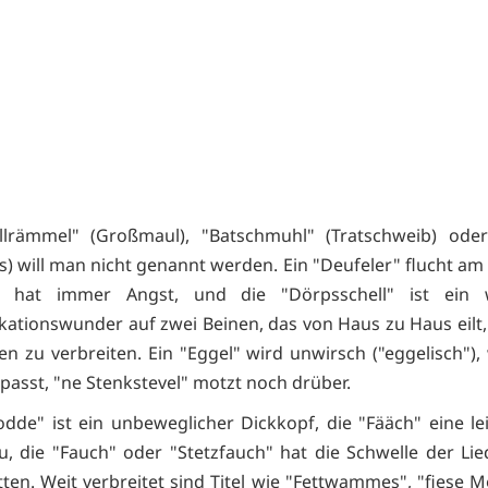
llrämmel" (Großmaul), "Batschmuhl" (Tratschweib) oder 
s) will man nicht genannt werden. Ein "Deufeler" flucht am
" hat immer Angst, und die "Dörpsschell" ist ein w
tionswunder auf zwei Beinen, das von Haus zu Haus eilt,
en zu verbreiten. Ein "Eggel" wird unwirsch ("eggelisch")
 passt, "ne Stenkstevel" motzt noch drüber.
dde" ist ein unbeweglicher Dickkopf, die "Fääch" eine lei
u, die "Fauch" oder "Stetzfauch" hat die Schwelle der Lied
tten. Weit verbreitet sind Titel wie "Fettwammes", "fiese 