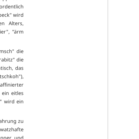
rdentlich
bbeck" wird
n Alters,
ier", "ärm
omsch" die
abitz" die
tisch, das
atschkoh"),
ffinierter
ein eitles
" wird ein
 Nahrung zu
hwatzhafte
inner und