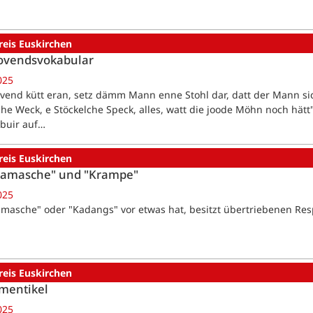
reis Euskirchen
lovendsvokabular
025
ovend kütt eran, setz dämm Mann enne Stohl dar, datt der Mann sic
che Weck, e Stöckelche Speck, alles, watt die joode Möhn noch hätt"
ibuir auf…
reis Euskirchen
Kamasche" und "Krampe"
025
masche" oder "Kadangs" vor etwas hat, besitzt übertriebenen Res
reis Euskirchen
mentikel
025