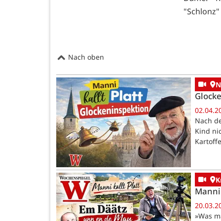
"Schlonz"
Nach oben
N
Glocke
02.04.2
Nach de
Kind ni
Kartoff
K
Manni 
20.03.2
»Was ma