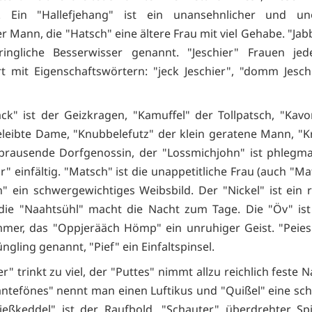
". Ein "Hallefjehang" ist ein unansehnlicher und uno
r Mann, die "Hatsch" eine ältere Frau mit viel Gehabe. "Ja
ringliche Besserwisser genannt. "Jeschier" Frauen jede
t mit Eigenschaftswörtern: "jeck Jeschier", "domm Jesch
ck" ist der Geizkragen, "Kamuffel" der Tollpatsch, "Kav
leibte Dame, "Knubbelefutz" der klein geratene Mann, "Kr
fbrausende Dorfgenossin, der "Lossmichjohn" ist phlegma
" einfältig. "Matsch" ist die unappetitliche Frau (auch "M
" ein schwergewichtiges Weibsbild. Der "Nickel" ist ein ra
die "Naahtsühl" macht die Nacht zum Tage. Die "Öv" ist 
mer, das "Oppjerääch Hömp" ein unruhiger Geist. "Peies
üngling genannt, "Pief" ein Einfaltspinsel.
r" trinkt zu viel, der "Puttes" nimmt allzu reichlich feste
antefönes" nennt man einen Luftikus und "Quißel" eine sc
ießkeddel" ist der Raufbold, "Schauter" überdrehter Sp