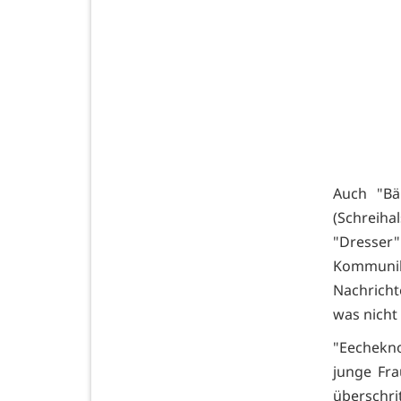
Auch "Bä
(Schreihal
"Dresser
Kommunika
Nachricht
was nicht
"Eechekno
junge Fra
überschri