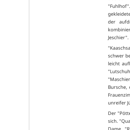
"Fuhlhof
gekleidete
der aufd
kombinier
Jeschier".
"Kaaschsa
schwer be
leicht au
"Lutschuhr
"Maschien
Bursche, 
Frauenzim
unreifer J
Der "Pötte
sich. "Qu
Dame. "R