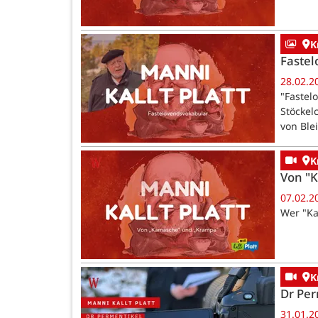
K
Faste
28.02.2
"Fastel
Stöckel
von Ble
K
Von "
07.02.2
Wer "Ka
K
Dr Per
31.01.2